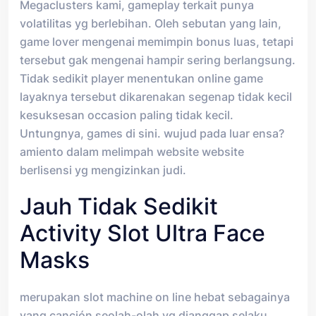
Megaclusters kami, gameplay terkait punya
volatilitas yg berlebihan. Oleh sebutan yang lain,
game lover mengenai memimpin bonus luas, tetapi
tersebut gak mengenai hampir sering berlangsung.
Tidak sedikit player menentukan online game
layaknya tersebut dikarenakan segenap tidak kecil
kesuksesan occasion paling tidak kecil.
Untungnya, games di sini. wujud pada luar ensa?
amiento dalam melimpah website website
berlisensi yg mengizinkan judi.
Jauh Tidak Sedikit
Activity Slot Ultra Face
Masks
merupakan slot machine on line hebat sebagainya
yang canción seolah-olah yg dianggap selaku