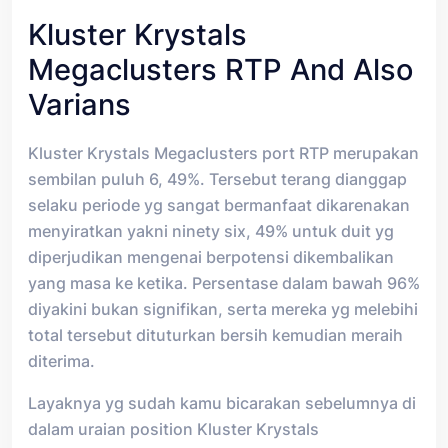
Kluster Krystals
Megaclusters RTP And Also
Varians
Kluster Krystals Megaclusters port RTP merupakan
sembilan puluh 6, 49%. Tersebut terang dianggap
selaku periode yg sangat bermanfaat dikarenakan
menyiratkan yakni ninety six, 49% untuk duit yg
diperjudikan mengenai berpotensi dikembalikan
yang masa ke ketika. Persentase dalam bawah 96%
diyakini bukan signifikan, serta mereka yg melebihi
total tersebut dituturkan bersih kemudian meraih
diterima.
Layaknya yg sudah kamu bicarakan sebelumnya di
dalam uraian position Kluster Krystals