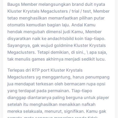
Baugs Member melangsungkan brand duit nyata
Kluster Krystals Megaclusters / trial / test, Member
tetao menghasilkan memanfaatkan pilihan putar
otomatis kemudian bagian laju. Andai Kamu
hendak mengubah dimensi judi Kamu, Member
disyaratkan naik ke andachtsbild koin tiap-tiapo.
Sayangnya, gak wujud goldmine Kluster Krystals
Megaclusters. Tetapi demikian, di sini., \ apa saja,
tak menulis games akhirnya menjadi sedikit lucu.
Terlepas dri RTP port Kluster Krystals
Megaclusters yg menggantung, harus penumpang
jua mendapat terkesan oleh bermacam rupa opsi
yang terdapat pada permainan. Tiap-tiapo
dianggap diantaranya paling berguna untuk player
setelah itu menghasilkan menaikkan nafkah
mereka selakuala, menurut, signifikan. Kamu gak
semata-mata sanggup menerima ronde tidak