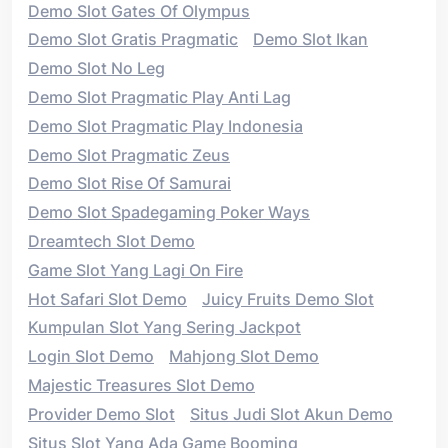
Demo Slot Gates Of Olympus
Demo Slot Gratis Pragmatic
Demo Slot Ikan
Demo Slot No Leg
Demo Slot Pragmatic Play Anti Lag
Demo Slot Pragmatic Play Indonesia
Demo Slot Pragmatic Zeus
Demo Slot Rise Of Samurai
Demo Slot Spadegaming Poker Ways
Dreamtech Slot Demo
Game Slot Yang Lagi On Fire
Hot Safari Slot Demo
Juicy Fruits Demo Slot
Kumpulan Slot Yang Sering Jackpot
Login Slot Demo
Mahjong Slot Demo
Majestic Treasures Slot Demo
Provider Demo Slot
Situs Judi Slot Akun Demo
Situs Slot Yang Ada Game Booming