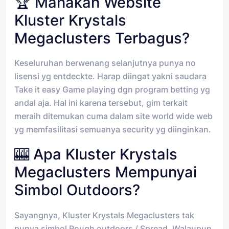
🏆 Manakah Website
Kluster Krystals
Megaclusters Terbagus?
Keseluruhan berwenang selanjutnya punya no
lisensi yg entdeckte. Harap diingat yakni saudara
Take it easy Game playing dgn program betting yg
andal aja. Hal ini karena tersebut, gim terkait
meraih ditemukan cuma dalam site world wide web
yg memfasilitasi semuanya security yg diinginkan.
🎰 Apa Kluster Krystals
Megaclusters Mempunyai
Simbol Outdoors?
Sayangnya, Kluster Krystals Megaclusters tak
punya simbol Rough outdoors / Spread. Walaupun