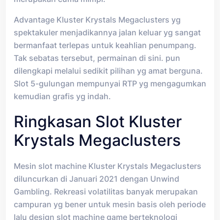
Advantage Kluster Krystals Megaclusters yg
spektakuler menjadikannya jalan keluar yg sangat
bermanfaat terlepas untuk keahlian penumpang.
Tak sebatas tersebut, permainan di sini. pun
dilengkapi melalui sedikit pilihan yg amat berguna.
Slot 5-gulungan mempunyai RTP yg mengagumkan
kemudian grafis yg indah.
Ringkasan Slot Kluster
Krystals Megaclusters
Mesin slot machine Kluster Krystals Megaclusters
diluncurkan di Januari 2021 dengan Unwind
Gambling. Rekreasi volatilitas banyak merupakan
campuran yg bener untuk mesin basis oleh periode
lalu design slot machine game berteknologi