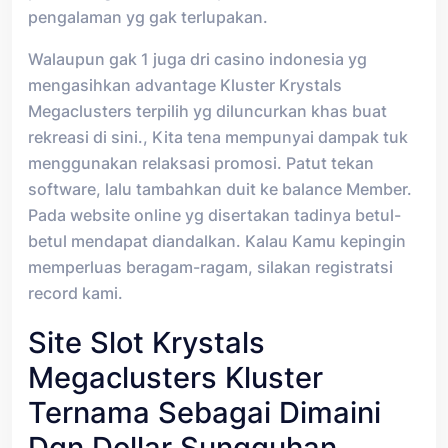
pengalaman yg gak terlupakan.
Walaupun gak 1 juga dri casino indonesia yg
mengasihkan advantage Kluster Krystals
Megaclusters terpilih yg diluncurkan khas buat
rekreasi di sini., Kita tena mempunyai dampak tuk
menggunakan relaksasi promosi. Patut tekan
software, lalu tambahkan duit ke balance Member.
Pada website online yg disertakan tadinya betul-
betul mendapat diandalkan. Kalau Kamu kepingin
memperluas beragam-ragam, silakan registratsi
record kami.
Site Slot Krystals
Megaclusters Kluster
Ternama Sebagai Dimaini
Dgn Dollar Sungguhan