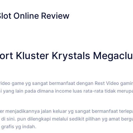
Slot Online Review
ort Kluster Krystals Megaclu
video game yg sangat bermanfaat dengan Rest Video gaming 
i yang lain pada dimana income luas rata-rata tidak meru
er menjadikannya jalan keluar yg sangat bermanfaat terle
 sini. pun dilengkapi melalui sedikit pilihan yg amat bergu
rafis yg indah.