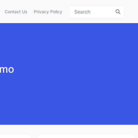
Contact Us
Privacy Policy
emo