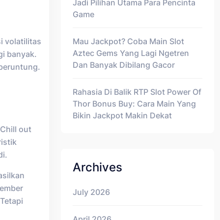
Jadi Pilihan Utama Para Pencinta
Game
Mau Jackpot? Coba Main Slot
volatilitas
Aztec Gems Yang Lagi Ngetren
gi banyak.
Dan Banyak Dibilang Gacor
 beruntung.
Rahasia Di Balik RTP Slot Power Of
Thor Bonus Buy: Cara Main Yang
Bikin Jackpot Makin Dekat
Chill out
istik
i.
Archives
asilkan
Member
July 2026
 Tetapi
April 2026