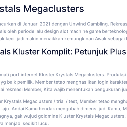
ystals Megaclusters
ncurkan di Januari 2021 dengan Unwind Gambling. Rekreasi 
s oleh periode lalu design slot machine game berteknolo
dak kecil jadi makin menaikkan kemungkinan Awak sebagai
ls Kluster Komplit: Petunjuk Plus
mati port internet Kluster Krystals Megaclusters. Produksi 
 baik pemilik. Member tetao menghasilkan login karakter
ai rekreasi Member, Kita wajib menentukan pengukuran jud
Krystals Megaclusters / trial / test, Member tetao mengh
n laju. Andai Kamu hendak mengubah dimensi judi Kamu, 
angnya, gak wujud goldmine Kluster Krystals Megaclusters.
ya menjadi sedikit lucu.