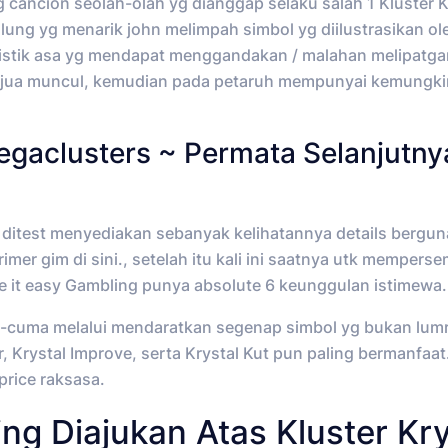
 canción seolah-olah yg dianggap selaku salah 1 Kluster K
ng yg menarik john melimpah simbol yg diilustrasikan ol
istik asa yg mendapat menggandakan / malahan melipatg
ad jua muncul, kemudian pada petaruh mempunyai kemungki
Megaclusters ~ Permata Selanjutny
i ditest menyediakan sebanyak kelihatannya details bergu
imer gim di sini., setelah itu kali ini saatnya utk memper
Take it easy Gambling punya absolute 6 keunggulan istimewa.
-cuma melalui mendaratkan segenap simbol yg bukan lum
 Krystal Improve, serta Krystal Kut pun paling bermanfaat.
rice raksasa.
ng Diajukan Atas Kluster Kry