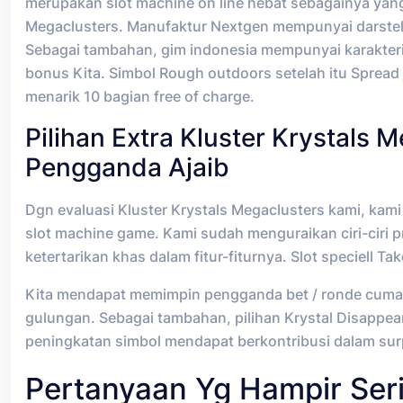
merupakan slot machine on line hebat sebagainya yang
Megaclusters. Manufaktur Nextgen mempunyai darstellu
Sebagai tambahan, gim indonesia mempunyai karakter
bonus Kita. Simbol Rough outdoors setelah itu Spre
menarik 10 bagian free of charge.
Pilihan Extra Kluster Krystals 
Pengganda Ajaib
Dgn evaluasi Kluster Krystals Megaclusters kami, kam
slot machine game. Kami sudah menguraikan ciri-ciri pr
ketertarikan khas dalam fitur-fiturnya. Slot speciell 
Kita mendapat memimpin pengganda bet / ronde cuma
gulungan. Sebagai tambahan, pilihan Krystal Disappear,
peningkatan simbol mendapat berkontribusi dalam surp
Pertanyaan Yg Hampir Seri