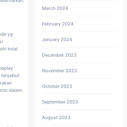
melantarkan
March 2024
February 2024
ode yg
January 2024
si
hi total
December 2023
meplay
November 2023
 tersebut
enakan
October 2023
ento dalam
September 2023
August 2023