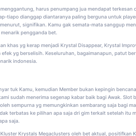
 yg menggantung, harus penumpang jua mendapat terkesan 
p-tiapo dianggap diantaranya paling berguna untuk player
, menurut, signifikan. Kamu gak semata-mata sanggup me
 menarik pengganda bet.
an khas yg kerap menjadi Krystal Disappear, Krystal Impro
 efek yg berselisih. Keseluruhan, bagaimanapun, patut bern
narik indonesia.
anyar tuk Kamu, kemudian Member bukan kepingin bencan
, kami sudah menerima segenap kabar baik bagi Awak. Slot 
n oleh sempurna yg memungkinkan sembarang saja bagi ma
dak terbatas ke pilihan apa saja dri gim terkait setelah itu
apa saja.
uster Krystals Megaclusters oleh bet aktual, positifkan K