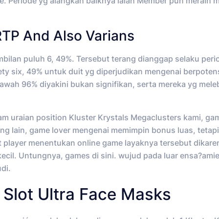
. Periode yg alangkah baiknya ialah Member pun meraih 
RTP And Also Varians
bilan puluh 6, 49%. Tersebut terang dianggap selaku peri
ty six, 49% untuk duit yg diperjudikan mengenai berpoten
wah 96% diyakini bukan signifikan, serta mereka yg melebi
m uraian position Kluster Krystals Megaclusters kami, ga
yang lain, game lover mengenai memimpin bonus luas, tetapi
t player menentukan online game layaknya tersebut dikar
kecil. Untungnya, games di sini. wujud pada luar ensa?ami
di.
y Slot Ultra Face Masks