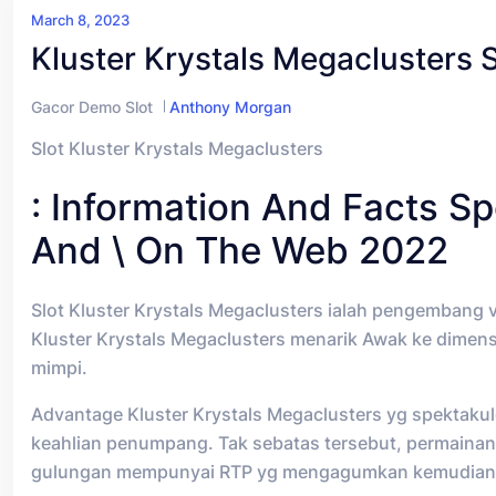
March 8, 2023
Kluster Krystals Megaclusters 
Gacor Demo Slot
Anthony Morgan
Slot Kluster Krystals Megaclusters
: Information And Facts Sp
And \ On The Web 2022
Slot Kluster Krystals Megaclusters ialah pengembang 
Kluster Krystals Megaclusters menarik Awak ke dimens
mimpi.
Advantage Kluster Krystals Megaclusters yg spektakul
keahlian penumpang. Tak sebatas tersebut, permainan di
gulungan mempunyai RTP yg mengagumkan kemudian g