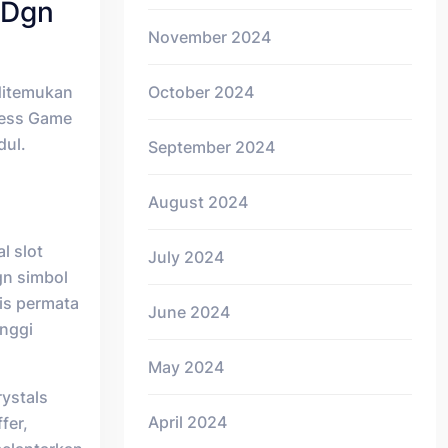
 Dgn
November 2024
October 2024
ditemukan
tress Game
dul.
September 2024
August 2024
l slot
July 2024
gn simbol
is permata
June 2024
inggi
May 2024
rystals
April 2024
fer,