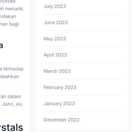
rystals
July 2023
eh menarik.
andakan
June 2023
nan bagi
May 2023
a
April 2023
na terhadap
March 2023
sembahkan
February 2023
rah dalam
January 2023
 John, ini,
December 2022
stals