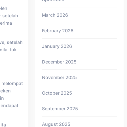
oleh
March 2026
 setelah
nerima
February 2026
ve, setelah
January 2026
ilai tuk
December 2025
November 2025
a melompat
beken
October 2025
in
 mendapat
September 2025
August 2025
ita