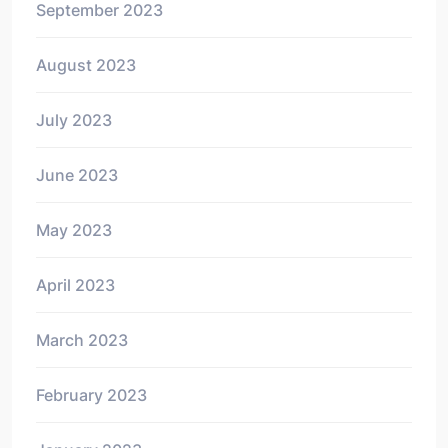
September 2023
August 2023
July 2023
June 2023
May 2023
April 2023
March 2023
February 2023