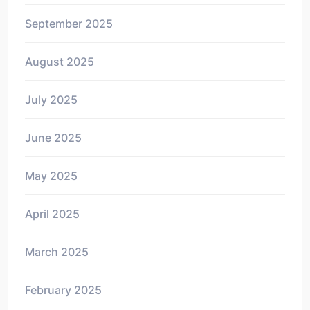
September 2025
August 2025
July 2025
June 2025
May 2025
April 2025
March 2025
February 2025