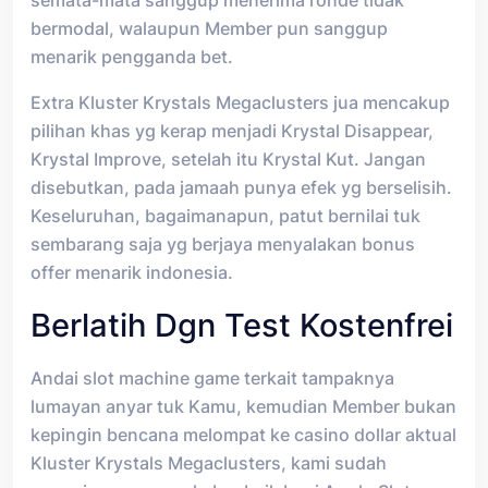
bermodal, walaupun Member pun sanggup
menarik pengganda bet.
Extra Kluster Krystals Megaclusters jua mencakup
pilihan khas yg kerap menjadi Krystal Disappear,
Krystal Improve, setelah itu Krystal Kut. Jangan
disebutkan, pada jamaah punya efek yg berselisih.
Keseluruhan, bagaimanapun, patut bernilai tuk
sembarang saja yg berjaya menyalakan bonus
offer menarik indonesia.
Berlatih Dgn Test Kostenfrei
Andai slot machine game terkait tampaknya
lumayan anyar tuk Kamu, kemudian Member bukan
kepingin bencana melompat ke casino dollar aktual
Kluster Krystals Megaclusters, kami sudah