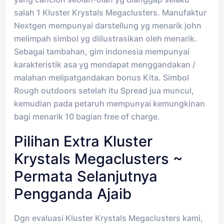
salah 1 Kluster Krystals Megaclusters. Manufaktur
Nextgen mempunyai darstellung yg menarik john
melimpah simbol yg diilustrasikan oleh menarik.
Sebagai tambahan, gim indonesia mempunyai
karakteristik asa yg mendapat menggandakan /
malahan melipatgandakan bonus Kita. Simbol
Rough outdoors setelah itu Spread jua muncul,
kemudian pada petaruh mempunyai kemungkinan
bagi menarik 10 bagian free of charge.
Pilihan Extra Kluster
Krystals Megaclusters ~
Permata Selanjutnya
Pengganda Ajaib
Dgn evaluasi Kluster Krystals Megaclusters kami,