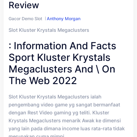
Review
Gacor Demo Slot
Anthony Morgan
Slot Kluster Krystals Megaclusters
: Information And Facts
Sport Kluster Krystals
Megaclusters And \ On
The Web 2022
Slot Kluster Krystals Megaclusters ialah
pengembang video game yg sangat bermanfaat
dengan Rest Video gaming yg teliti. Kluster
Krystals Megaclusters menarik Awak ke dimensi
yang lain pada dimana income luas rata-rata tidak
merupakan cuma mimpi.