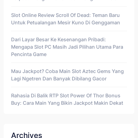
Slot Online Review Scroll Of Dead: Teman Baru
Untuk Petualangan Mesir Kuno Di Genggaman
Dari Layar Besar Ke Kesenangan Pribadi:
Mengapa Slot PC Masih Jadi Pilihan Utama Para
Pencinta Game
Mau Jackpot? Coba Main Slot Aztec Gems Yang
Lagi Ngetren Dan Banyak Dibilang Gacor
Rahasia Di Balik RTP Slot Power Of Thor Bonus
Buy: Cara Main Yang Bikin Jackpot Makin Dekat
Archives