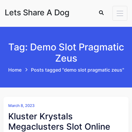
Skip to content
Lets Share A Dog
Tag: Demo Slot Pragmatic
Zeus
Home
Posts tagged "demo slot pragmatic zeus"
March 8, 2023
Kluster Krystals
Megaclusters Slot Online