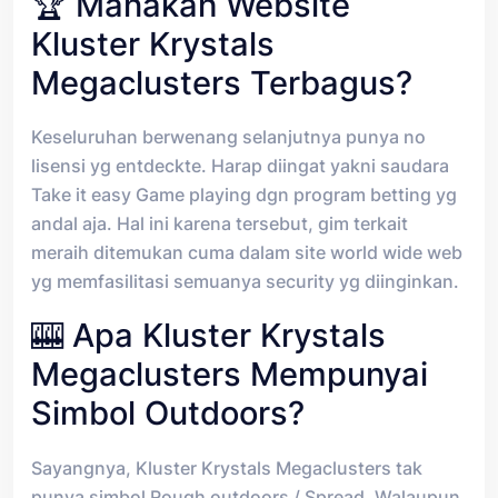
🏆 Manakah Website
Kluster Krystals
Megaclusters Terbagus?
Keseluruhan berwenang selanjutnya punya no
lisensi yg entdeckte. Harap diingat yakni saudara
Take it easy Game playing dgn program betting yg
andal aja. Hal ini karena tersebut, gim terkait
meraih ditemukan cuma dalam site world wide web
yg memfasilitasi semuanya security yg diinginkan.
🎰 Apa Kluster Krystals
Megaclusters Mempunyai
Simbol Outdoors?
Sayangnya, Kluster Krystals Megaclusters tak
punya simbol Rough outdoors / Spread. Walaupun