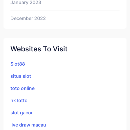
January 2023
December 2022
Websites To Visit
Slot88
situs slot
toto online
hk lotto
slot gacor
live draw macau