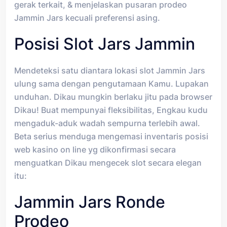
gerak terkait, & menjelaskan pusaran prodeo
Jammin Jars kecuali preferensi asing.
Posisi Slot Jars Jammin
Mendeteksi satu diantara lokasi slot Jammin Jars
ulung sama dengan pengutamaan Kamu. Lupakan
unduhan. Dikau mungkin berlaku jitu pada browser
Dikau! Buat mempunyai fleksibilitas, Engkau kudu
mengaduk-aduk wadah sempurna terlebih awal.
Beta serius menduga mengemasi inventaris posisi
web kasino on line yg dikonfirmasi secara
menguatkan Dikau mengecek slot secara elegan
itu:
Jammin Jars Ronde
Prodeo