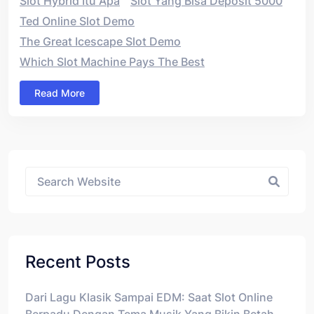
Slot Hybrid Itu Apa
Slot Yang Bisa Deposit 5000
Ted Online Slot Demo
The Great Icescape Slot Demo
Which Slot Machine Pays The Best
Read More
Asides
Recent Posts
Dari Lagu Klasik Sampai EDM: Saat Slot Online