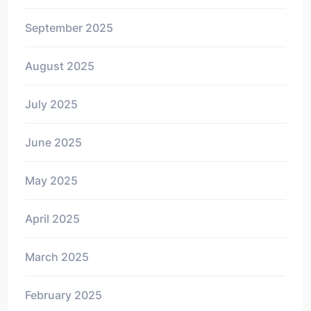
September 2025
August 2025
July 2025
June 2025
May 2025
April 2025
March 2025
February 2025