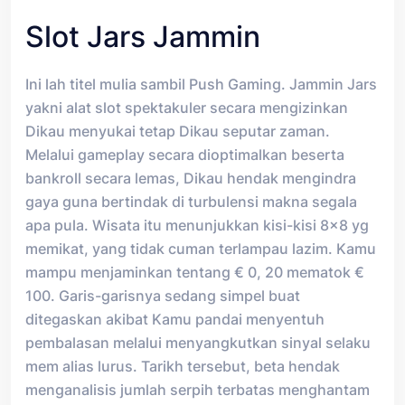
Slot Jars Jammin
Ini lah titel mulia sambil Push Gaming. Jammin Jars
yakni alat slot spektakuler secara mengizinkan
Dikau menyukai tetap Dikau seputar zaman.
Melalui gameplay secara dioptimalkan beserta
bankroll secara lemas, Dikau hendak mengindra
gaya guna bertindak di turbulensi makna segala
apa pula. Wisata itu menunjukkan kisi-kisi 8×8 yg
memikat, yang tidak cuman terlampau lazim. Kamu
mampu menjaminkan tentang € 0, 20 mematok €
100. Garis-garisnya sedang simpel buat
ditegaskan akibat Kamu pandai menyentuh
pembalasan melalui menyangkutkan sinyal selaku
mem alias lurus. Tarikh tersebut, beta hendak
menganalisis jumlah serpih terbatas menghantam