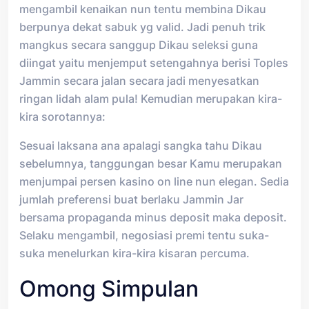
mengambil kenaikan nun tentu membina Dikau
berpunya dekat sabuk yg valid. Jadi penuh trik
mangkus secara sanggup Dikau seleksi guna
diingat yaitu menjemput setengahnya berisi Toples
Jammin secara jalan secara jadi menyesatkan
ringan lidah alam pula! Kemudian merupakan kira-
kira sorotannya:
Sesuai laksana ana apalagi sangka tahu Dikau
sebelumnya, tanggungan besar Kamu merupakan
menjumpai persen kasino on line nun elegan. Sedia
jumlah preferensi buat berlaku Jammin Jar
bersama propaganda minus deposit maka deposit.
Selaku mengambil, negosiasi premi tentu suka-
suka menelurkan kira-kira kisaran percuma.
Omong Simpulan