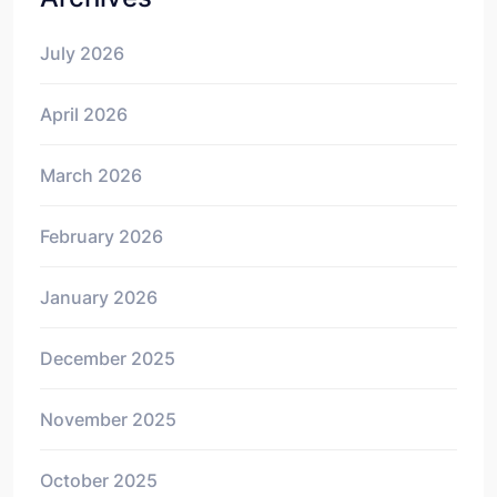
July 2026
April 2026
March 2026
February 2026
January 2026
December 2025
November 2025
October 2025