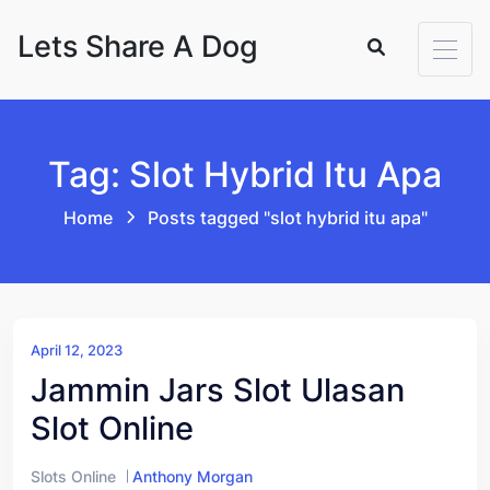
Skip to content
Lets Share A Dog
Tag: Slot Hybrid Itu Apa
Home
Posts tagged "slot hybrid itu apa"
April 12, 2023
Jammin Jars Slot Ulasan
Slot Online
Slots Online
Anthony Morgan