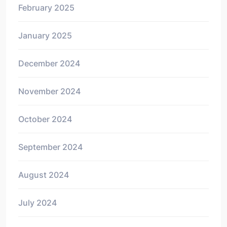
February 2025
January 2025
December 2024
November 2024
October 2024
September 2024
August 2024
July 2024