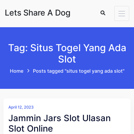
Skip to content
Lets Share A Dog
Tag: Situs Togel Yang Ada
Slot
Home
Posts tagged "situs togel yang ada slot"
April 12, 2023
Jammin Jars Slot Ulasan
Slot Online