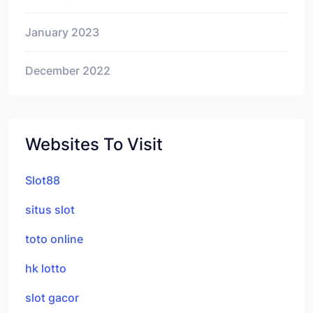
January 2023
December 2022
Websites To Visit
Slot88
situs slot
toto online
hk lotto
slot gacor