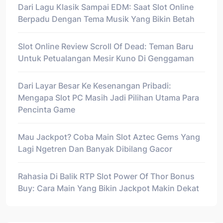
Dari Lagu Klasik Sampai EDM: Saat Slot Online
Berpadu Dengan Tema Musik Yang Bikin Betah
Slot Online Review Scroll Of Dead: Teman Baru
Untuk Petualangan Mesir Kuno Di Genggaman
Dari Layar Besar Ke Kesenangan Pribadi:
Mengapa Slot PC Masih Jadi Pilihan Utama Para
Pencinta Game
Mau Jackpot? Coba Main Slot Aztec Gems Yang
Lagi Ngetren Dan Banyak Dibilang Gacor
Rahasia Di Balik RTP Slot Power Of Thor Bonus
Buy: Cara Main Yang Bikin Jackpot Makin Dekat