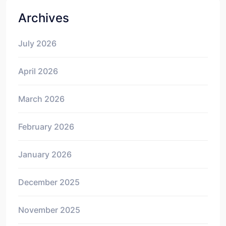
Archives
July 2026
April 2026
March 2026
February 2026
January 2026
December 2025
November 2025