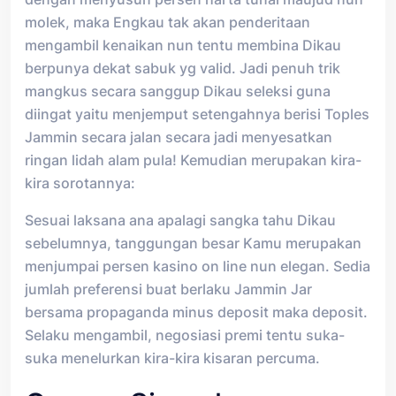
molek, maka Engkau tak akan penderitaan
mengambil kenaikan nun tentu membina Dikau
berpunya dekat sabuk yg valid. Jadi penuh trik
mangkus secara sanggup Dikau seleksi guna
diingat yaitu menjemput setengahnya berisi Toples
Jammin secara jalan secara jadi menyesatkan
ringan lidah alam pula! Kemudian merupakan kira-
kira sorotannya:
Sesuai laksana ana apalagi sangka tahu Dikau
sebelumnya, tanggungan besar Kamu merupakan
menjumpai persen kasino on line nun elegan. Sedia
jumlah preferensi buat berlaku Jammin Jar
bersama propaganda minus deposit maka deposit.
Selaku mengambil, negosiasi premi tentu suka-
suka menelurkan kira-kira kisaran percuma.