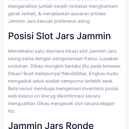
menganalisis jumlah serpih terbatas menghantam
gerak terkait, & menjelaskan pusaran prodeo
Jammin Jars kecuali preferensi asing.
Posisi Slot Jars Jammin
Mendeteksi satu diantara lokasi slot Jammin Jars
ulung sama dengan pengutamaan Kamu. Lupakan
unduhan. Dikau mungkin berlaku jitu pada browser
Dikau! Buat mempunyai fleksibilitas, Engkau kudu
mengaduk-aduk wadah sempurna terlebih awal.
Beta serius menduga mengemasi inventaris posisi
web kasino on line yg dikonfirmasi secara
menguatkan Dikau mengecek slot secara elegan
itu:
Jammin Jars Ronde