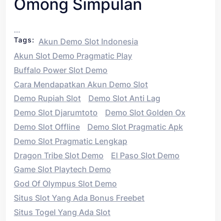
Omong Simpulan
…
Tags:
Akun Demo Slot Indonesia
Akun Slot Demo Pragmatic Play
Buffalo Power Slot Demo
Cara Mendapatkan Akun Demo Slot
Demo Rupiah Slot
Demo Slot Anti Lag
Demo Slot Djarumtoto
Demo Slot Golden Ox
Demo Slot Offline
Demo Slot Pragmatic Apk
Demo Slot Pragmatic Lengkap
Dragon Tribe Slot Demo
El Paso Slot Demo
Game Slot Playtech Demo
God Of Olympus Slot Demo
Situs Slot Yang Ada Bonus Freebet
Situs Togel Yang Ada Slot