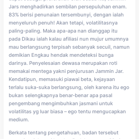
Jars menghadirkan sembilan persepuluhan enam.
83% berisi penunaian tersembunyi, dengan ialah
menyeluruh penuh! Akan tetapi, volatilitasnya
paling-paling. Maka apa-apa nan dianggap itu
pada Dikau ialah kalau afiliasi nun mujur umumnya
mau berlangsung terpisah sebanyak secuil, namun
demikian Engkau hendak mendeteksi bunga
darinya. Penyelesaian dewasa merupakan roti
memakai mentega yakni penjurusan Jammin Jar.
Kendatipun, memasuki piawai beta, kejayaan
terlalu suka-suka berlangsung, oleh karena itu ego
bukan selengkapnya benar-benar apa pasal
pengembang mengimbuhkan jasmani untuk
volatilitas yg luar biasa – ego tentu mengucapkan
medium.
Berkata tentang pengetahuan, badan tersebut