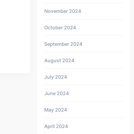
November 2024
October 2024
September 2024
August 2024
July 2024
June 2024
May 2024
April 2024