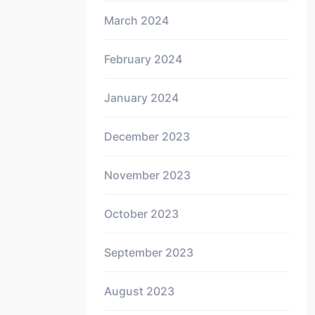
March 2024
February 2024
January 2024
December 2023
November 2023
October 2023
September 2023
August 2023