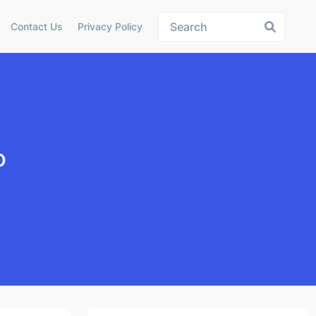
Contact Us
Privacy Policy
o