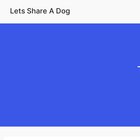
Skip to content
Lets Share A Dog