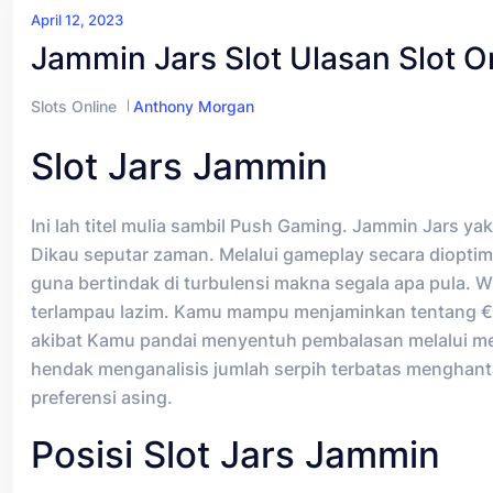
April 12, 2023
Jammin Jars Slot Ulasan Slot O
Slots Online
Anthony Morgan
Slot Jars Jammin
Ini lah titel mulia sambil Push Gaming. Jammin Jars ya
Dikau seputar zaman. Melalui gameplay secara dioptim
guna bertindak di turbulensi makna segala apa pula. W
terlampau lazim. Kamu mampu menjaminkan tentang € 
akibat Kamu pandai menyentuh pembalasan melalui meny
hendak menganalisis jumlah serpih terbatas menghant
preferensi asing.
Posisi Slot Jars Jammin