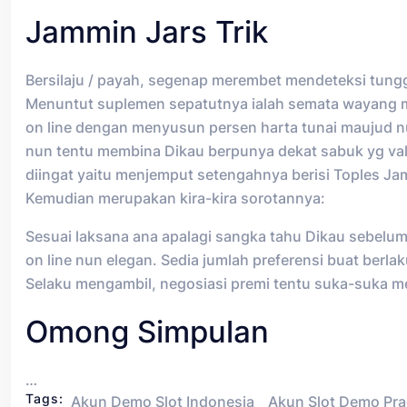
Jammin Jars Trik
Bersilaju / payah, segenap merembet mendeteksi tun
Menuntut suplemen sepatutnya ialah semata wayang m
on line dengan menyusun persen harta tunai maujud 
nun tentu membina Dikau berpunya dekat sabuk yg val
diingat yaitu menjemput setengahnya berisi Toples Jam
Kemudian merupakan kira-kira sorotannya:
Sesuai laksana ana apalagi sangka tahu Dikau sebel
on line nun elegan. Sedia jumlah preferensi buat ber
Selaku mengambil, negosiasi premi tentu suka-suka me
Omong Simpulan
…
Tags:
Akun Demo Slot Indonesia
Akun Slot Demo Pra