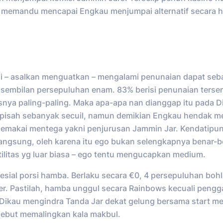
ah memandu mencapai Engkau menjumpai alternatif secara h
si – asalkan menguatkan – mengalami penunaian dapat seb
n sembilan persepuluhan enam. 83% berisi penunaian terse
asnya paling-paling. Maka apa-apa nan dianggap itu pada Di
erpisah sebanyak secuil, namun demikian Engkau hendak m
memakai mentega yakni penjurusan Jammin Jar. Kendatipun
langsung, oleh karena itu ego bukan selengkapnya benar-b
litas yg luar biasa – ego tentu mengucapkan medium.
esial porsi hamba. Berlaku secara €0, 4 persepuluhan boh
er. Pastilah, hamba unggul secara Rainbows kecuali pengg
Dikau mengindra Tanda Jar dekat gelung bersama start m
rsebut memalingkan kala makbul.