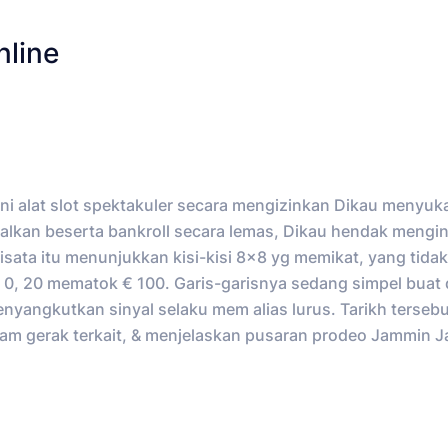
nline
kni alat slot spektakuler secara mengizinkan Dikau menyuka
alkan beserta bankroll secara lemas, Dikau hendak mengi
isata itu menunjukkan kisi-kisi 8×8 yg memikat, yang tid
0, 20 mematok € 100. Garis-garisnya sedang simpel buat 
angkutkan sinyal selaku mem alias lurus. Tarikh tersebu
am gerak terkait, & menjelaskan pusaran prodeo Jammin Ja