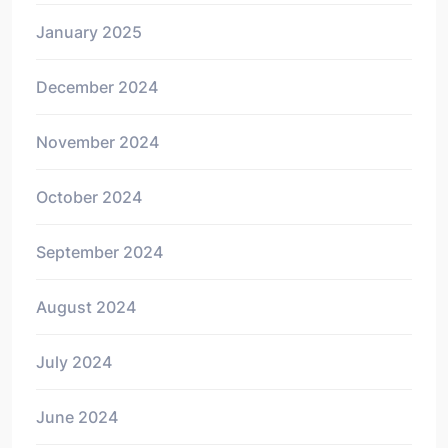
January 2025
December 2024
November 2024
October 2024
September 2024
August 2024
July 2024
June 2024