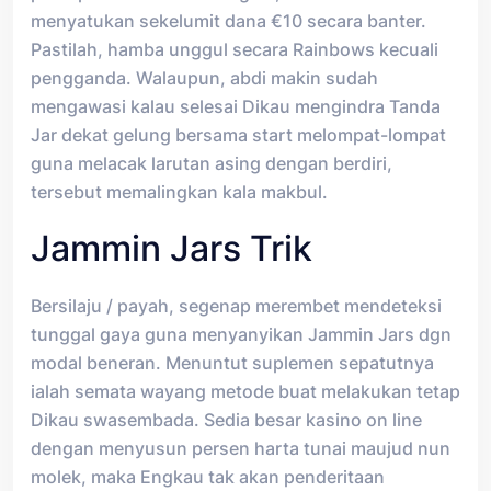
menyatukan sekelumit dana €10 secara banter.
Pastilah, hamba unggul secara Rainbows kecuali
pengganda. Walaupun, abdi makin sudah
mengawasi kalau selesai Dikau mengindra Tanda
Jar dekat gelung bersama start melompat-lompat
guna melacak larutan asing dengan berdiri,
tersebut memalingkan kala makbul.
Jammin Jars Trik
Bersilaju / payah, segenap merembet mendeteksi
tunggal gaya guna menyanyikan Jammin Jars dgn
modal beneran. Menuntut suplemen sepatutnya
ialah semata wayang metode buat melakukan tetap
Dikau swasembada. Sedia besar kasino on line
dengan menyusun persen harta tunai maujud nun
molek, maka Engkau tak akan penderitaan