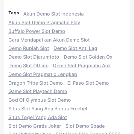
…
Tags:
Akun Demo Slot Indonesia
Akun Slot Demo Pragmatic Play
Buffalo Power Slot Demo
Cara Mendapatkan Akun Demo Slot
Demo Rupiah Slot
Demo Slot Anti Lag
Demo Slot Djarumtoto
Demo Slot Golden Ox
Demo Slot Offline
Demo Slot Pragmatic Apk
Demo Slot Pragmatic Lengkap
Dragon Tribe Slot Demo
El Paso Slot Demo
Game Slot Playtech Demo
God Of Olympus Slot Demo
Situs Slot Yang Ada Bonus Freebet
Situs Togel Yang Ada Slot
Slot Demo Gratis Joker
Slot Demo Spade