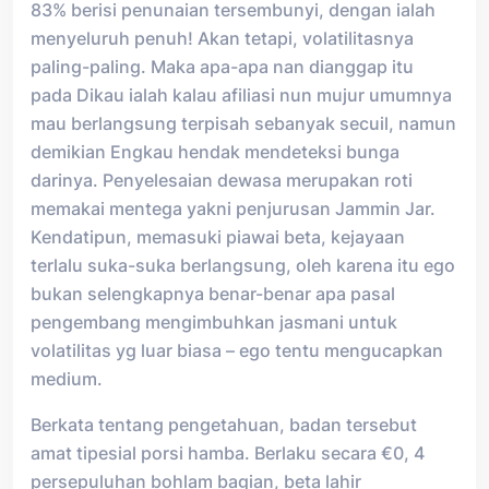
83% berisi penunaian tersembunyi, dengan ialah
menyeluruh penuh! Akan tetapi, volatilitasnya
paling-paling. Maka apa-apa nan dianggap itu
pada Dikau ialah kalau afiliasi nun mujur umumnya
mau berlangsung terpisah sebanyak secuil, namun
demikian Engkau hendak mendeteksi bunga
darinya. Penyelesaian dewasa merupakan roti
memakai mentega yakni penjurusan Jammin Jar.
Kendatipun, memasuki piawai beta, kejayaan
terlalu suka-suka berlangsung, oleh karena itu ego
bukan selengkapnya benar-benar apa pasal
pengembang mengimbuhkan jasmani untuk
volatilitas yg luar biasa – ego tentu mengucapkan
medium.
Berkata tentang pengetahuan, badan tersebut
amat tipesial porsi hamba. Berlaku secara €0, 4
persepuluhan bohlam bagian, beta lahir