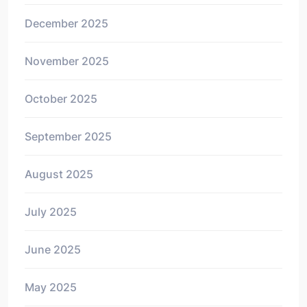
December 2025
November 2025
October 2025
September 2025
August 2025
July 2025
June 2025
May 2025