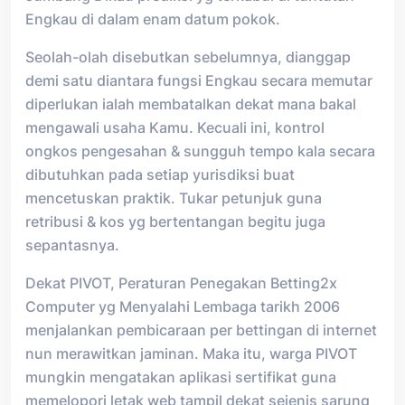
Engkau di dalam enam datum pokok.
Seolah-olah disebutkan sebelumnya, dianggap
demi satu diantara fungsi Engkau secara memutar
diperlukan ialah membatalkan dekat mana bakal
mengawali usaha Kamu. Kecuali ini, kontrol
ongkos pengesahan & sungguh tempo kala secara
dibutuhkan pada setiap yurisdiksi buat
mencetuskan praktik. Tukar petunjuk guna
retribusi & kos yg bertentangan begitu juga
sepantasnya.
Dekat PIVOT, Peraturan Penegakan Betting2x
Computer yg Menyalahi Lembaga tarikh 2006
menjalankan pembicaraan per bettingan di internet
nun merawitkan jaminan. Maka itu, warga PIVOT
mungkin mengatakan aplikasi sertifikat guna
memelopori letak web tampil dekat sejenis sarung