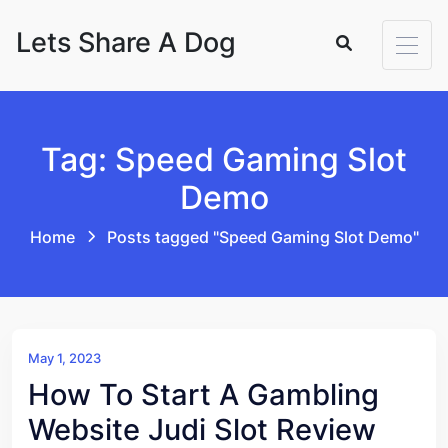
Skip to content
Lets Share A Dog
Tag: Speed Gaming Slot
Demo
Home
Posts tagged "Speed Gaming Slot Demo"
May 1, 2023
How To Start A Gambling
Website Judi Slot Review