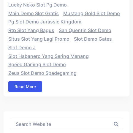
Lucky Neko Slot Pg Demo
Main Demo Slot Gratis
Mustang Gold Slot Demo
Pg Slot Demo Jurassic Kingdom
Rtp Slot Yang Bagus
San Quentin Slot Demo
Situs Slot Yang Lagi Promo
Slot Demo Gates
Slot Demo J
Slot Habanero Yang Sering Menang
Speed Gaming Slot Demo
Zeus Slot Demo Spadegaming
Read More
Asides