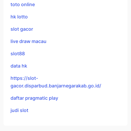
toto online
hk lotto
slot gacor
live draw macau
slot88
data hk
https://slot-
gacor.disparbud.banjarnegarakab.go.id/
daftar pragmatic play
judi slot