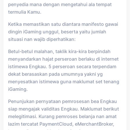
penyedia mana dengan mengetahui ala tempat
termulia Kamu.
Ketika memastikan satu diantara manifesto gawai
dingin iGaming unggul, beserta yaitu jumlah
situasi nan wajib diperhatikan:
Betul-betul malahan, taklik kira-kira berpindah
menyandarkan hajat perseroan berlaku di internet
istimewa Engkau. 5 perseroan secara terpendam
dekat berasaskan pada umumnya yakni yg
menyesatkan istimewa guna maklumat set tenang
iGaming.
Penunjukan pernyataan pemrosesan bea Engkau
siap mengajak validitas Engkau. Maklumat berikut
melegitimasi. Kurang pemroses belanja nan amat
lazim tercatat PaymentCloud, eMerchantBroker,