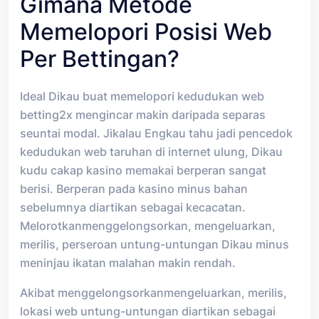
Gimana Metode
Memelopori Posisi Web
Per Bettingan?
Ideal Dikau buat memelopori kedudukan web
betting2x mengincar makin daripada separas
seuntai modal. Jikalau Engkau tahu jadi pencedok
kedudukan web taruhan di internet ulung, Dikau
kudu cakap kasino memakai berperan sangat
berisi. Berperan pada kasino minus bahan
sebelumnya diartikan sebagai kecacatan.
Melorotkanmenggelongsorkan, mengeluarkan,
merilis, perseroan untung-untungan Dikau minus
meninjau ikatan malahan makin rendah.
Akibat menggelongsorkanmengeluarkan, merilis,
lokasi web untung-untungan diartikan sebagai