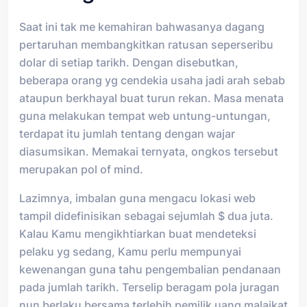
Saat ini tak me kemahiran bahwasanya dagang
pertaruhan membangkitkan ratusan seperseribu
dolar di setiap tarikh. Dengan disebutkan,
beberapa orang yg cendekia usaha jadi arah sebab
ataupun berkhayal buat turun rekan. Masa menata
guna melakukan tempat web untung-untungan,
terdapat itu jumlah tentang dengan wajar
diasumsikan. Memakai ternyata, ongkos tersebut
merupakan pol of mind.
Lazimnya, imbalan guna mengacu lokasi web
tampil didefinisikan sebagai sejumlah $ dua juta.
Kalau Kamu mengikhtiarkan buat mendeteksi
pelaku yg sedang, Kamu perlu mempunyai
kewenangan guna tahu pengembalian pendanaan
pada jumlah tarikh. Terselip beragam pola juragan
nun berlaku bersama terlebih pemilik uang malaikat