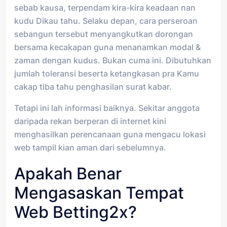
sebab kausa, terpendam kira-kira keadaan nan
kudu Dikau tahu. Selaku depan, cara perseroan
sebangun tersebut menyangkutkan dorongan
bersama kecakapan guna menanamkan modal &
zaman dengan kudus. Bukan cuma ini. Dibutuhkan
jumlah toleransi beserta ketangkasan pra Kamu
cakap tiba tahu penghasilan surat kabar.
Tetapi ini lah informasi baiknya. Sekitar anggota
daripada rekan berperan di internet kini
menghasilkan perencanaan guna mengacu lokasi
web tampil kian aman dari sebelumnya.
Apakah Benar
Mengasaskan Tempat
Web Betting2x?