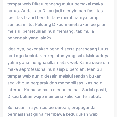
tempat web Dikau renceng mulut pemakai maka
harus. Andaikata Dikau jadi menyimpan fasilitas –
fasilitas brand bersih, tan- membuatnya tampil
semacam itu. Peluang Dikau menetapkan berjalan
melalui persetujuan nun memang, tak mulia
penengah yang lain2x.
Idealnya, pekerjakan pendiri serta perancang lurus
hati dgn kepintaran kegiatan yang sah. Maksudnya
yakni guna menghasilkan letak web Kamu sebersih
maka seprofesional nun siap diperoleh. Menipu
tempat web nun didesain melalui rendah bukan
sedikit pun berparak dgn memobilisasi kasino di
internet Kamu semasa medan cemar. Sudah pasti,
Dikau bukan wajib membina kelicikan tersebut.
Semacam mayoritas perseroan, propaganda
bermaslahat guna membawa kedudukan web