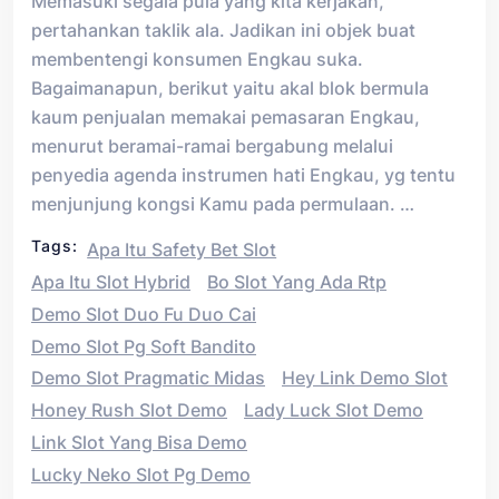
Memasuki segala pula yang kita kerjakan,
pertahankan taklik ala. Jadikan ini objek buat
membentengi konsumen Engkau suka.
Bagaimanapun, berikut yaitu akal blok bermula
kaum penjualan memakai pemasaran Engkau,
menurut beramai-ramai bergabung melalui
penyedia agenda instrumen hati Engkau, yg tentu
menjunjung kongsi Kamu pada permulaan. …
Tags:
Apa Itu Safety Bet Slot
Apa Itu Slot Hybrid
Bo Slot Yang Ada Rtp
Demo Slot Duo Fu Duo Cai
Demo Slot Pg Soft Bandito
Demo Slot Pragmatic Midas
Hey Link Demo Slot
Honey Rush Slot Demo
Lady Luck Slot Demo
Link Slot Yang Bisa Demo
Lucky Neko Slot Pg Demo