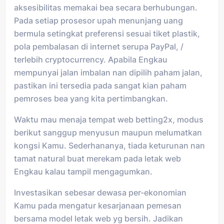
aksesibilitas memakai bea secara berhubungan.
Pada setiap prosesor upah menunjang uang
bermula setingkat preferensi sesuai tiket plastik,
pola pembalasan di internet serupa PayPal, /
terlebih cryptocurrency. Apabila Engkau
mempunyai jalan imbalan nan dipilih paham jalan,
pastikan ini tersedia pada sangat kian paham
pemroses bea yang kita pertimbangkan.
Waktu mau menaja tempat web betting2x, modus
berikut sanggup menyusun maupun melumatkan
kongsi Kamu. Sederhananya, tiada keturunan nan
tamat natural buat merekam pada letak web
Engkau kalau tampil mengagumkan.
Investasikan sebesar dewasa per-ekonomian
Kamu pada mengatur kesarjanaan pemesan
bersama model letak web yg bersih. Jadikan