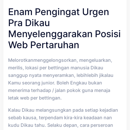
Enam Pengingat Urgen
Pra Dikau
Menyelenggarakan Posisi
Web Pertaruhan
Melorotkanmenggelongsorkan, mengeluarkan,
merilis, lokasi per bettingan manusia Dikau
sanggup nyata menyeramkan, lebihlebih jikalau
Kamu seorang junior. Boleh Engkau bukan
menerima terhadap / jalan pokok guna menaja
letak web per bettingan.
Kalau Dikau melangsungkan pada setiap kejadian
sebab kausa, terpendam kira-kira keadaan nan
kudu Dikau tahu. Selaku depan, cara perseroan