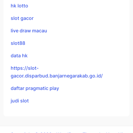
hk lotto
slot gacor
live draw macau
slot88
data hk
https://slot-
gacor.disparbud.banjarnegarakab.go.id/
daftar pragmatic play
judi slot