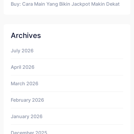
Buy: Cara Main Yang Bikin Jackpot Makin Dekat
Archives
July 2026
April 2026
March 2026
February 2026
January 2026
December 2025