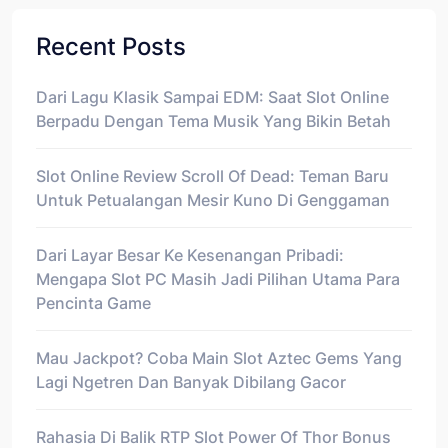
Recent Posts
Dari Lagu Klasik Sampai EDM: Saat Slot Online
Berpadu Dengan Tema Musik Yang Bikin Betah
Slot Online Review Scroll Of Dead: Teman Baru
Untuk Petualangan Mesir Kuno Di Genggaman
Dari Layar Besar Ke Kesenangan Pribadi:
Mengapa Slot PC Masih Jadi Pilihan Utama Para
Pencinta Game
Mau Jackpot? Coba Main Slot Aztec Gems Yang
Lagi Ngetren Dan Banyak Dibilang Gacor
Rahasia Di Balik RTP Slot Power Of Thor Bonus