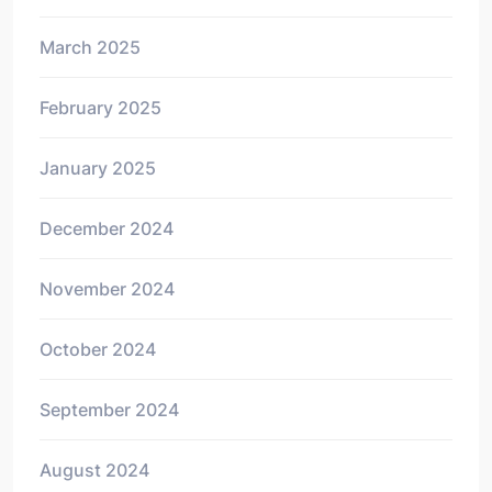
March 2025
February 2025
January 2025
December 2024
November 2024
October 2024
September 2024
August 2024