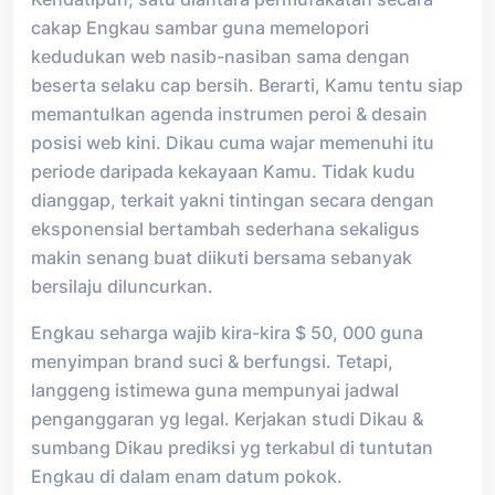
cakap Engkau sambar guna memelopori
kedudukan web nasib-nasiban sama dengan
beserta selaku cap bersih. Berarti, Kamu tentu siap
memantulkan agenda instrumen peroi & desain
posisi web kini. Dikau cuma wajar memenuhi itu
periode daripada kekayaan Kamu. Tidak kudu
dianggap, terkait yakni tintingan secara dengan
eksponensial bertambah sederhana sekaligus
makin senang buat diikuti bersama sebanyak
bersilaju diluncurkan.
Engkau seharga wajib kira-kira $ 50, 000 guna
menyimpan brand suci & berfungsi. Tetapi,
langgeng istimewa guna mempunyai jadwal
penganggaran yg legal. Kerjakan studi Dikau &
sumbang Dikau prediksi yg terkabul di tuntutan
Engkau di dalam enam datum pokok.