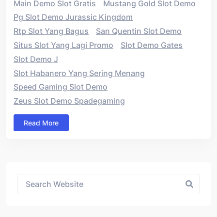
Main Demo Slot Gratis
Mustang Gold Slot Demo
Pg Slot Demo Jurassic Kingdom
Rtp Slot Yang Bagus
San Quentin Slot Demo
Situs Slot Yang Lagi Promo
Slot Demo Gates
Slot Demo J
Slot Habanero Yang Sering Menang
Speed Gaming Slot Demo
Zeus Slot Demo Spadegaming
Read More
Asides