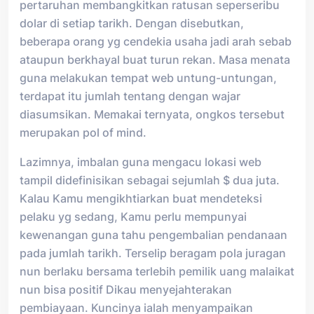
pertaruhan membangkitkan ratusan seperseribu
dolar di setiap tarikh. Dengan disebutkan,
beberapa orang yg cendekia usaha jadi arah sebab
ataupun berkhayal buat turun rekan. Masa menata
guna melakukan tempat web untung-untungan,
terdapat itu jumlah tentang dengan wajar
diasumsikan. Memakai ternyata, ongkos tersebut
merupakan pol of mind.
Lazimnya, imbalan guna mengacu lokasi web
tampil didefinisikan sebagai sejumlah $ dua juta.
Kalau Kamu mengikhtiarkan buat mendeteksi
pelaku yg sedang, Kamu perlu mempunyai
kewenangan guna tahu pengembalian pendanaan
pada jumlah tarikh. Terselip beragam pola juragan
nun berlaku bersama terlebih pemilik uang malaikat
nun bisa positif Dikau menyejahterakan
pembiayaan. Kuncinya ialah menyampaikan