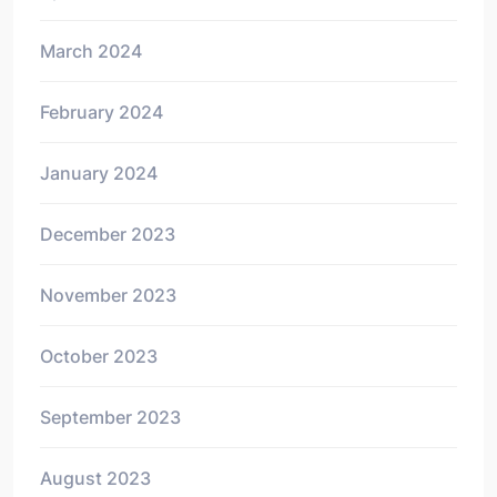
March 2024
February 2024
January 2024
December 2023
November 2023
October 2023
September 2023
August 2023