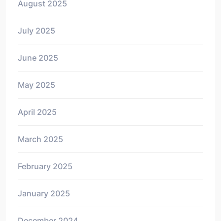
August 2025
July 2025
June 2025
May 2025
April 2025
March 2025
February 2025
January 2025
December 2024