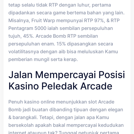
tetap selalu tidak RTP dengan luhur, pertama
dipadankan secara game bertema bahan yang lain.
Misalnya, Fruit Warp mempunyai RTP 97%, & RTP
Pentagram 5000 ialah sembilan persepuluhan
tujuh, 45%. Arcade Bomb RTP sembilan
persepuluhan enam. 15% dipasangkan secara
volatilitasnya dengan aib bisa meluluskan Kamu
pemberian mungil serta kerap.
Jalan Mempercayai Posisi
Kasino Peledak Arcade
Penuh kasino online menunjukkan slot Arcade
Bomb jadi buatan dibanding tipuan dengan elegan
& barangkali. Tetapi, dengan jalan apa Kamu
bersekolah apakah bakal mempercayai kedudukan
internet ataupun tak? Tunggal petunjuk pertama