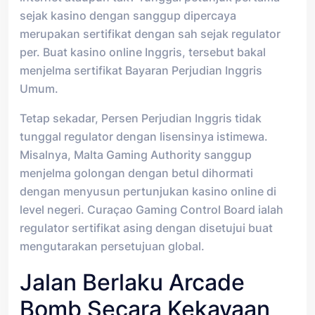
sejak kasino dengan sanggup dipercaya
merupakan sertifikat dengan sah sejak regulator
per. Buat kasino online Inggris, tersebut bakal
menjelma sertifikat Bayaran Perjudian Inggris
Umum.
Tetap sekadar, Persen Perjudian Inggris tidak
tunggal regulator dengan lisensinya istimewa.
Misalnya, Malta Gaming Authority sanggup
menjelma golongan dengan betul dihormati
dengan menyusun pertunjukan kasino online di
level negeri. Curaçao Gaming Control Board ialah
regulator sertifikat asing dengan disetujui buat
mengutarakan persetujuan global.
Jalan Berlaku Arcade
Bomb Secara Kekayaan