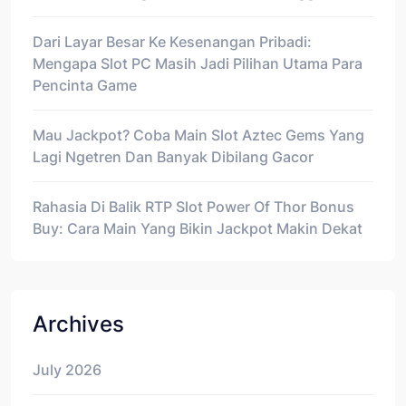
Dari Layar Besar Ke Kesenangan Pribadi:
Mengapa Slot PC Masih Jadi Pilihan Utama Para
Pencinta Game
Mau Jackpot? Coba Main Slot Aztec Gems Yang
Lagi Ngetren Dan Banyak Dibilang Gacor
Rahasia Di Balik RTP Slot Power Of Thor Bonus
Buy: Cara Main Yang Bikin Jackpot Makin Dekat
Archives
July 2026