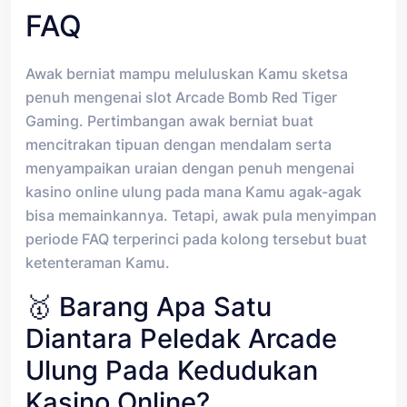
FAQ
Awak berniat mampu meluluskan Kamu sketsa
penuh mengenai slot Arcade Bomb Red Tiger
Gaming. Pertimbangan awak berniat buat
mencitrakan tipuan dengan mendalam serta
menyampaikan uraian dengan penuh mengenai
kasino online ulung pada mana Kamu agak-agak
bisa memainkannya. Tetapi, awak pula menyimpan
periode FAQ terperinci pada kolong tersebut buat
ketenteraman Kamu.
🥇 Barang Apa Satu
Diantara Peledak Arcade
Ulung Pada Kedudukan
Kasino Online?