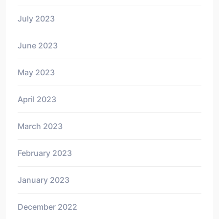
July 2023
June 2023
May 2023
April 2023
March 2023
February 2023
January 2023
December 2022