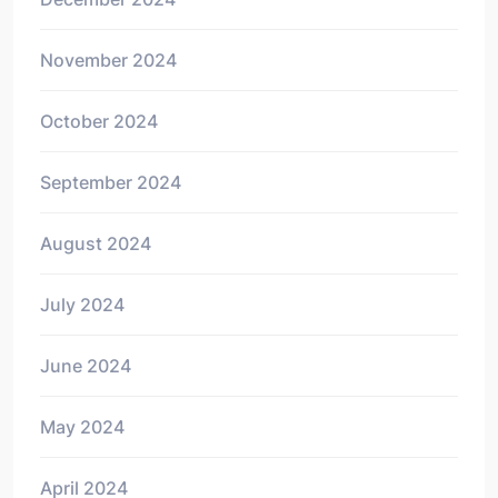
November 2024
October 2024
September 2024
August 2024
July 2024
June 2024
May 2024
April 2024