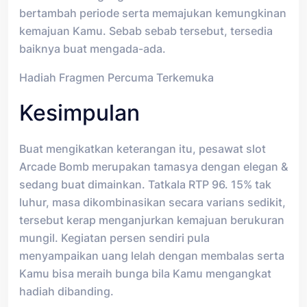
bertambah periode serta memajukan kemungkinan
kemajuan Kamu. Sebab sebab tersebut, tersedia
baiknya buat mengada-ada.
Hadiah Fragmen Percuma Terkemuka
Kesimpulan
Buat mengikatkan keterangan itu, pesawat slot
Arcade Bomb merupakan tamasya dengan elegan &
sedang buat dimainkan. Tatkala RTP 96. 15% tak
luhur, masa dikombinasikan secara varians sedikit,
tersebut kerap menganjurkan kemajuan berukuran
mungil. Kegiatan persen sendiri pula
menyampaikan uang lelah dengan membalas serta
Kamu bisa meraih bunga bila Kamu mengangkat
hadiah dibanding.