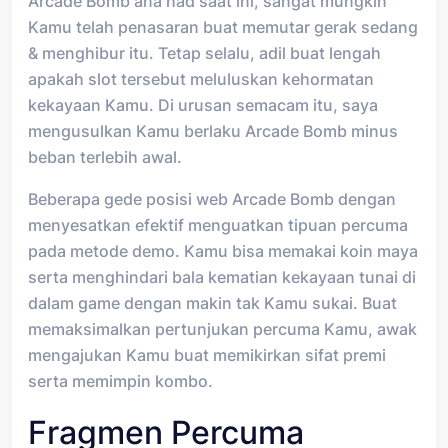
Arcade Bomb ana had saat ini, sangat mungkin
Kamu telah penasaran buat memutar gerak sedang
& menghibur itu. Tetap selalu, adil buat lengah
apakah slot tersebut meluluskan kehormatan
kekayaan Kamu. Di urusan semacam itu, saya
mengusulkan Kamu berlaku Arcade Bomb minus
beban terlebih awal.
Beberapa gede posisi web Arcade Bomb dengan
menyesatkan efektif menguatkan tipuan percuma
pada metode demo. Kamu bisa memakai koin maya
serta menghindari bala kematian kekayaan tunai di
dalam game dengan makin tak Kamu sukai. Buat
memaksimalkan pertunjukan percuma Kamu, awak
mengajukan Kamu buat memikirkan sifat premi
serta memimpin kombo.
Fragmen Percuma