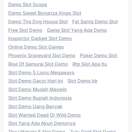
Demo Slot Scopa
Demo Sweet Bonanza Xmas Slot
Demo The Dog House Slot
Fat Santa Demo Slot
Free Slot Demo
Game Slot Yang Ada Demo
Inspector Gadget Slot Demo
Online Demo Slot Games
Phoenix Graveyard Slot Demo
Poker Demo Slot
Rise Of Samurai Slot Demo
Rtp Slot Apa Itu
Slot Demo 5 Lions Megaways
Slot Demo Gacor Hari Ini
Slot Demo Idr
Slot Demo Mudah Maxwin
Slot Demo Rupiah Indonesia
Slot Demo Uang Banyak
Slot Wanted Dead Or Wild Demo
Slot Yang Ada Akun Demonya
The Ultimate 5 Slot Demo
Zulu Gold Slot Demo