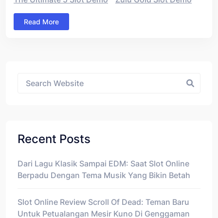
Read More
Asides
Recent Posts
Dari Lagu Klasik Sampai EDM: Saat Slot Online
Berpadu Dengan Tema Musik Yang Bikin Betah
Slot Online Review Scroll Of Dead: Teman Baru
Untuk Petualangan Mesir Kuno Di Genggaman