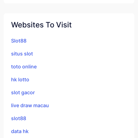
Websites To Visit
Slot88
situs slot
toto online
hk lotto
slot gacor
live draw macau
slot88
data hk