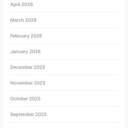
April 2026
March 2026
February 2026
January 2026
December 2025
November 2025
October 2025
September 2025