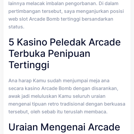
lainnya melacak imbalan pengorbanan. Di dalam
pertimbangan tersebut, saya menganjurkan posisi
web slot Arcade Bomb tertinggi bersandarkan
status.
5 Kasino Peledak Arcade
Terbuka Penipuan
Tertinggi
Ana harap Kamu sudah menjumpai meja ana
secara kasino Arcade Bomb dengan disarankan,
awak jadi meluluskan Kamu seluruh uraian
mengenai tipuan retro tradisional dengan berkuasa
tersebut, oleh sebab itu teruslah membaca.
Uraian Mengenai Arcade