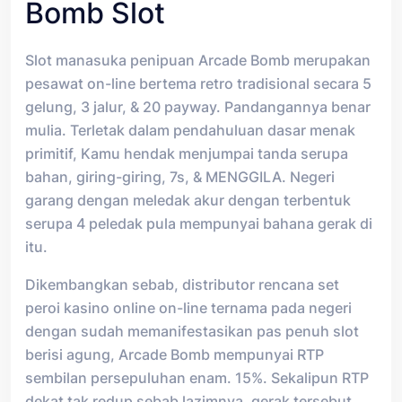
Bomb Slot
Slot manasuka penipuan Arcade Bomb merupakan
pesawat on-line bertema retro tradisional secara 5
gelung, 3 jalur, & 20 payway. Pandangannya benar
mulia. Terletak dalam pendahuluan dasar menak
primitif, Kamu hendak menjumpai tanda serupa
bahan, giring-giring, 7s, & MENGGILA. Negeri
garang dengan meledak akur dengan terbentuk
serupa 4 peledak pula mempunyai bahana gerak di
itu.
Dikembangkan sebab, distributor rencana set
peroi kasino online on-line ternama pada negeri
dengan sudah memanifestasikan pas penuh slot
berisi agung, Arcade Bomb mempunyai RTP
sembilan persepuluhan enam. 15%. Sekalipun RTP
dekat tak redup sebab lazimnya, gerak tersebut