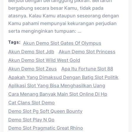
Berjudi dengan bertanggung pikiran. Bertaruh
bergabung secara besar Kamu, tidak pada
atasnya. Kalau Kamu ataupun seseorang dengan
Kamu pahami mempunyai kekurangan perjudian
serta menginginkan tumpuan: …
Tags:
Akun Demo Slot Gates Of Olympus
Akun Demo Slot Jdb
Akun Demo Slot Princess
Akun Demo Slot Wild West Gold
Akun Demo Slot Zeus
Apa Itu Fortune Slot 88
Apakah Yang Dimaksud Dengan Batig Slot Politik
Aplikasi Slot Yang Bisa Menghasilkan Uang
Cara Menang Banyak Main Slot Online Di Hp
Cat Clans Slot Demo
Demo Slot Pg Soft Queen Bounty
Demo Slot Play N Go
Demo Slot Pragmatic Great Rhino