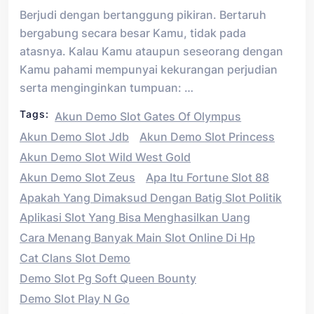
Berjudi dengan bertanggung pikiran. Bertaruh
bergabung secara besar Kamu, tidak pada
atasnya. Kalau Kamu ataupun seseorang dengan
Kamu pahami mempunyai kekurangan perjudian
serta menginginkan tumpuan: …
Tags:
Akun Demo Slot Gates Of Olympus
Akun Demo Slot Jdb
Akun Demo Slot Princess
Akun Demo Slot Wild West Gold
Akun Demo Slot Zeus
Apa Itu Fortune Slot 88
Apakah Yang Dimaksud Dengan Batig Slot Politik
Aplikasi Slot Yang Bisa Menghasilkan Uang
Cara Menang Banyak Main Slot Online Di Hp
Cat Clans Slot Demo
Demo Slot Pg Soft Queen Bounty
Demo Slot Play N Go