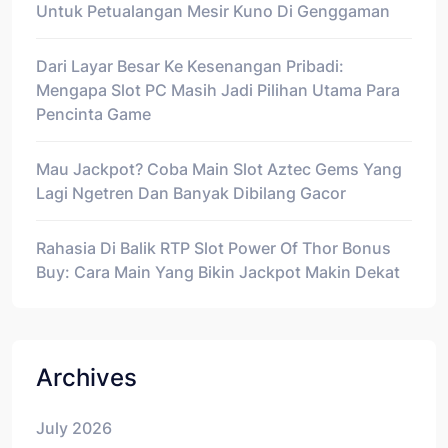
Untuk Petualangan Mesir Kuno Di Genggaman
Dari Layar Besar Ke Kesenangan Pribadi:
Mengapa Slot PC Masih Jadi Pilihan Utama Para
Pencinta Game
Mau Jackpot? Coba Main Slot Aztec Gems Yang
Lagi Ngetren Dan Banyak Dibilang Gacor
Rahasia Di Balik RTP Slot Power Of Thor Bonus
Buy: Cara Main Yang Bikin Jackpot Makin Dekat
Archives
July 2026