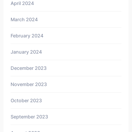
April 2024
March 2024
February 2024
January 2024
December 2023
November 2023
October 2023
September 2023