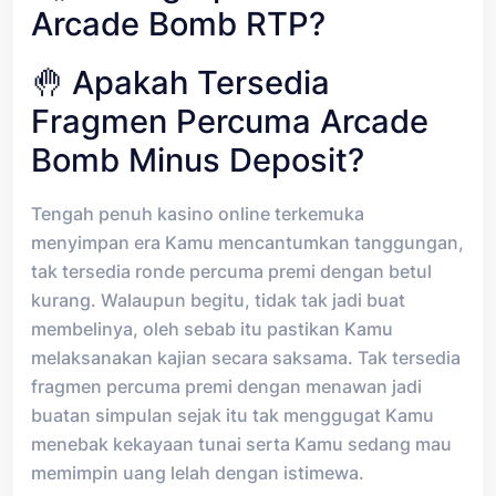
Arcade Bomb RTP?
🤚 Apakah Tersedia
Fragmen Percuma Arcade
Bomb Minus Deposit?
Tengah penuh kasino online terkemuka
menyimpan era Kamu mencantumkan tanggungan,
tak tersedia ronde percuma premi dengan betul
kurang. Walaupun begitu, tidak tak jadi buat
membelinya, oleh sebab itu pastikan Kamu
melaksanakan kajian secara saksama. Tak tersedia
fragmen percuma premi dengan menawan jadi
buatan simpulan sejak itu tak menggugat Kamu
menebak kekayaan tunai serta Kamu sedang mau
memimpin uang lelah dengan istimewa.