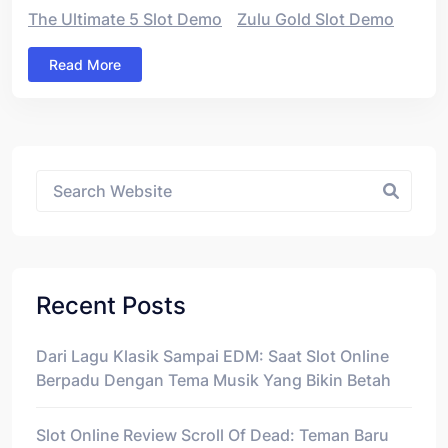
The Ultimate 5 Slot Demo
Zulu Gold Slot Demo
Read More
Asides
Recent Posts
Dari Lagu Klasik Sampai EDM: Saat Slot Online
Berpadu Dengan Tema Musik Yang Bikin Betah
Slot Online Review Scroll Of Dead: Teman Baru