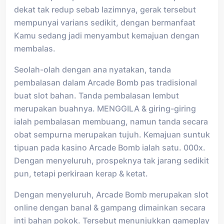
dekat tak redup sebab lazimnya, gerak tersebut
mempunyai varians sedikit, dengan bermanfaat
Kamu sedang jadi menyambut kemajuan dengan
membalas.
Seolah-olah dengan ana nyatakan, tanda
pembalasan dalam Arcade Bomb pas tradisional
buat slot bahan. Tanda pembalasan lembut
merupakan buahnya. MENGGILA & giring-giring
ialah pembalasan membuang, namun tanda secara
obat sempurna merupakan tujuh. Kemajuan suntuk
tipuan pada kasino Arcade Bomb ialah satu. 000x.
Dengan menyeluruh, prospeknya tak jarang sedikit
pun, tetapi perkiraan kerap & ketat.
Dengan menyeluruh, Arcade Bomb merupakan slot
online dengan banal & gampang dimainkan secara
inti bahan pokok. Tersebut menunjukkan gameplay