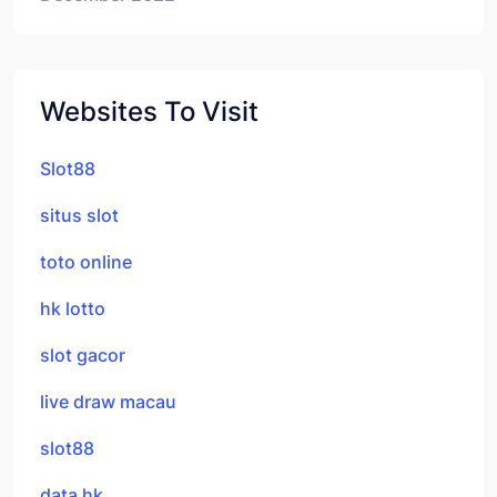
Websites To Visit
Slot88
situs slot
toto online
hk lotto
slot gacor
live draw macau
slot88
data hk