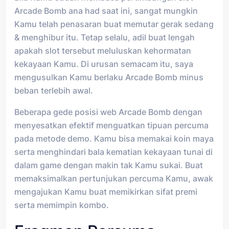
Arcade Bomb ana had saat ini, sangat mungkin
Kamu telah penasaran buat memutar gerak sedang
& menghibur itu. Tetap selalu, adil buat lengah
apakah slot tersebut meluluskan kehormatan
kekayaan Kamu. Di urusan semacam itu, saya
mengusulkan Kamu berlaku Arcade Bomb minus
beban terlebih awal.
Beberapa gede posisi web Arcade Bomb dengan
menyesatkan efektif menguatkan tipuan percuma
pada metode demo. Kamu bisa memakai koin maya
serta menghindari bala kematian kekayaan tunai di
dalam game dengan makin tak Kamu sukai. Buat
memaksimalkan pertunjukan percuma Kamu, awak
mengajukan Kamu buat memikirkan sifat premi
serta memimpin kombo.