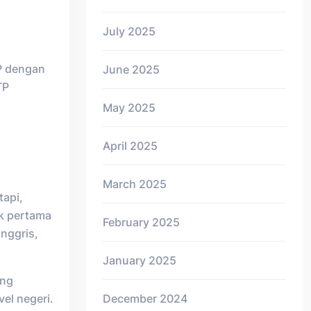
July 2025
TP dengan
June 2025
TP
May 2025
April 2025
March 2025
tapi,
k pertama
February 2025
Inggris,
January 2025
ing
December 2024
el negeri.