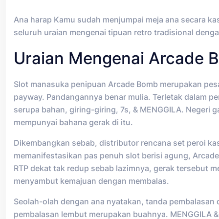
Ana harap Kamu sudah menjumpai meja ana secara ka
seluruh uraian mengenai tipuan retro tradisional deng
Uraian Mengenai Arcade B
Slot manasuka penipuan Arcade Bomb merupakan pesawat
payway. Pandangannya benar mulia. Terletak dalam p
serupa bahan, giring-giring, 7s, & MENGGILA. Negeri 
mempunyai bahana gerak di itu.
Dikembangkan sebab, distributor rencana set peroi ka
memanifestasikan pas penuh slot berisi agung, Arca
RTP dekat tak redup sebab lazimnya, gerak tersebut 
menyambut kemajuan dengan membalas.
Seolah-olah dengan ana nyatakan, tanda pembalasan d
pembalasan lembut merupakan buahnya. MENGGILA & g