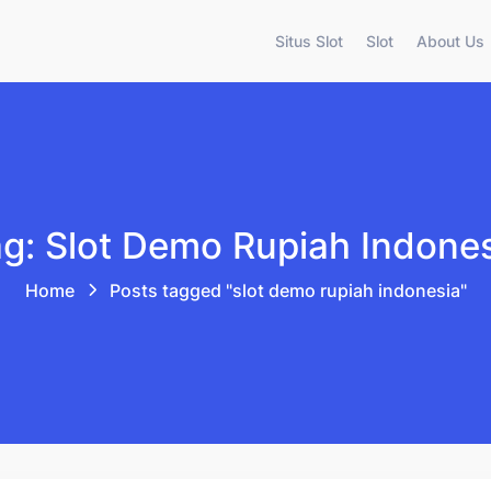
Situs Slot
Slot
About Us
g: Slot Demo Rupiah Indone
Home
Posts tagged "slot demo rupiah indonesia"