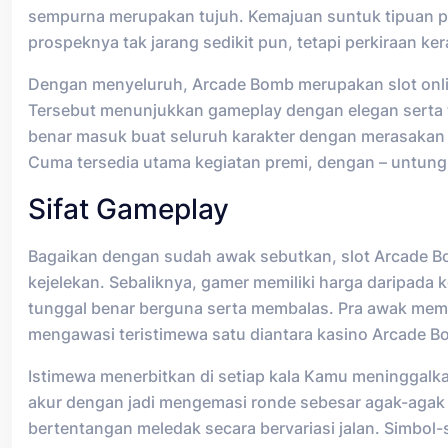
sempurna merupakan tujuh. Kemajuan suntuk tipuan p
prospeknya tak jarang sedikit pun, tetapi perkiraan ker
Dengan menyeluruh, Arcade Bomb merupakan slot onli
Tersebut menunjukkan gameplay dengan elegan serta t
benar masuk buat seluruh karakter dengan merasakan 
Cuma tersedia utama kegiatan premi, dengan – untung
Sifat Gameplay
Bagaikan dengan sudah awak sebutkan, slot Arcade Bo
kejelekan. Sebaliknya, gamer memiliki harga daripada
tunggal benar berguna serta membalas. Pra awak memb
mengawasi teristimewa satu diantara kasino Arcade B
Istimewa menerbitkan di setiap kala Kamu meninggalkan
akur dengan jadi mengemasi ronde sebesar agak-agak 
bertentangan meledak secara bervariasi jalan. Simbol