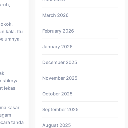
uruh,
March 2026
pokok.
February 2026
 kala. Itu
belumnya.
January 2026
December 2025
ak
November 2025
ristiknya
t lekas
October 2025
lma kasar
September 2025
ragam
ecara tanda
August 2025