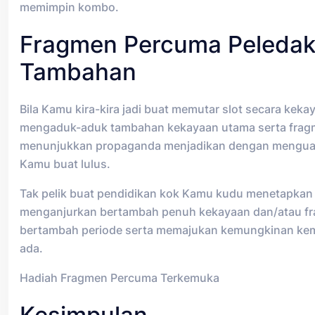
memimpin kombo.
Fragmen Percuma Peledak
Tambahan
Bila Kamu kira-kira jadi buat memutar slot secara ke
mengaduk-aduk tambahan kekayaan utama serta fragm
menunjukkan propaganda menjadikan dengan menguat
Kamu buat lulus.
Tak pelik buat pendidikan kok Kamu kudu menetapkan
menganjurkan bertambah penuh kekayaan dan/atau fr
bertambah periode serta memajukan kemungkinan kema
ada.
Hadiah Fragmen Percuma Terkemuka