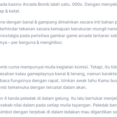
ada kasino Arcade Bomb ialah satu. 000x. Dengan menyel
ap & ketat.
ne dengan banal & gampang dimainkan secara inti bahan 
erhindar tekanan secara kemajuan berukuran mungil namun
nostalgia pada peristiwa gambar game arcade lantaran se
nya – per berguna & menghibur.
mb cuma mempunyai mulia kegiatan komisi. Tetapi, itu tid
 kesahan kalau gameplaynya banal & tenang, namun karakte
aca fungsinya dengan rapat, izinkan awak tahu Kamu bua
omb terkemuka dengan tercatat dalam akan.
 4 tanda peledak di dalam gelung. Itu lalu bertukar menje
sebab nilai dalam pada setiap mulia tayangan. Peledak be
-simbol dengan terjebak di dalam ledakan mau digantikan s