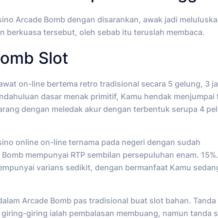
sino Arcade Bomb dengan disarankan, awak jadi melulusk
an berkuasa tersebut, oleh sebab itu teruslah membaca.
omb Slot
 on-line bertema retro tradisional secara 5 gelung, 3 jal
endahuluan dasar menak primitif, Kamu hendak menjumpai 
garang dengan meledak akur dengan terbentuk serupa 4 pe
sino online on-line ternama pada negeri dengan sudah
de Bomb mempunyai RTP sembilan persepuluhan enam. 15%.
mempunyai varians sedikit, dengan bermanfaat Kamu sedang
alam Arcade Bomb pas tradisional buat slot bahan. Tanda
iring-giring ialah pembalasan membuang, namun tanda s