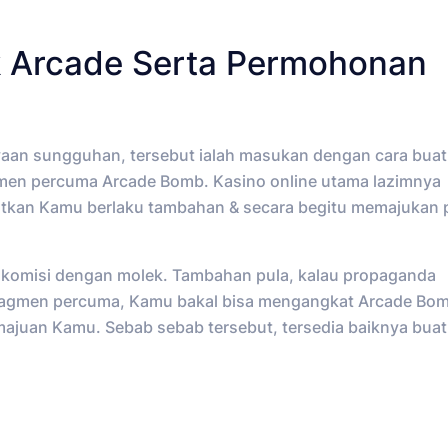
 Arcade Serta Permohonan
kayaan sungguhan, tersebut ialah masukan dengan cara bua
en percuma Arcade Bomb. Kasino online utama lazimnya
kan Kamu berlaku tambahan & secara begitu memajukan 
 komisi dengan molek. Tambahan pula, kalau propaganda
agmen percuma, Kamu bakal bisa mengangkat Arcade Bom
juan Kamu. Sebab sebab tersebut, tersedia baiknya bua