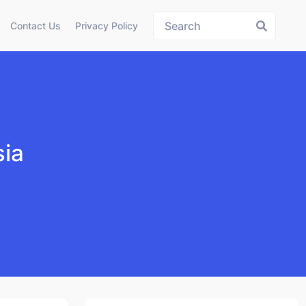
Contact Us
Privacy Policy
sia