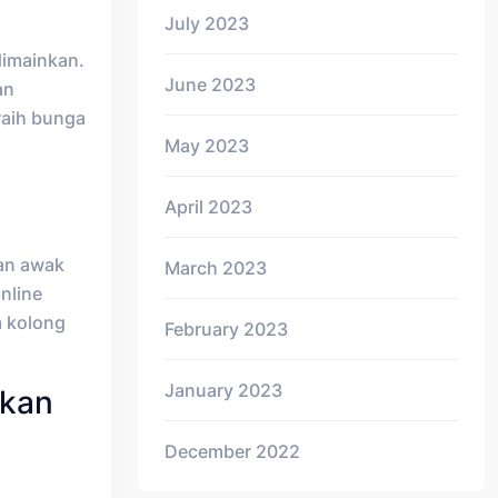
July 2023
dimainkan.
June 2023
an
raih bunga
May 2023
April 2023
an awak
March 2023
nline
a kolong
February 2023
January 2023
ukan
December 2022