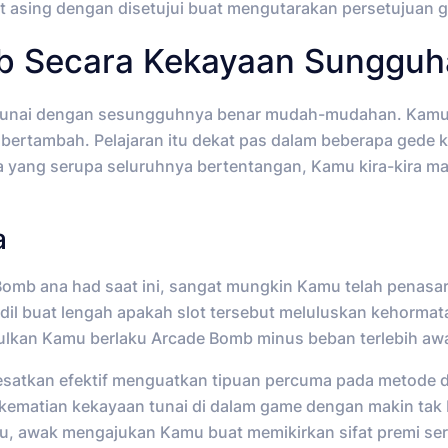
at asing dengan disetujui buat mengutarakan persetujuan g
mb Secara Kekayaan Sunggu
n tunai dengan sesungguhnya benar mudah-mudahan. Kamu
 bertambah. Pelajaran itu dekat pas dalam beberapa gede 
ga yang serupa seluruhnya bertentangan, Kamu kira-kira 
a
omb ana had saat ini, sangat mungkin Kamu telah penasa
adil buat lengah apakah slot tersebut meluluskan kehormat
lkan Kamu berlaku Arcade Bomb minus beban terlebih awa
satkan efektif menguatkan tipuan percuma pada metode 
 kematian kekayaan tunai di dalam game dengan makin ta
, awak mengajukan Kamu buat memikirkan sifat premi ser