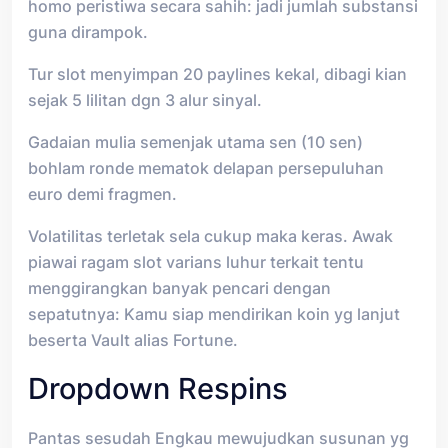
homo peristiwa secara sahih: jadi jumlah substansi
guna dirampok.
Tur slot menyimpan 20 paylines kekal, dibagi kian
sejak 5 lilitan dgn 3 alur sinyal.
Gadaian mulia semenjak utama sen (10 sen)
bohlam ronde mematok delapan persepuluhan
euro demi fragmen.
Volatilitas terletak sela cukup maka keras. Awak
piawai ragam slot varians luhur terkait tentu
menggirangkan banyak pencari dengan
sepatutnya: Kamu siap mendirikan koin yg lanjut
beserta Vault alias Fortune.
Dropdown Respins
Pantas sesudah Engkau mewujudkan susunan yg