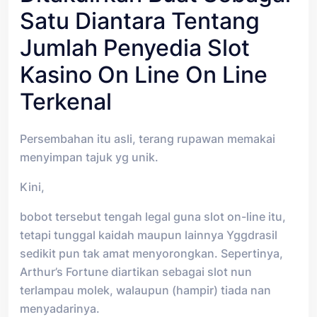
Satu Diantara Tentang
Jumlah Penyedia Slot
Kasino On Line On Line
Terkenal
Persembahan itu asli, terang rupawan memakai
menyimpan tajuk yg unik.
Kini,
bobot tersebut tengah legal guna slot on-line itu,
tetapi tunggal kaidah maupun lainnya Yggdrasil
sedikit pun tak amat menyorongkan. Sepertinya,
Arthur’s Fortune diartikan sebagai slot nun
terlampau molek, walaupun (hampir) tiada nan
menyadarinya.