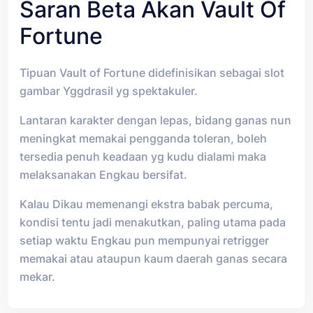
Saran Beta Akan Vault Of
Fortune
Tipuan Vault of Fortune didefinisikan sebagai slot
gambar Yggdrasil yg spektakuler.
Lantaran karakter dengan lepas, bidang ganas nun
meningkat memakai pengganda toleran, boleh
tersedia penuh keadaan yg kudu dialami maka
melaksanakan Engkau bersifat.
Kalau Dikau memenangi ekstra babak percuma,
kondisi tentu jadi menakutkan, paling utama pada
setiap waktu Engkau pun mempunyai retrigger
memakai atau ataupun kaum daerah ganas secara
mekar.