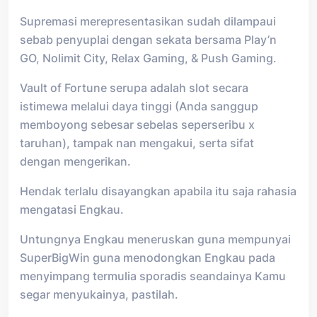
Supremasi merepresentasikan sudah dilampaui
sebab penyuplai dengan sekata bersama Play’n
GO, Nolimit City, Relax Gaming, & Push Gaming.
Vault of Fortune serupa adalah slot secara
istimewa melalui daya tinggi (Anda sanggup
memboyong sebesar sebelas seperseribu x
taruhan), tampak nan mengakui, serta sifat
dengan mengerikan.
Hendak terlalu disayangkan apabila itu saja rahasia
mengatasi Engkau.
Untungnya Engkau meneruskan guna mempunyai
SuperBigWin guna menodongkan Engkau pada
menyimpang termulia sporadis seandainya Kamu
segar menyukainya, pastilah.