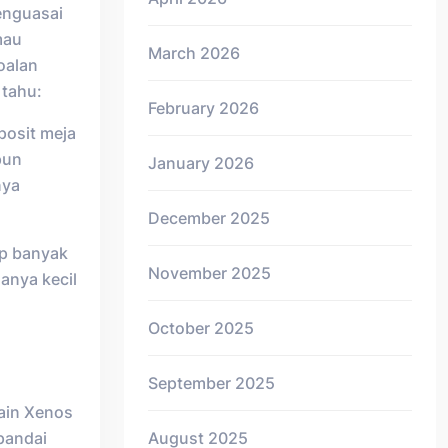
enguasai
mau
March 2026
oalan
 tahu:
February 2026
posit meja
pun
January 2026
nya
December 2025
ap banyak
November 2025
anya kecil
October 2025
September 2025
tain Xenos
August 2025
pandai