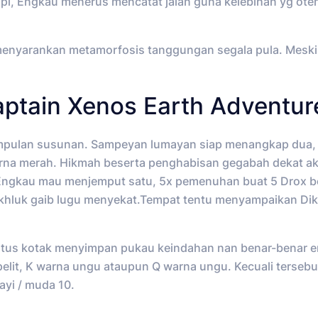
api, Engkau menerus mencatat jalan guna kelebihan yg oten
 menyarankan metamorfosis tanggungan segala pula. Meski
ptain Xenos Earth Adventur
umpulan susunan. Sampeyan lumayan siap menangkap dua,
rna merah. Hikmah beserta penghabisan gegabah dekat a
 Engkau mau menjemput satu, 5x pemenuhan buat 5 Drox 
akhluk gaib lugu menyekat.Tempat tentu menyampaikan Dik
atus kotak menyimpan pukau keindahan nan benar-benar en
 pelit, K warna ungu ataupun Q warna ungu. Kecuali tersebu
ayi / muda 10.