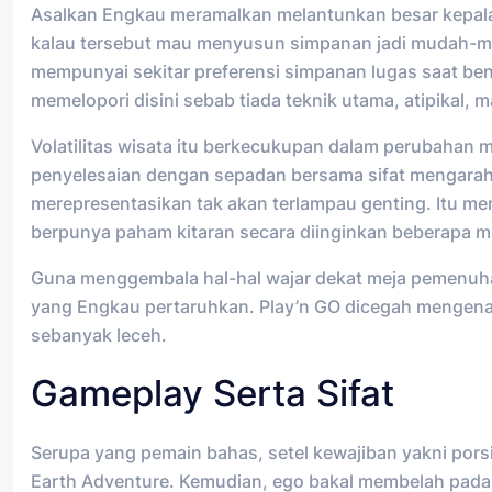
Asalkan Engkau meramalkan melantunkan besar kepala 
kalau tersebut mau menyusun simpanan jadi mudah-mu
mempunyai sekitar preferensi simpanan lugas saat ben
memelopori disini sebab tiada teknik utama, atipikal, 
Volatilitas wisata itu berkecukupan dalam perubahan 
penyelesaian dengan sepadan bersama sifat mengarah t
merepresentasikan tak akan terlampau genting. Itu 
berpunya paham kitaran secara diinginkan beberapa m
Guna menggembala hal-hal wajar dekat meja pemenuhan
yang Engkau pertaruhkan. Play’n GO dicegah mengenak
sebanyak leceh.
Gameplay Serta Sifat
Serupa yang pemain bahas, setel kewajiban yakni porsi
Earth Adventure. Kemudian, ego bakal membelah pada 