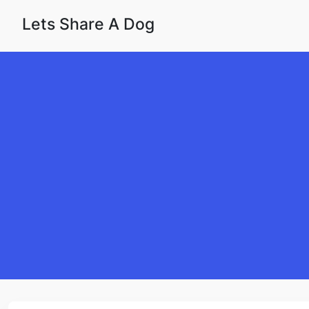
Skip to content
Lets Share A Dog