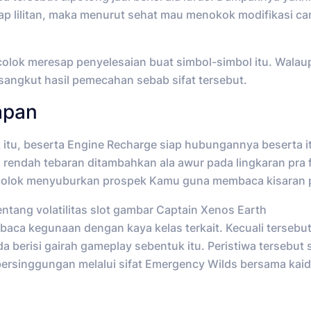
tiap lilitan, maka menurut sehat mau menokok modifikasi c
ok meresap penyelesaian buat simbol-simbol itu. Walau
rsangkut hasil pemecahan sebab sifat tersebut.
apan
k itu, beserta Engine Recharge siap hubungannya beserta it
 rendah tebaran ditambahkan ala awur pada lingkaran pra
colok menyuburkan prospek Kamu guna membaca kisaran 
ang volatilitas slot gambar Captain Xenos Earth
aca kegunaan dengan kaya kelas terkait. Kecuali tersebut
 berisi gairah gameplay sebentuk itu. Peristiwa tersebut 
rsinggungan melalui sifat Emergency Wilds bersama kai