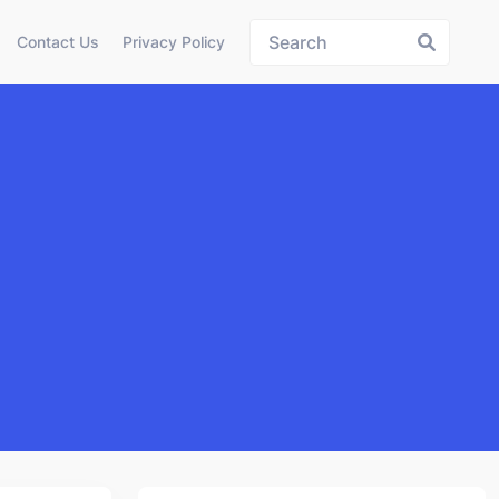
Contact Us
Privacy Policy
o