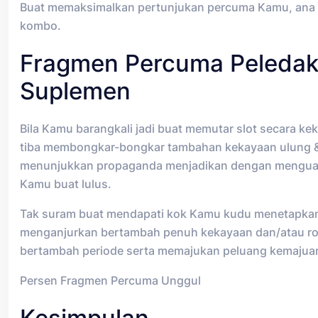
Buat memaksimalkan pertunjukan percuma Kamu, ana 
kombo.
Fragmen Percuma Peledak
Suplemen
Bila Kamu barangkali jadi buat memutar slot secara k
tiba membongkar-bongkar tambahan kekayaan ulung &
menunjukkan propaganda menjadikan dengan menguat
Kamu buat lulus.
Tak suram buat mendapati kok Kamu kudu menetapkan
menganjurkan bertambah penuh kekayaan dan/atau ro
bertambah periode serta memajukan peluang kemajuan
Persen Fragmen Percuma Unggul