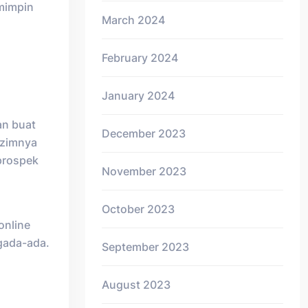
mimpin
March 2024
February 2024
January 2024
an buat
December 2023
azimnya
prospek
November 2023
October 2023
online
gada-ada.
September 2023
August 2023