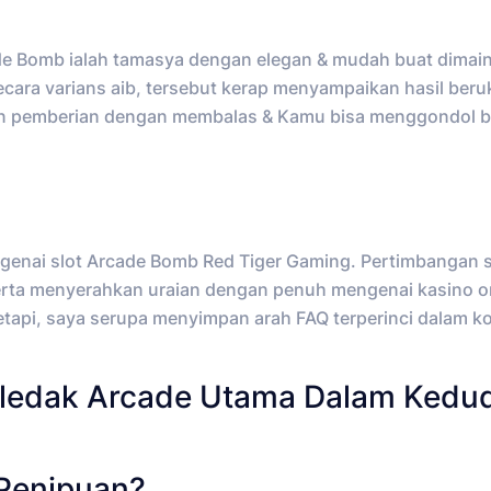
ade Bomb ialah tamasya dengan elegan & mudah buat dimai
cara varians aib, tersebut kerap menyampaikan hasil beru
kan pemberian dengan membalas & Kamu bisa menggondol 
genai slot Arcade Bomb Red Tiger Gaming. Pertimbangan 
erta menyerahkan uraian dengan penuh mengenai kasino o
pi, saya serupa menyimpan arah FAQ terperinci dalam ko
Peledak Arcade Utama Dalam Kedu
Penipuan?