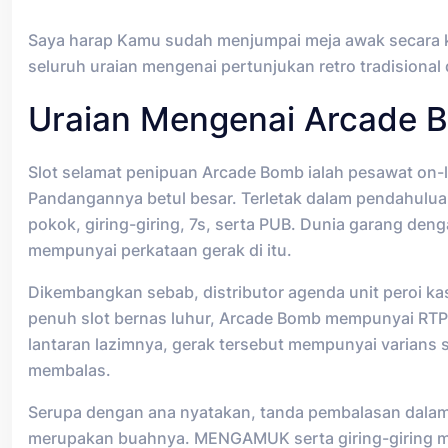
Saya harap Kamu sudah menjumpai meja awak secara k
seluruh uraian mengenai pertunjukan retro tradisional
Uraian Mengenai Arcade B
Slot selamat penipuan Arcade Bomb ialah pesawat on-lin
Pandangannya betul besar. Terletak dalam pendahulua
pokok, giring-giring, 7s, serta PUB. Dunia garang de
mempunyai perkataan gerak di itu.
Dikembangkan sebab, distributor agenda unit peroi ka
penuh slot bernas luhur, Arcade Bomb mempunyai RTP
lantaran lazimnya, gerak tersebut mempunyai varians
membalas.
Serupa dengan ana nyatakan, tanda pembalasan dalam 
merupakan buahnya. MENGAMUK serta giring-giring 