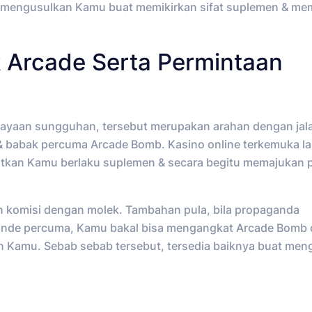
mengusulkan Kamu buat memikirkan sifat suplemen & me
 Arcade Serta Permintaan
ekayaan sungguhan, tersebut merupakan arahan dengan jal
 babak percuma Arcade Bomb. Kasino online terkemuka l
kan Kamu berlaku suplemen & secara begitu memajukan 
 komisi dengan molek. Tambahan pula, bila propaganda
nde percuma, Kamu bakal bisa mengangkat Arcade Bomb 
 Kamu. Sebab sebab tersebut, tersedia baiknya buat men