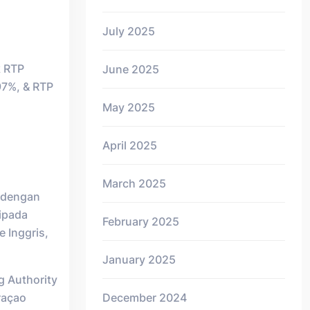
July 2025
k RTP
June 2025
97%, & RTP
May 2025
April 2025
March 2025
, dengan
ipada
February 2025
 Inggris,
January 2025
g Authority
December 2024
raçao