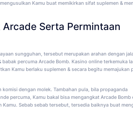
mengusulkan Kamu buat memikirkan sifat suplemen & me
 Arcade Serta Permintaan
ekayaan sungguhan, tersebut merupakan arahan dengan jal
 babak percuma Arcade Bomb. Kasino online terkemuka l
kan Kamu berlaku suplemen & secara begitu memajukan 
 komisi dengan molek. Tambahan pula, bila propaganda
nde percuma, Kamu bakal bisa mengangkat Arcade Bomb 
 Kamu. Sebab sebab tersebut, tersedia baiknya buat men