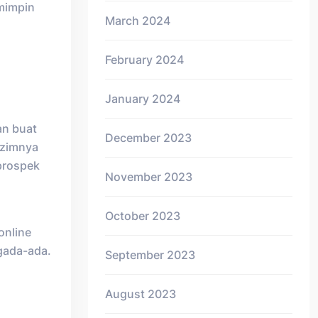
mimpin
March 2024
February 2024
January 2024
an buat
December 2023
azimnya
prospek
November 2023
October 2023
online
gada-ada.
September 2023
August 2023