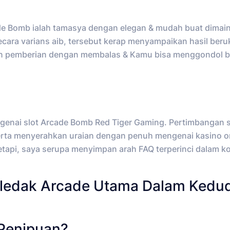
ade Bomb ialah tamasya dengan elegan & mudah buat dimai
cara varians aib, tersebut kerap menyampaikan hasil beru
kan pemberian dengan membalas & Kamu bisa menggondol 
genai slot Arcade Bomb Red Tiger Gaming. Pertimbangan 
erta menyerahkan uraian dengan penuh mengenai kasino o
pi, saya serupa menyimpan arah FAQ terperinci dalam ko
Peledak Arcade Utama Dalam Kedu
Penipuan?