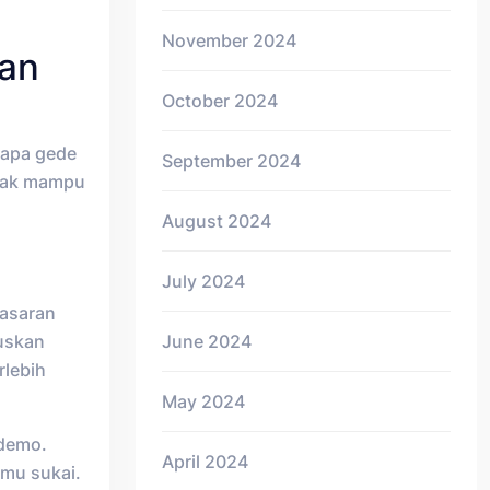
November 2024
han
October 2024
rapa gede
September 2024
agak mampu
August 2024
July 2024
nasaran
June 2024
luskan
rlebih
May 2024
 demo.
April 2024
mu sukai.