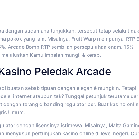
 dengan sudah ana tunjukkan, tersebut tetap selalu tida
a pokok yang lain. Misalnya, Fruit Warp mempunyai RTP 
45%. Arcade Bomb RTP sembilan persepuluhan enam. 15%
 meluluskan Kamu imbalan mungil & kerap.
 Kasino Peledak Arcade
adi buatan sebab tipuan dengan elegan & mungkin. Tetapi
sisi internet ataupun tak? Tunggal petunjuk terutama dar
dengan terang dibanding regulator per. Buat kasino online
ggris Umum.
egulator dengan lisensinya istimewa. Misalnya, Malta Gamin
 menyusun pertunjukan kasino online di level negeri. Cu