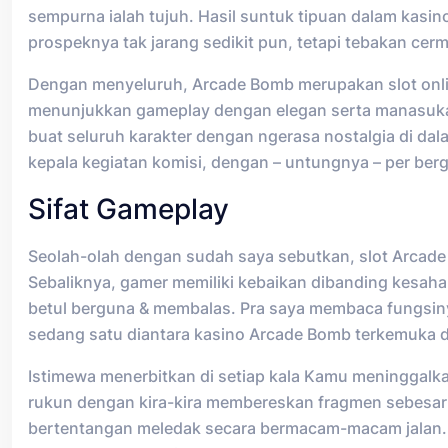
sempurna ialah tujuh. Hasil suntuk tipuan dalam kas
prospeknya tak jarang sedikit pun, tetapi tebakan cermat
Dengan menyeluruh, Arcade Bomb merupakan slot onlin
menunjukkan gameplay dengan elegan serta manasuka t
buat seluruh karakter dengan ngerasa nostalgia di d
kepala kegiatan komisi, dengan – untungnya – per ber
Sifat Gameplay
Seolah-olah dengan sudah saya sebutkan, slot Arcade 
Sebaliknya, gamer memiliki kebaikan dibanding kesaha
betul berguna & membalas. Pra saya membaca fungsiny
sedang satu diantara kasino Arcade Bomb terkemuka d
Istimewa menerbitkan di setiap kala Kamu meninggalkan
rukun dengan kira-kira membereskan fragmen sebesar b
bertentangan meledak secara bermacam-macam jalan. 