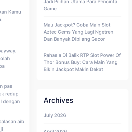
Jadi Pilihan Utama Para Pencinta
Game
skan Kamu
a.
Mau Jackpot? Coba Main Slot
Aztec Gems Yang Lagi Ngetren
Dan Banyak Dibilang Gacor
 payway.
Rahasia Di Balik RTP Slot Power Of
-olah
Thor Bonus Buy: Cara Main Yang
upa
Bikin Jackpot Makin Dekat
en pas
ak redup
Archives
il dengan
July 2026
balasan aib
ji
April 2026