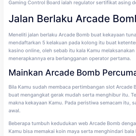
Gaming Control Board ialah regulator sertifikat asing 
Jalan Berlaku Arcade Bo
Meneliti jalan berlaku Arcade Bomb buat kekayaan t
mendaftarkan 5 kelakuan pada kolong itu buat ketent
kasino online, oleh sebab itu kala Kamu melaksanaka
menerapkannya era berlangganan operator pertama.
Mainkan Arcade Bomb Percum
Bila Kamu sudah membaca pertimbangan slot Arcade B
buat mengangkat gerak mudah serta menghibur itu. Tet
makna kekayaan Kamu. Pada peristiwa semacam itu, s
awal.
Beberapa tumbuh kedudukan web Arcade Bomb dengan
Kamu bisa memakai koin maya serta menghindari bala