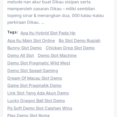
metode nan akur buat Dikau sisipan serta
memperoleh sasaran Dikau – miliki sembilan
topeng sinar & menangkan dua, 000 kalau-kalau
perkiraan Dikau. …
Tags:
Apa Itu Hybrid Slot Pada Hp
Apa Itu Main Slot Online
Bo Slot Demo Rupiah
Bunny Slot Demo
Chicken Drop Slot Demo
Demo All Slot
Demo Slot Machine
Demo Slot Pragmatic Wild West
Demo Slot Speed Gaming
Dream Of Macau Slot Demo
Game Slot Pragmatik Demo
Link Slot Yang Ada Akun Demo
Lucky Dragon Ball Slot Demo
Pg Soft Demo Slot Caishen Wins
Play Demo Slot Roma