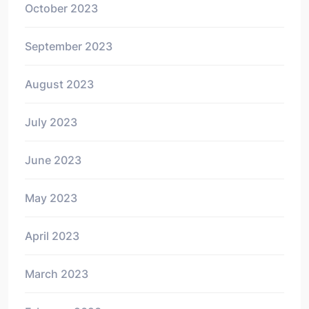
October 2023
September 2023
August 2023
July 2023
June 2023
May 2023
April 2023
March 2023