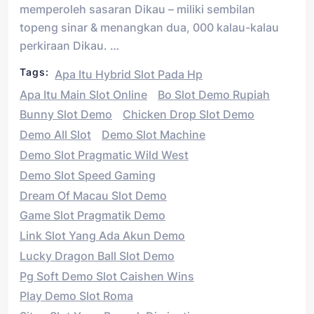
memperoleh sasaran Dikau – miliki sembilan
topeng sinar & menangkan dua, 000 kalau-kalau
perkiraan Dikau. …
Tags:
Apa Itu Hybrid Slot Pada Hp
Apa Itu Main Slot Online
Bo Slot Demo Rupiah
Bunny Slot Demo
Chicken Drop Slot Demo
Demo All Slot
Demo Slot Machine
Demo Slot Pragmatic Wild West
Demo Slot Speed Gaming
Dream Of Macau Slot Demo
Game Slot Pragmatik Demo
Link Slot Yang Ada Akun Demo
Lucky Dragon Ball Slot Demo
Pg Soft Demo Slot Caishen Wins
Play Demo Slot Roma