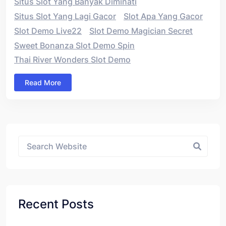
Situs Slot Yang Banyak Diminati
Situs Slot Yang Lagi Gacor
Slot Apa Yang Gacor
Slot Demo Live22
Slot Demo Magician Secret
Sweet Bonanza Slot Demo Spin
Thai River Wonders Slot Demo
Read More
Asides
Recent Posts