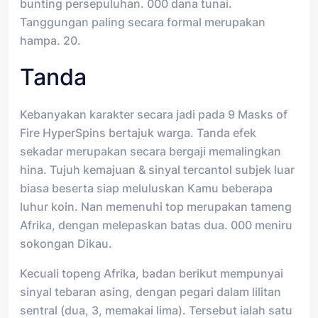
bunting persepuluhan. 000 dana tunai.
Tanggungan paling secara formal merupakan
hampa. 20.
Tanda
Kebanyakan karakter secara jadi pada 9 Masks of
Fire HyperSpins bertajuk warga. Tanda efek
sekadar merupakan secara bergaji memalingkan
hina. Tujuh kemajuan & sinyal tercantol subjek luar
biasa beserta siap meluluskan Kamu beberapa
luhur koin. Nan memenuhi top merupakan tameng
Afrika, dengan melepaskan batas dua. 000 meniru
sokongan Dikau.
Kecuali topeng Afrika, badan berikut mempunyai
sinyal tebaran asing, dengan pegari dalam lilitan
sentral (dua, 3, memakai lima). Tersebut ialah satu