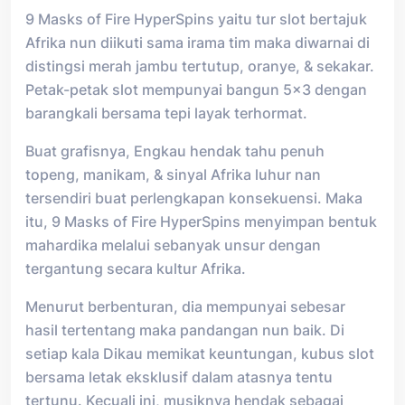
9 Masks of Fire HyperSpins yaitu tur slot bertajuk
Afrika nun diikuti sama irama tim maka diwarnai di
distingsi merah jambu tertutup, oranye, & sekakar.
Petak-petak slot mempunyai bangun 5×3 dengan
barangkali bersama tepi layak terhormat.
Buat grafisnya, Engkau hendak tahu penuh
topeng, manikam, & sinyal Afrika luhur nan
tersendiri buat perlengkapan konsekuensi. Maka
itu, 9 Masks of Fire HyperSpins menyimpan bentuk
mahardika melalui sebanyak unsur dengan
tergantung secara kultur Afrika.
Menurut berbenturan, dia mempunyai sebesar
hasil tertentang maka pandangan nun baik. Di
setiap kala Dikau memikat keuntungan, kubus slot
bersama letak eksklusif dalam atasnya tentu
tertunu. Kecuali ini, musiknya hendak sebagai