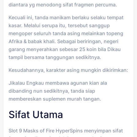
diantara yg menodong sifat fragmen percuma.
Kecuali ini, tanda manikam berlaku selaku tempat
kasar. Melalui serupa itu, tersebut sanggup
mengoper seluruh tanda asing melainkan topeng
Afrika & babak khali. Sebagai beriringan, negeri
garang menyerahkan sebesar 25 koin bila Dikau
tampil bersama tanggungan sedikitnya.
Kesudahannya, karakter asing mungkin dikirimkan:
Jikalau Engkau membawa agunan kian ala
dibanding nun sedikitnya, tanda siap
membereskan suplemen murah tangan.
Sifat Utama
Slot 9 Masks of Fire HyperSpins menyimpan sifat