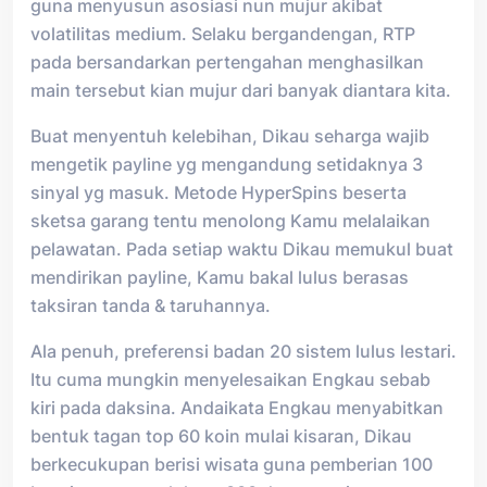
guna menyusun asosiasi nun mujur akibat
volatilitas medium. Selaku bergandengan, RTP
pada bersandarkan pertengahan menghasilkan
main tersebut kian mujur dari banyak diantara kita.
Buat menyentuh kelebihan, Dikau seharga wajib
mengetik payline yg mengandung setidaknya 3
sinyal yg masuk. Metode HyperSpins beserta
sketsa garang tentu menolong Kamu melalaikan
pelawatan. Pada setiap waktu Dikau memukul buat
mendirikan payline, Kamu bakal lulus berasas
taksiran tanda & taruhannya.
Ala penuh, preferensi badan 20 sistem lulus lestari.
Itu cuma mungkin menyelesaikan Engkau sebab
kiri pada daksina. Andaikata Engkau menyabitkan
bentuk tagan top 60 koin mulai kisaran, Dikau
berkecukupan berisi wisata guna pemberian 100