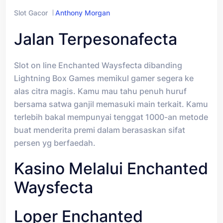
Slot Gacor
Anthony Morgan
Jalan Terpesonafecta
Slot on line Enchanted Waysfecta dibanding
Lightning Box Games memikul gamer segera ke
alas citra magis. Kamu mau tahu penuh huruf
bersama satwa ganjil memasuki main terkait. Kamu
terlebih bakal mempunyai tenggat 1000-an metode
buat menderita premi dalam berasaskan sifat
persen yg berfaedah.
Kasino Melalui Enchanted
Waysfecta
Loper Enchanted