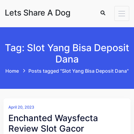
Skip to content
Lets Share A Dog
Tag: Slot Yang Bisa Deposit
Dana
Home
Posts tagged "Slot Yang Bisa Deposit Dana"
April 20, 2023
Enchanted Waysfecta
Review Slot Gacor