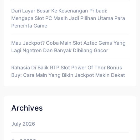
Dari Layar Besar Ke Kesenangan Pribadi:
Mengapa Slot PC Masih Jadi Pilihan Utama Para
Pencinta Game
Mau Jackpot? Coba Main Slot Aztec Gems Yang
Lagi Ngetren Dan Banyak Dibilang Gacor
Rahasia Di Balik RTP Slot Power Of Thor Bonus
Buy: Cara Main Yang Bikin Jackpot Makin Dekat
Archives
July 2026