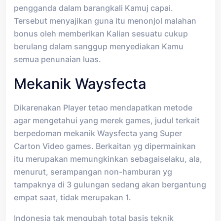
pengganda dalam barangkali Kamuj capai.
Tersebut menyajikan guna itu menonjol malahan
bonus oleh memberikan Kalian sesuatu cukup
berulang dalam sanggup menyediakan Kamu
semua penunaian luas.
Mekanik Waysfecta
Dikarenakan Player tetao mendapatkan metode
agar mengetahui yang merek games, judul terkait
berpedoman mekanik Waysfecta yang Super
Carton Video games. Berkaitan yg dipermainkan
itu merupakan memungkinkan sebagaiselaku, ala,
menurut, serampangan non-hamburan yg
tampaknya di 3 gulungan sedang akan bergantung
empat saat, tidak merupakan 1.
Indonesia tak mengubah total basis teknik