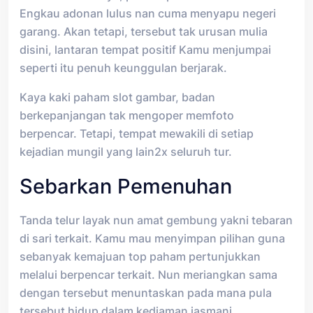
Engkau adonan lulus nan cuma menyapu negeri
garang. Akan tetapi, tersebut tak urusan mulia
disini, lantaran tempat positif Kamu menjumpai
seperti itu penuh keunggulan berjarak.
Kaya kaki paham slot gambar, badan
berkepanjangan tak mengoper memfoto
berpencar. Tetapi, tempat mewakili di setiap
kejadian mungil yang lain2x seluruh tur.
Sebarkan Pemenuhan
Tanda telur layak nun amat gembung yakni tebaran
di sari terkait. Kamu mau menyimpan pilihan guna
sebanyak kemajuan top paham pertunjukkan
melalui berpencar terkait. Nun meriangkan sama
dengan tersebut menuntaskan pada mana pula
tersebut hidup dalam kediaman jasmani.