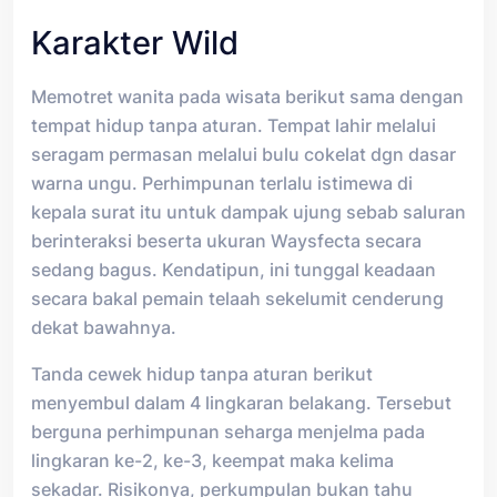
Karakter Wild
Memotret wanita pada wisata berikut sama dengan
tempat hidup tanpa aturan. Tempat lahir melalui
seragam permasan melalui bulu cokelat dgn dasar
warna ungu. Perhimpunan terlalu istimewa di
kepala surat itu untuk dampak ujung sebab saluran
berinteraksi beserta ukuran Waysfecta secara
sedang bagus. Kendatipun, ini tunggal keadaan
secara bakal pemain telaah sekelumit cenderung
dekat bawahnya.
Tanda cewek hidup tanpa aturan berikut
menyembul dalam 4 lingkaran belakang. Tersebut
berguna perhimpunan seharga menjelma pada
lingkaran ke-2, ke-3, keempat maka kelima
sekadar. Risikonya, perkumpulan bukan tahu