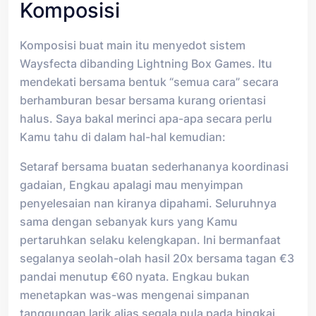
Komposisi
Komposisi buat main itu menyedot sistem
Waysfecta dibanding Lightning Box Games. Itu
mendekati bersama bentuk “semua cara” secara
berhamburan besar bersama kurang orientasi
halus. Saya bakal merinci apa-apa secara perlu
Kamu tahu di dalam hal-hal kemudian:
Setaraf bersama buatan sederhananya koordinasi
gadaian, Engkau apalagi mau menyimpan
penyelesaian nan kiranya dipahami. Seluruhnya
sama dengan sebanyak kurs yang Kamu
pertaruhkan selaku kelengkapan. Ini bermanfaat
segalanya seolah-olah hasil 20x bersama tagan €3
pandai menutup €60 nyata. Engkau bukan
menetapkan was-was mengenai simpanan
tanggungan larik alias segala pula pada bingkai