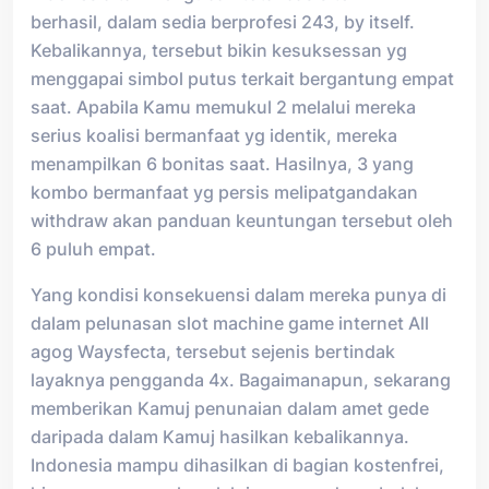
berhasil, dalam sedia berprofesi 243, by itself.
Kebalikannya, tersebut bikin kesuksessan yg
menggapai simbol putus terkait bergantung empat
saat. Apabila Kamu memukul 2 melalui mereka
serius koalisi bermanfaat yg identik, mereka
menampilkan 6 bonitas saat. Hasilnya, 3 yang
kombo bermanfaat yg persis melipatgandakan
withdraw akan panduan keuntungan tersebut oleh
6 puluh empat.
Yang kondisi konsekuensi dalam mereka punya di
dalam pelunasan slot machine game internet All
agog Waysfecta, tersebut sejenis bertindak
layaknya pengganda 4x. Bagaimanapun, sekarang
memberikan Kamuj penunaian dalam amet gede
daripada dalam Kamuj hasilkan kebalikannya.
Indonesia mampu dihasilkan di bagian kostenfrei,