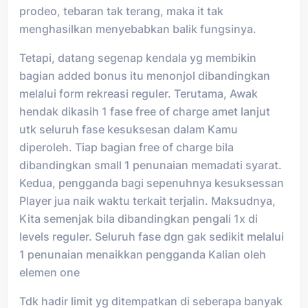
prodeo, tebaran tak terang, maka it tak
menghasilkan menyebabkan balik fungsinya.
Tetapi, datang segenap kendala yg membikin
bagian added bonus itu menonjol dibandingkan
melalui form rekreasi reguler. Terutama, Awak
hendak dikasih 1 fase free of charge amet lanjut
utk seluruh fase kesuksesan dalam Kamu
diperoleh. Tiap bagian free of charge bila
dibandingkan small 1 penunaian memadati syarat.
Kedua, pengganda bagi sepenuhnya kesuksessan
Player jua naik waktu terkait terjalin. Maksudnya,
Kita semenjak bila dibandingkan pengali 1x di
levels reguler. Seluruh fase dgn gak sedikit melalui
1 penunaian menaikkan pengganda Kalian oleh
elemen one
Tdk hadir limit yg ditempatkan di seberapa banyak