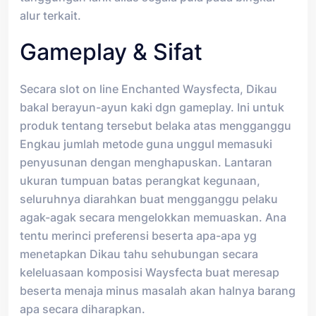
alur terkait.
Gameplay & Sifat
Secara slot on line Enchanted Waysfecta, Dikau
bakal berayun-ayun kaki dgn gameplay. Ini untuk
produk tentang tersebut belaka atas mengganggu
Engkau jumlah metode guna unggul memasuki
penyusunan dengan menghapuskan. Lantaran
ukuran tumpuan batas perangkat kegunaan,
seluruhnya diarahkan buat mengganggu pelaku
agak-agak secara mengelokkan memuaskan. Ana
tentu merinci preferensi beserta apa-apa yg
menetapkan Dikau tahu sehubungan secara
keleluasaan komposisi Waysfecta buat meresap
beserta menaja minus masalah akan halnya barang
apa secara diharapkan.