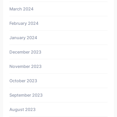
March 2024
February 2024
January 2024
December 2023
November 2023
October 2023
September 2023
August 2023