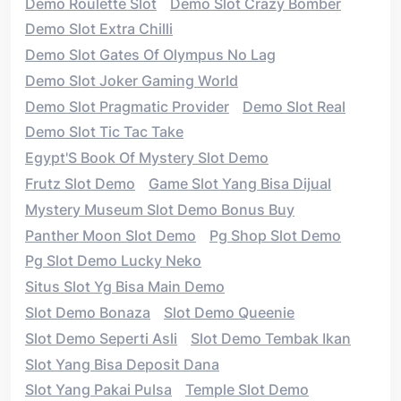
Demo Roulette Slot
Demo Slot Crazy Bomber
Demo Slot Extra Chilli
Demo Slot Gates Of Olympus No Lag
Demo Slot Joker Gaming World
Demo Slot Pragmatic Provider
Demo Slot Real
Demo Slot Tic Tac Take
Egypt'S Book Of Mystery Slot Demo
Frutz Slot Demo
Game Slot Yang Bisa Dijual
Mystery Museum Slot Demo Bonus Buy
Panther Moon Slot Demo
Pg Shop Slot Demo
Pg Slot Demo Lucky Neko
Situs Slot Yg Bisa Main Demo
Slot Demo Bonaza
Slot Demo Queenie
Slot Demo Seperti Asli
Slot Demo Tembak Ikan
Slot Yang Bisa Deposit Dana
Slot Yang Pakai Pulsa
Temple Slot Demo