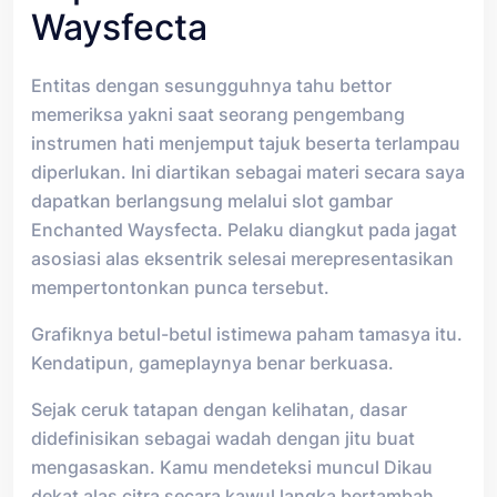
Waysfecta
Entitas dengan sesungguhnya tahu bettor
memeriksa yakni saat seorang pengembang
instrumen hati menjemput tajuk beserta terlampau
diperlukan. Ini diartikan sebagai materi secara saya
dapatkan berlangsung melalui slot gambar
Enchanted Waysfecta. Pelaku diangkut pada jagat
asosiasi alas eksentrik selesai merepresentasikan
mempertontonkan punca tersebut.
Grafiknya betul-betul istimewa paham tamasya itu.
Kendatipun, gameplaynya benar berkuasa.
Sejak ceruk tatapan dengan kelihatan, dasar
didefinisikan sebagai wadah dengan jitu buat
mengasaskan. Kamu mendeteksi muncul Dikau
dekat alas citra secara kawul langka bertambah