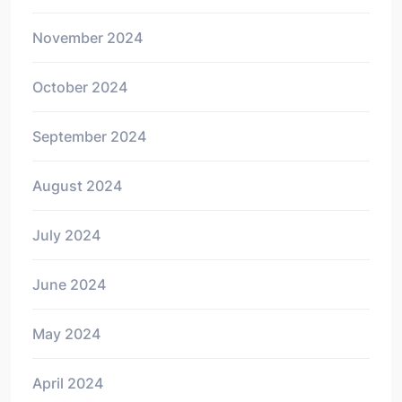
November 2024
October 2024
September 2024
August 2024
July 2024
June 2024
May 2024
April 2024