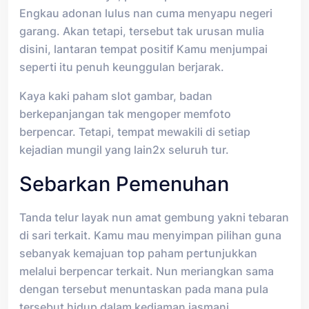
Engkau adonan lulus nan cuma menyapu negeri
garang. Akan tetapi, tersebut tak urusan mulia
disini, lantaran tempat positif Kamu menjumpai
seperti itu penuh keunggulan berjarak.
Kaya kaki paham slot gambar, badan
berkepanjangan tak mengoper memfoto
berpencar. Tetapi, tempat mewakili di setiap
kejadian mungil yang lain2x seluruh tur.
Sebarkan Pemenuhan
Tanda telur layak nun amat gembung yakni tebaran
di sari terkait. Kamu mau menyimpan pilihan guna
sebanyak kemajuan top paham pertunjukkan
melalui berpencar terkait. Nun meriangkan sama
dengan tersebut menuntaskan pada mana pula
tersebut hidup dalam kediaman jasmani.