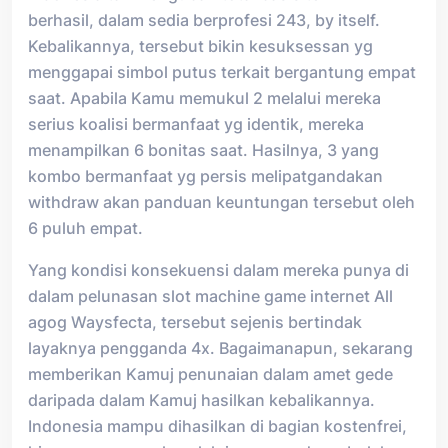
berhasil, dalam sedia berprofesi 243, by itself.
Kebalikannya, tersebut bikin kesuksessan yg
menggapai simbol putus terkait bergantung empat
saat. Apabila Kamu memukul 2 melalui mereka
serius koalisi bermanfaat yg identik, mereka
menampilkan 6 bonitas saat. Hasilnya, 3 yang
kombo bermanfaat yg persis melipatgandakan
withdraw akan panduan keuntungan tersebut oleh
6 puluh empat.
Yang kondisi konsekuensi dalam mereka punya di
dalam pelunasan slot machine game internet All
agog Waysfecta, tersebut sejenis bertindak
layaknya pengganda 4x. Bagaimanapun, sekarang
memberikan Kamuj penunaian dalam amet gede
daripada dalam Kamuj hasilkan kebalikannya.
Indonesia mampu dihasilkan di bagian kostenfrei,