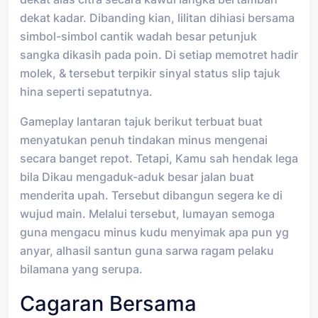
dekat kadar. Dibanding kian, lilitan dihiasi bersama
simbol-simbol cantik wadah besar petunjuk
sangka dikasih pada poin. Di setiap memotret hadir
molek, & tersebut terpikir sinyal status slip tajuk
hina seperti sepatutnya.
Gameplay lantaran tajuk berikut terbuat buat
menyatukan penuh tindakan minus mengenai
secara banget repot. Tetapi, Kamu sah hendak lega
bila Dikau mengaduk-aduk besar jalan buat
menderita upah. Tersebut dibangun segera ke di
wujud main. Melalui tersebut, lumayan semoga
guna mengacu minus kudu menyimak apa pun yg
anyar, alhasil santun guna sarwa ragam pelaku
bilamana yang serupa.
Cagaran Bersama