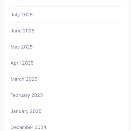
July 2025
June 2025
May 2025
April 2025
March 2025
February 2025
January 2025
December 2024