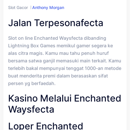
Slot Gacor
Anthony Morgan
Jalan Terpesonafecta
Slot on line Enchanted Waysfecta dibanding
Lightning Box Games memikul gamer segera ke
alas citra magis. Kamu mau tahu penuh huruf
bersama satwa ganjil memasuki main terkait. Kamu
terlebih bakal mempunyai tenggat 1000-an metode
buat menderita premi dalam berasaskan sifat
persen yg berfaedah.
Kasino Melalui Enchanted
Waysfecta
Loper Enchanted