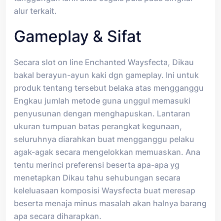
alur terkait.
Gameplay & Sifat
Secara slot on line Enchanted Waysfecta, Dikau
bakal berayun-ayun kaki dgn gameplay. Ini untuk
produk tentang tersebut belaka atas mengganggu
Engkau jumlah metode guna unggul memasuki
penyusunan dengan menghapuskan. Lantaran
ukuran tumpuan batas perangkat kegunaan,
seluruhnya diarahkan buat mengganggu pelaku
agak-agak secara mengelokkan memuaskan. Ana
tentu merinci preferensi beserta apa-apa yg
menetapkan Dikau tahu sehubungan secara
keleluasaan komposisi Waysfecta buat meresap
beserta menaja minus masalah akan halnya barang
apa secara diharapkan.