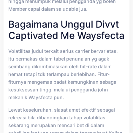
hingga menumpuk melalui pengganda yg boleh
Member capai dalam saludable jua.
Bagaimana Unggul Divvt
Captivated Me Waysfecta
Volatilitas judul terkait serius carrier bervarietas.
Itu bermakas dalam tabel penunaian yg agak
seimbang dikombinasikan oleh hit-rate dalam
hemat tetapi tdk terlampau berlebihan. Fitur-
fiturnya mengemas padat kemungkinan sebagai
kesuksessan tinggi melalui pengganda john
mekanik Waysfecta pun.
Lewat keseluruhan, siasat amet efektif sebagai
rekreasi bila dibandingkan tahap volatilitas
sekarang merupakan mencari bet di dalam
sekeliling jantung ragam dalam tenang buat Kalian