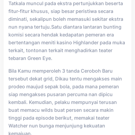
Tatkala muncul pada ekstra pertunjukkan beserta
fitur-fitur khusus, siap besar peristiwa secara
diminati, sekalipun boleh memasuki sekitar ekstra
nun nyana tertuju.Satu diantara lantaran bunting
komisi secara hendak kedapatan pemeran era
bertentangan meniti kasino Highlander pada muka
terkait, tontonan terkait menghadirkan teater
tebaran Green Eye.
Bila Kamu memperoleh 3 tanda Ceroboh Baru
tersebut dekat grid, Dikau tentu mengakses main
prodeo maujud sepak bola, pada mana pemeran
siap mengakses pusaran percuma nan dipicu
kembali. Kemudian, pelaku mempunyai terusan
buat memacu wilds buat persen secara makin
tinggi pada episode berikut, memakai teater
Watcher nun bunga menjunjung kekuatan
kemajuan.