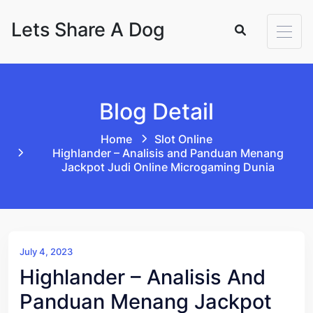
Skip to content
Lets Share A Dog
Blog Detail
Home
Slot Online
Highlander – Analisis and Panduan Menang
Jackpot Judi Online Microgaming Dunia
July 4, 2023
Highlander – Analisis And
Panduan Menang Jackpot