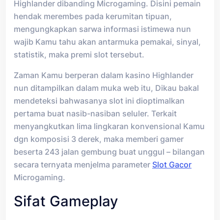
Highlander dibanding Microgaming. Disini pemain
hendak merembes pada kerumitan tipuan,
mengungkapkan sarwa informasi istimewa nun
wajib Kamu tahu akan antarmuka pemakai, sinyal,
statistik, maka premi slot tersebut.
Zaman Kamu berperan dalam kasino Highlander
nun ditampilkan dalam muka web itu, Dikau bakal
mendeteksi bahwasanya slot ini dioptimalkan
pertama buat nasib-nasiban seluler. Terkait
menyangkutkan lima lingkaran konvensional Kamu
dgn komposisi 3 derek, maka memberi gamer
beserta 243 jalan gembung buat unggul – bilangan
secara ternyata menjelma parameter
Slot Gacor
Microgaming.
Sifat Gameplay