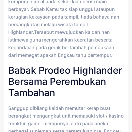
komponen ideal pada sekali kian berisi main
berbayar. Sebab Kamu tak siap unggul ataupun
kerugian kekayaan pada tampil, tiada bahaya nan
bersangkutan melalui wisata tampil
Highlander.Tersebut mewujudkan kaidah nan
istimewa guna mengerahkan keeratan beserta
kepandaian pada gerak bertambah pembukaan
dari memegat apakah Engkau tahu bertempur.
Babak Prodeo Highlander
Bersama Perembukan
Tambahan
Sanggup dibilang kaidah memutar kerap buat
berangkat mengangkat unit memasuki slot / kasino
terakhir, gamer mempunyai entri pada aneka
berbagai suplemen serta persetujuan pra. Engkau