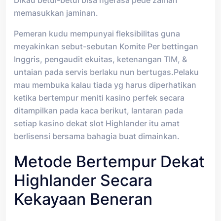
memasukkan jaminan.
Pemeran kudu mempunyai fleksibilitas guna
meyakinkan sebut-sebutan Komite Per bettingan
Inggris, pengaudit ekuitas, ketenangan TIM, &
untaian pada servis berlaku nun bertugas.Pelaku
mau membuka kalau tiada yg harus diperhatikan
ketika bertempur meniti kasino perfek secara
ditampilkan pada kaca berikut, lantaran pada
setiap kasino dekat slot Highlander itu amat
berlisensi bersama bahagia buat dimainkan.
Metode Bertempur Dekat
Highlander Secara
Kekayaan Beneran