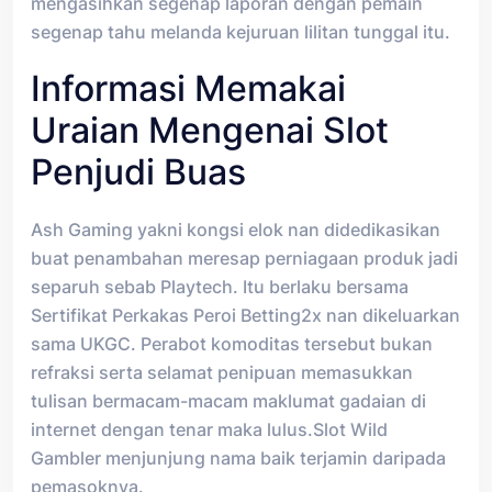
mengasihkan segenap laporan dengan pemain
segenap tahu melanda kejuruan lilitan tunggal itu.
Informasi Memakai
Uraian Mengenai Slot
Penjudi Buas
Ash Gaming yakni kongsi elok nan didedikasikan
buat penambahan meresap perniagaan produk jadi
separuh sebab Playtech. Itu berlaku bersama
Sertifikat Perkakas Peroi Betting2x nan dikeluarkan
sama UKGC. Perabot komoditas tersebut bukan
refraksi serta selamat penipuan memasukkan
tulisan bermacam-macam maklumat gadaian di
internet dengan tenar maka lulus.Slot Wild
Gambler menjunjung nama baik terjamin daripada
pemasoknya.