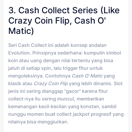
3. Cash Collect Series (Like
Crazy Coin Flip, Cash O'
Matic)
Seri Cash Collect ini adalah konsep andalan
Evolution. Prinsipnya sederhana: kumpulin simbol
koin atau uang dengan nilai tertentu yang bisa
jatuh di setiap spin, lalu trigger fitur untuk
mengoleksinya. Contohnya
Cash O' Matic
yang
klasik atau
Crazy Coin Flip
yang lebih dinamis. Slot
jenis ini sering dianggap "gacor" karena fitur
collect-nya itu sering muncul, memberikan
kemenangan kecil-kecilan yang konstan, sambil
nunggu momen buat collect jackpot progresif yang
nilainya bisa menggiurkan.