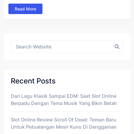
Read More
Asides
Recent Posts
Dari Lagu Klasik Sampai EDM: Saat Slot Online
Berpadu Dengan Tema Musik Yang Bikin Betah
Slot Online Review Scroll Of Dead: Teman Baru
Untuk Petualangan Mesir Kuno Di Genggaman