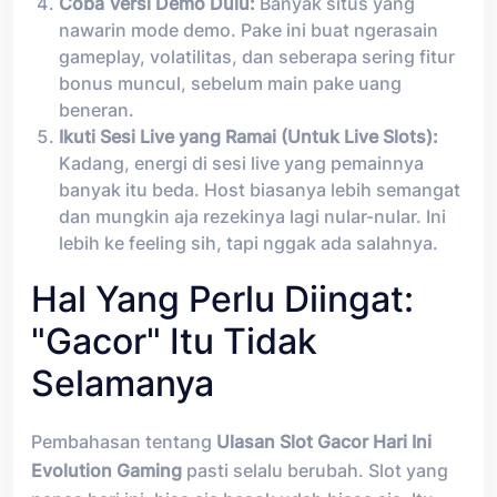
Coba Versi Demo Dulu:
Banyak situs yang
nawarin mode demo. Pake ini buat ngerasain
gameplay, volatilitas, dan seberapa sering fitur
bonus muncul, sebelum main pake uang
beneran.
Ikuti Sesi Live yang Ramai (Untuk Live Slots):
Kadang, energi di sesi live yang pemainnya
banyak itu beda. Host biasanya lebih semangat
dan mungkin aja rezekinya lagi nular-nular. Ini
lebih ke feeling sih, tapi nggak ada salahnya.
Hal Yang Perlu Diingat:
"Gacor" Itu Tidak
Selamanya
Pembahasan tentang
Ulasan Slot Gacor Hari Ini
Evolution Gaming
pasti selalu berubah. Slot yang