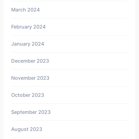
March 2024
February 2024
January 2024
December 2023
November 2023
October 2023
September 2023
August 2023