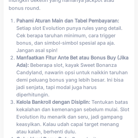
bonus round.
Pahami Aturan Main dan Tabel Pembayaran:
Setiap slot Evolution punya rules yang detail.
Cek berapa taruhan minimum, cara trigger
bonus, dan simbol-simbol spesial apa aja.
Jangan asal spin!
Manfaatkan Fitur Ante Bet atau Bonus Buy (Jika
Ada):
Beberapa slot, kayak Sweet Bonanza
Candyland, nawarin opsi untuk naikkin taruhan
demi peluang bonus yang lebih besar. Ini bisa
jadi senjata, tapi modal juga harus
diperhitungin.
Kelola Bankroll dengan Disiplin:
Tentukan batas
kekalahan dan kemenangan sebelum mulai. Slot
Evolution itu menarik dan seru, jadi gampang
keasyikan. Kalau udah capai target menang
atau kalah, berhenti dulu.