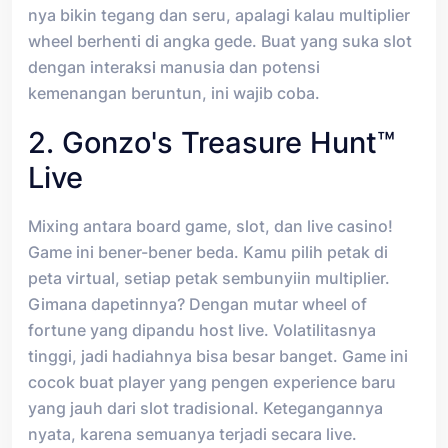
nya bikin tegang dan seru, apalagi kalau multiplier
wheel berhenti di angka gede. Buat yang suka slot
dengan interaksi manusia dan potensi
kemenangan beruntun, ini wajib coba.
2. Gonzo's Treasure Hunt™
Live
Mixing antara board game, slot, dan live casino!
Game ini bener-bener beda. Kamu pilih petak di
peta virtual, setiap petak sembunyiin multiplier.
Gimana dapetinnya? Dengan mutar wheel of
fortune yang dipandu host live. Volatilitasnya
tinggi, jadi hadiahnya bisa besar banget. Game ini
cocok buat player yang pengen experience baru
yang jauh dari slot tradisional. Ketegangannya
nyata, karena semuanya terjadi secara live.