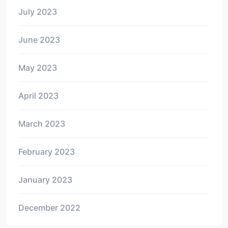
July 2023
June 2023
May 2023
April 2023
March 2023
February 2023
January 2023
December 2022