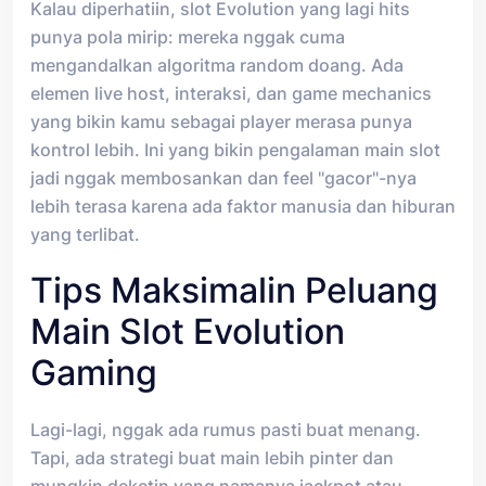
Kalau diperhatiin, slot Evolution yang lagi hits
punya pola mirip: mereka nggak cuma
mengandalkan algoritma random doang. Ada
elemen live host, interaksi, dan game mechanics
yang bikin kamu sebagai player merasa punya
kontrol lebih. Ini yang bikin pengalaman main slot
jadi nggak membosankan dan feel "gacor"-nya
lebih terasa karena ada faktor manusia dan hiburan
yang terlibat.
Tips Maksimalin Peluang
Main Slot Evolution
Gaming
Lagi-lagi, nggak ada rumus pasti buat menang.
Tapi, ada strategi buat main lebih pinter dan
mungkin deketin yang namanya jackpot atau