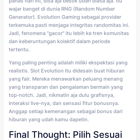
panas hari ini, bisa aja besok udah biasa aja. Itu
wajar banget di dunia RNG (Random Number
Generator). Evolution Gaming sebagai provider
terkemuka pasti menjaga integritas randomitas ini.
Jadi, fenomena "gacor" itu lebih ke tren komunitas
dan keberuntungan kolektif dalam periode
tertentu.
Yang paling penting adalah miliki ekspektasi yang
realistis. Slot Evolution itu didesain buat hiburan
yang fair. Mereka menawarkan peluang menang
yang transparan dan pengalaman bermain yang
top-notch. Jadi, nikmatin aja dulu grafisnya,
interaksi live-nya, dan sensasi fitur bonusnya.
Anggap setiap kemenangan sebagai bonus dari
hiburan yang udah kamu dapetin.
Final Thought: Pilih Sesuai