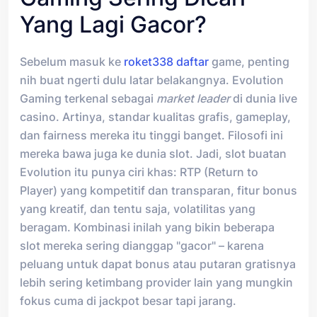
Yang Lagi Gacor?
Sebelum masuk ke
roket338 daftar
game, penting
nih buat ngerti dulu latar belakangnya. Evolution
Gaming terkenal sebagai
market leader
di dunia live
casino. Artinya, standar kualitas grafis, gameplay,
dan fairness mereka itu tinggi banget. Filosofi ini
mereka bawa juga ke dunia slot. Jadi, slot buatan
Evolution itu punya ciri khas: RTP (Return to
Player) yang kompetitif dan transparan, fitur bonus
yang kreatif, dan tentu saja, volatilitas yang
beragam. Kombinasi inilah yang bikin beberapa
slot mereka sering dianggap "gacor" – karena
peluang untuk dapat bonus atau putaran gratisnya
lebih sering ketimbang provider lain yang mungkin
fokus cuma di jackpot besar tapi jarang.