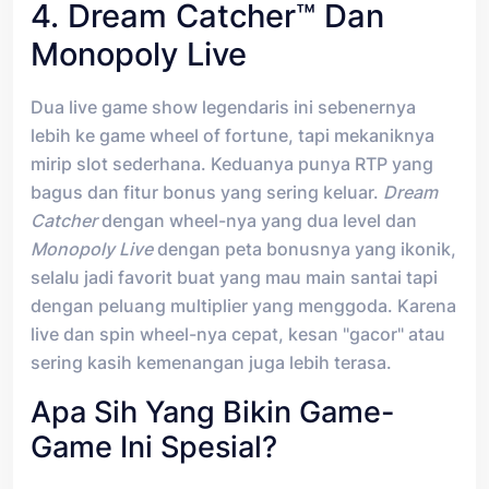
4. Dream Catcher™ Dan
Monopoly Live
Dua live game show legendaris ini sebenernya
lebih ke game wheel of fortune, tapi mekaniknya
mirip slot sederhana. Keduanya punya RTP yang
bagus dan fitur bonus yang sering keluar.
Dream
Catcher
dengan wheel-nya yang dua level dan
Monopoly Live
dengan peta bonusnya yang ikonik,
selalu jadi favorit buat yang mau main santai tapi
dengan peluang multiplier yang menggoda. Karena
live dan spin wheel-nya cepat, kesan "gacor" atau
sering kasih kemenangan juga lebih terasa.
Apa Sih Yang Bikin Game-
Game Ini Spesial?