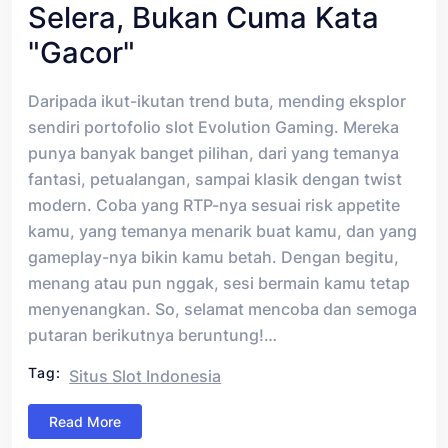
Selera, Bukan Cuma Kata
"Gacor"
Daripada ikut-ikutan trend buta, mending eksplor
sendiri portofolio slot Evolution Gaming. Mereka
punya banyak banget pilihan, dari yang temanya
fantasi, petualangan, sampai klasik dengan twist
modern. Coba yang RTP-nya sesuai risk appetite
kamu, yang temanya menarik buat kamu, dan yang
gameplay-nya bikin kamu betah. Dengan begitu,
menang atau pun nggak, sesi bermain kamu tetap
menyenangkan. So, selamat mencoba dan semoga
putaran berikutnya beruntung!…
Tag:
Situs Slot Indonesia
Read More