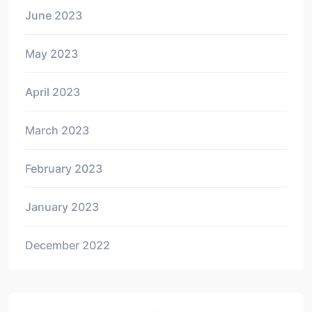
June 2023
May 2023
April 2023
March 2023
February 2023
January 2023
December 2022