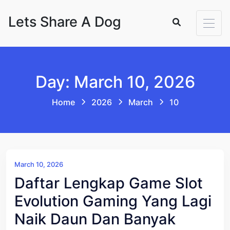
Skip to content
Lets Share A Dog
Day: March 10, 2026
Home
2026
March
10
March 10, 2026
Daftar Lengkap Game Slot
Evolution Gaming Yang Lagi
Naik Daun Dan Banyak