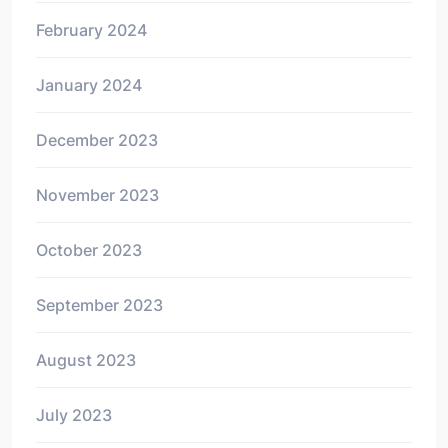
February 2024
January 2024
December 2023
November 2023
October 2023
September 2023
August 2023
July 2023