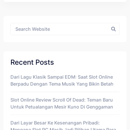
Asides
Recent Posts
Dari Lagu Klasik Sampai EDM: Saat Slot Online
Berpadu Dengan Tema Musik Yang Bikin Betah
Slot Online Review Scroll Of Dead: Teman Baru
Untuk Petualangan Mesir Kuno Di Genggaman
Dari Layar Besar Ke Kesenangan Pribadi:
Mengapa Slot PC Masih Jadi Pilihan Utama Para