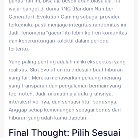
panas hari ini, bisa aja besok udah biasa aja. Itu
wajar banget di dunia RNG (Random Number
Generator). Evolution Gaming sebagai provider
terkemuka pasti menjaga integritas randomitas ini.
Jadi, fenomena "gacor" itu lebih ke tren komunitas
dan keberuntungan kolektif dalam periode
tertentu.
Yang paling penting adalah miliki ekspektasi yang
realistis. Slot Evolution itu didesain buat hiburan
yang fair. Mereka menawarkan peluang menang
yang transparan dan pengalaman bermain yang
top-notch. Jadi, nikmatin aja dulu grafisnya,
interaksi live-nya, dan sensasi fitur bonusnya.
Anggap setiap kemenangan sebagai bonus dari
hiburan yang udah kamu dapetin.
Final Thought: Pilih Sesuai