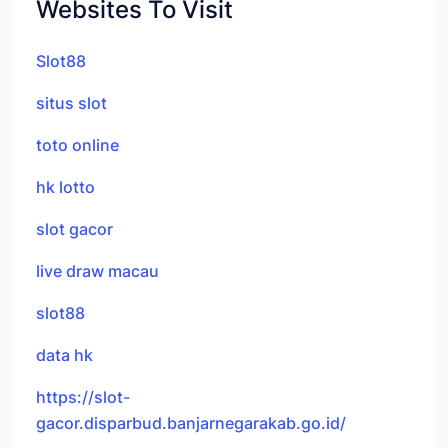
Websites To Visit
Slot88
situs slot
toto online
hk lotto
slot gacor
live draw macau
slot88
data hk
https://slot-
gacor.disparbud.banjarnegarakab.go.id/