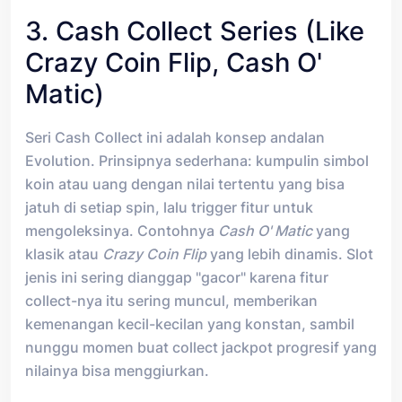
3. Cash Collect Series (Like
Crazy Coin Flip, Cash O'
Matic)
Seri Cash Collect ini adalah konsep andalan
Evolution. Prinsipnya sederhana: kumpulin simbol
koin atau uang dengan nilai tertentu yang bisa
jatuh di setiap spin, lalu trigger fitur untuk
mengoleksinya. Contohnya
Cash O' Matic
yang
klasik atau
Crazy Coin Flip
yang lebih dinamis. Slot
jenis ini sering dianggap "gacor" karena fitur
collect-nya itu sering muncul, memberikan
kemenangan kecil-kecilan yang konstan, sambil
nunggu momen buat collect jackpot progresif yang
nilainya bisa menggiurkan.