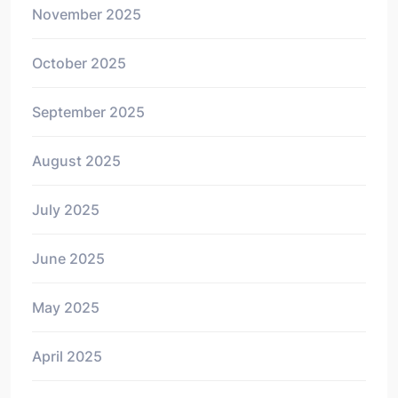
November 2025
October 2025
September 2025
August 2025
July 2025
June 2025
May 2025
April 2025