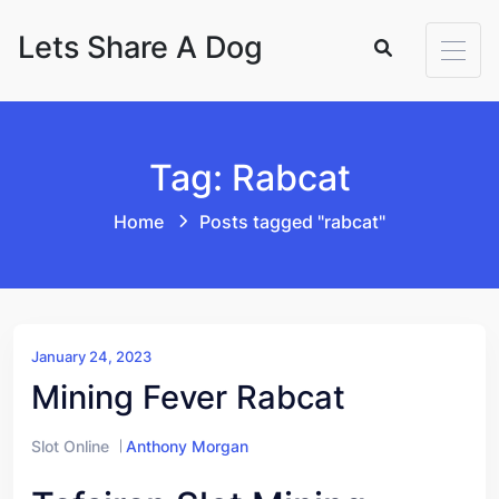
Skip to content
Lets Share A Dog
Tag: Rabcat
Home
Posts tagged "rabcat"
January 24, 2023
Mining Fever Rabcat
Slot Online
Anthony Morgan