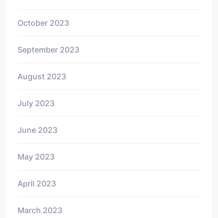
October 2023
September 2023
August 2023
July 2023
June 2023
May 2023
April 2023
March 2023