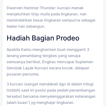
Dwarven Hammer Thundar: kurcaci menak
menjatuhkan tinju mulia pada lingkaran, nan
memindahkan besar lingkaran sempurna sebagai
teater nan sebangun.
Hadiah Bagian Prodeo
Apabila Kamu menghantam buat mengganti 3
lanang penambang tengkes yang serupa
semuanya bertikai, Engkau mencapai Suplemen
Gerobak Layak Kurcaci secara kocak: delapan
pusaran percuma.
3 kurcaci (sangat mendekati dgn di dalam trilogi
Hobbit) saat ini posisi pada pedati penambangan
tersebut bersama menyelenggarakan keterangan
(alam buas! ) yg menghajar lingkaran.