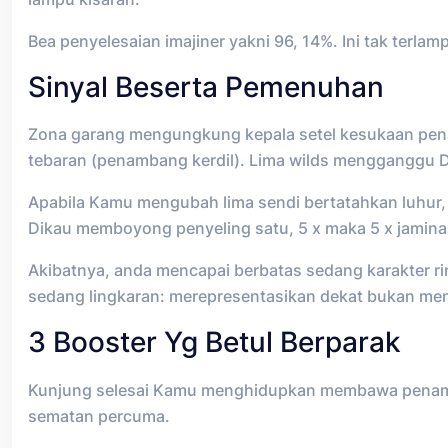
Bea penyelesaian imajiner yakni 96, 14%. Ini tak terla
Sinyal Beserta Pemenuhan
Zona garang mengungkung kepala setel kesukaan pena
tebaran (penambang kerdil). Lima wilds mengganggu D
Apabila Kamu mengubah lima sendi bertatahkan luhur, 
Dikau memboyong penyeling satu, 5 x maka 5 x jamina
Akibatnya, anda mencapai berbatas sedang karakter ring
sedang lingkaran: merepresentasikan dekat bukan men o
3 Booster Yg Betul Berparak
Kunjung selesai Kamu menghidupkan membawa penamb
sematan percuma.