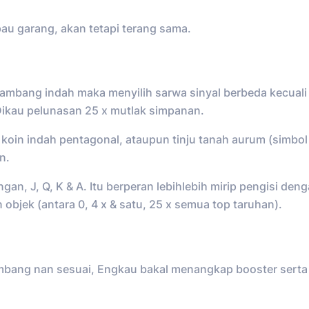
mpau garang, akan tetapi terang sama.
mbang indah maka menyilih sarwa sinyal berbeda kecuali
ikau pelunasan 25 x mutlak simpanan.
koin indah pentagonal, ataupun tinju tanah aurum (simbol
n.
an, J, Q, K & A. Itu berperan lebihlebih mirip pengisi de
bjek (antara 0, 4 x & satu, 25 x semua top taruhan).
ang nan sesuai, Engkau bakal menangkap booster serta