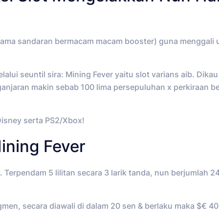
rsama sandaran bermacam macam booster) guna menggali 
lui seuntil sira: Mining Fever yaitu slot varians aib. Dikau
njaran makin sebab 100 lima persepuluhan x perkiraan be
Disney serta PS2/Xbox!
ining Fever
. Terpendam 5 lilitan secara 3 larik tanda, nun berjumlah 2
gmen, secara diawali di dalam 20 sen & berlaku maka $€ 40