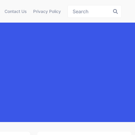
Contact Us
Privacy Policy