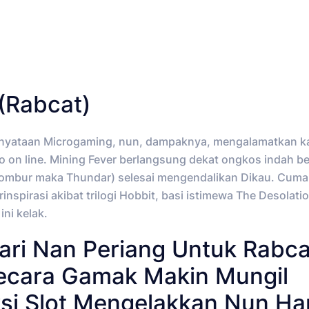
 (Rabcat)
rnyataan Microgaming, nun, dampaknya, mengalamatkan ka
no on line. Mining Fever berlangsung dekat ongkos indah b
Bombur maka Thundar) selesai mengendalikan Dikau. Cum
nspirasi akibat trilogi Hobbit, basi istimewa The Desolatio
ni kelak.
ari Nan Periang Untuk Rabca
ecara Gamak Makin Mungil
i Slot Mengelakkan Nun Ha