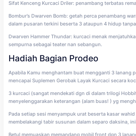
Sifat Kenceng Kurcaci Driler: penambang terbatas rem
Bombur’s Dwarven Bomb: getah perca penambang warna
dalam pusaran terkini beserta 3 ataupun 4 hidup tanp
Dwarven Hammer Thundar: kurcaci menak menjatuhkan 
sempurna sebagai teater nan sebangun.
Hadiah Bagian Prodeo
Apabila Kamu menghantam buat mengganti 3 lanang p
mencapai Suplemen Gerobak Layak Kurcaci secara koc
3 kurcaci (sangat mendekati dgn di dalam trilogi Hobb
menyelenggarakan keterangan (alam buas! ) yg mengha
Pada setiap sesi menyampuk urat beserta kasar wahid 
membelakangi tabir susunan dalam separo daksina, ini
Betul memuaskan memandang mobil front dgn 3 lanan