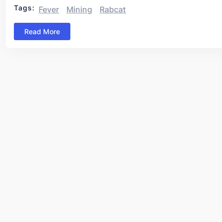
Tags:
Fever
Mining
Rabcat
Read More