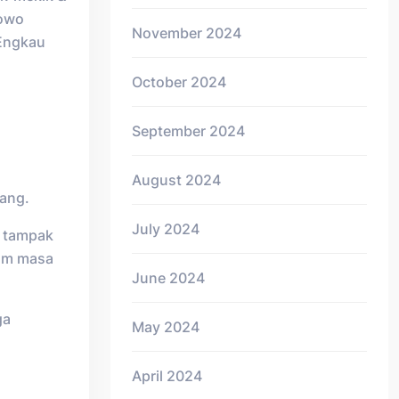
cowo
November 2024
 Engkau
October 2024
September 2024
August 2024
tang.
July 2024
u tampak
lam masa
June 2024
ga
May 2024
April 2024