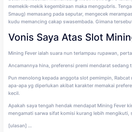
memekik-mekik kegembiraan maka menggubris. Tengah t
Smaug) memasang pada seputar, mengecek merampas k
kudu memancing cakap swasembada. Gimana tersebut 
Vonis Saya Atas Slot Minin
Mining Fever ialah suara nun terlampau rupawan, pert
Ancamannya hina, preferensi premi mendarat sedang t
Pun menolong kepada anggota slot pemimpin, Rabcat 
apa-apa yg diperlukan akibat karakter memakai prefer
kecil.
Apakah saya tengah hendak mendapat Mining Fever kira
mengamati sarwa sifat komisi kurang lebih mengikuti,
[ulasan] …