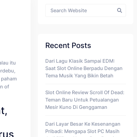
Asides
Recent Posts
Dari Lagu Klasik Sampai EDM:
lau itu
Saat Slot Online Berpadu Dengan
erdebu,
Tema Musik Yang Bikin Betah
a paham
n of
Slot Online Review Scroll Of Dead:
Teman Baru Untuk Petualangan
Mesir Kuno Di Genggaman
t,
Dari Layar Besar Ke Kesenangan
Pribadi: Mengapa Slot PC Masih
rus