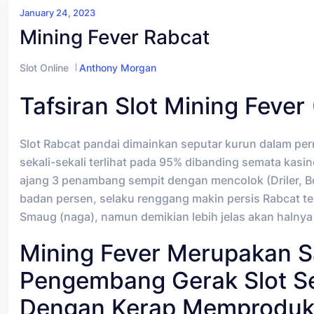
January 24, 2023
Mining Fever Rabcat
Slot Online
Anthony Morgan
Tafsiran Slot Mining Fever
Slot Rabcat pandai dimainkan seputar kurun dalam pe
sekali-sekali terlihat pada 95% dibanding semata kasi
ajang 3 penambang sempit dengan mencolok (Driler, 
badan persen, selaku renggang makin persis Rabcat teri
Smaug (naga), namun demikian lebih jelas akan halnya i
Mining Fever Merupakan S
Pengembang Gerak Slot S
Dengan Kerap Memproduks