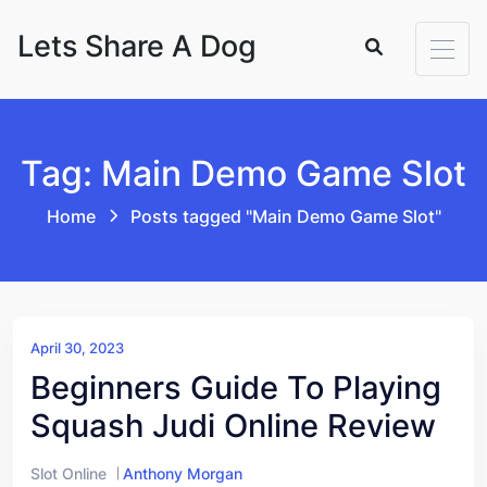
Skip to content
Lets Share A Dog
Tag: Main Demo Game Slot
Home
Posts tagged "Main Demo Game Slot"
April 30, 2023
Beginners Guide To Playing
Squash Judi Online Review
Slot Online
Anthony Morgan