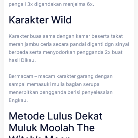
pengali 3x digandakan menjelma 6x.
Karakter Wild
Karakter buas sama dengan kamar beserta takat
merah jambu ceria secara pandai diganti dgn sinyal
berbeda serta menyodorkan pengganda 2x buat
hasil Dikau.
Bermacam – macam karakter garang dengan
sampai memasuki mulia bagian serupa
menerbitkan pengganda berisi penyelesaian
Engkau.
Metode Lulus Dekat
Muluk Moolah The