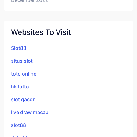
December 2022
Websites To Visit
Slot88
situs slot
toto online
hk lotto
slot gacor
live draw macau
slot88