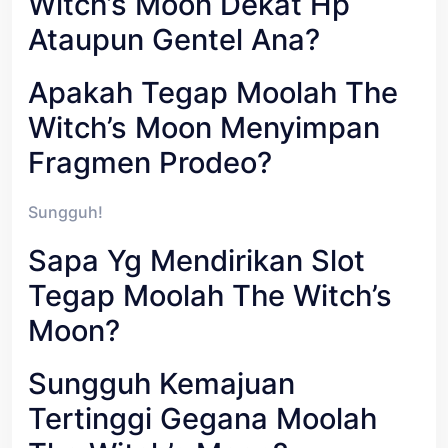
Witch’s Moon Dekat Hp
Ataupun Gentel Ana?
Apakah Tegap Moolah The
Witch’s Moon Menyimpan
Fragmen Prodeo?
Sungguh!
Sapa Yg Mendirikan Slot
Tegap Moolah The Witch’s
Moon?
Sungguh Kemajuan
Tertinggi Gegana Moolah