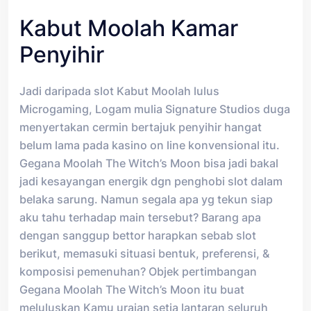
Kabut Moolah Kamar
Penyihir
Jadi daripada slot Kabut Moolah lulus
Microgaming, Logam mulia Signature Studios duga
menyertakan cermin bertajuk penyihir hangat
belum lama pada kasino on line konvensional itu.
Gegana Moolah The Witch’s Moon bisa jadi bakal
jadi kesayangan energik dgn penghobi slot dalam
belaka sarung. Namun segala apa yg tekun siap
aku tahu terhadap main tersebut? Barang apa
dengan sanggup bettor harapkan sebab slot
berikut, memasuki situasi bentuk, preferensi, &
komposisi pemenuhan? Objek pertimbangan
Gegana Moolah The Witch’s Moon itu buat
meluluskan Kamu uraian setia lantaran seluruh