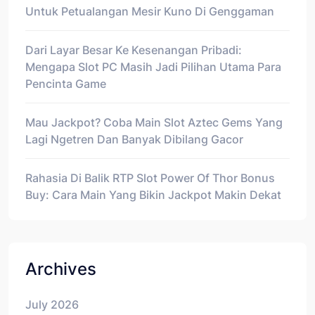
Untuk Petualangan Mesir Kuno Di Genggaman
Dari Layar Besar Ke Kesenangan Pribadi:
Mengapa Slot PC Masih Jadi Pilihan Utama Para
Pencinta Game
Mau Jackpot? Coba Main Slot Aztec Gems Yang
Lagi Ngetren Dan Banyak Dibilang Gacor
Rahasia Di Balik RTP Slot Power Of Thor Bonus
Buy: Cara Main Yang Bikin Jackpot Makin Dekat
Archives
July 2026