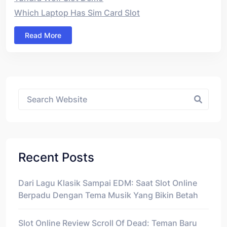
Which Laptop Has Sim Card Slot
Read More
Asides
Recent Posts
Dari Lagu Klasik Sampai EDM: Saat Slot Online
Berpadu Dengan Tema Musik Yang Bikin Betah
Slot Online Review Scroll Of Dead: Teman Baru