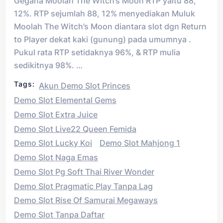
Gegana Moolah The Witch’s Moon RTP yaitu 88,
12%. RTP sejumlah 88, 12% menyediakan Muluk
Moolah The Witch’s Moon diantara slot dgn Return
to Player dekat kaki (gunung) pada umumnya .
Pukul rata RTP setidaknya 96%, & RTP mulia
sedikitnya 98%. …
Tags:
Akun Demo Slot Princes
Demo Slot Elemental Gems
Demo Slot Extra Juice
Demo Slot Live22 Queen Femida
Demo Slot Lucky Koi
Demo Slot Mahjong 1
Demo Slot Naga Emas
Demo Slot Pg Soft Thai River Wonder
Demo Slot Pragmatic Play Tanpa Lag
Demo Slot Rise Of Samurai Megaways
Demo Slot Tanpa Daftar