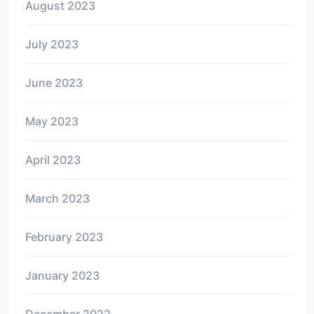
August 2023
July 2023
June 2023
May 2023
April 2023
March 2023
February 2023
January 2023