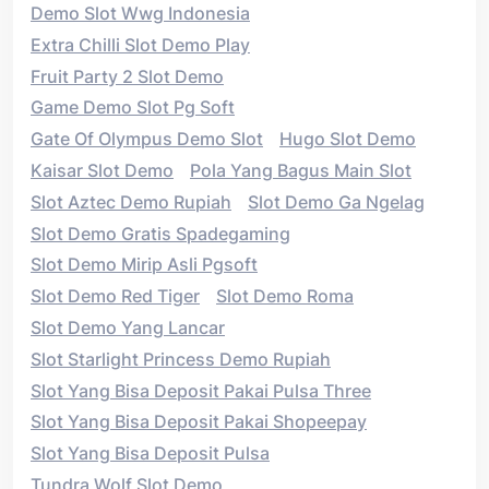
Demo Slot Wwg Indonesia
Extra Chilli Slot Demo Play
Fruit Party 2 Slot Demo
Game Demo Slot Pg Soft
Gate Of Olympus Demo Slot
Hugo Slot Demo
Kaisar Slot Demo
Pola Yang Bagus Main Slot
Slot Aztec Demo Rupiah
Slot Demo Ga Ngelag
Slot Demo Gratis Spadegaming
Slot Demo Mirip Asli Pgsoft
Slot Demo Red Tiger
Slot Demo Roma
Slot Demo Yang Lancar
Slot Starlight Princess Demo Rupiah
Slot Yang Bisa Deposit Pakai Pulsa Three
Slot Yang Bisa Deposit Pakai Shopeepay
Slot Yang Bisa Deposit Pulsa
Tundra Wolf Slot Demo