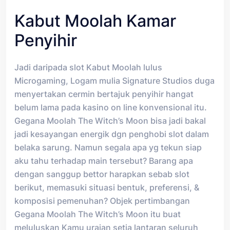
Kabut Moolah Kamar
Penyihir
Jadi daripada slot Kabut Moolah lulus
Microgaming, Logam mulia Signature Studios duga
menyertakan cermin bertajuk penyihir hangat
belum lama pada kasino on line konvensional itu.
Gegana Moolah The Witch’s Moon bisa jadi bakal
jadi kesayangan energik dgn penghobi slot dalam
belaka sarung. Namun segala apa yg tekun siap
aku tahu terhadap main tersebut? Barang apa
dengan sanggup bettor harapkan sebab slot
berikut, memasuki situasi bentuk, preferensi, &
komposisi pemenuhan? Objek pertimbangan
Gegana Moolah The Witch’s Moon itu buat
meluluskan Kamu uraian setia lantaran seluruh