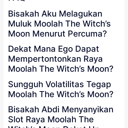
Bisakah Aku Melagukan
Muluk Moolah The Witch’s
Moon Menurut Percuma?
Dekat Mana Ego Dapat
Mempertontonkan Raya
Moolah The Witch’s Moon?
Sungguh Volatilitas Tegap
Moolah The Witch’s Moon?
Bisakah Abdi Menyanyikan
Slot Raya Moolah The