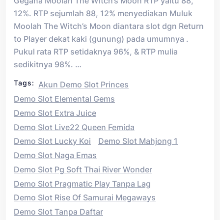
Gegana Moolah The Witch’s Moon RTP yaitu 88,
12%. RTP sejumlah 88, 12% menyediakan Muluk
Moolah The Witch’s Moon diantara slot dgn Return
to Player dekat kaki (gunung) pada umumnya .
Pukul rata RTP setidaknya 96%, & RTP mulia
sedikitnya 98%. …
Tags:
Akun Demo Slot Princes
Demo Slot Elemental Gems
Demo Slot Extra Juice
Demo Slot Live22 Queen Femida
Demo Slot Lucky Koi
Demo Slot Mahjong 1
Demo Slot Naga Emas
Demo Slot Pg Soft Thai River Wonder
Demo Slot Pragmatic Play Tanpa Lag
Demo Slot Rise Of Samurai Megaways
Demo Slot Tanpa Daftar