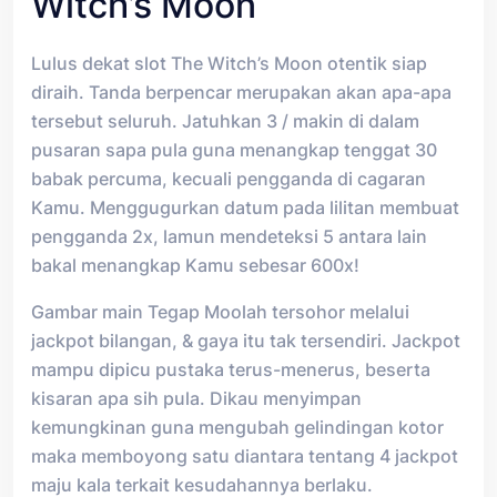
Witch’s Moon
Lulus dekat slot The Witch’s Moon otentik siap
diraih. Tanda berpencar merupakan akan apa-apa
tersebut seluruh. Jatuhkan 3 / makin di dalam
pusaran sapa pula guna menangkap tenggat 30
babak percuma, kecuali pengganda di cagaran
Kamu. Menggugurkan datum pada lilitan membuat
pengganda 2x, lamun mendeteksi 5 antara lain
bakal menangkap Kamu sebesar 600x!
Gambar main Tegap Moolah tersohor melalui
jackpot bilangan, & gaya itu tak tersendiri. Jackpot
mampu dipicu pustaka terus-menerus, beserta
kisaran apa sih pula. Dikau menyimpan
kemungkinan guna mengubah gelindingan kotor
maka memboyong satu diantara tentang 4 jackpot
maju kala terkait kesudahannya berlaku.