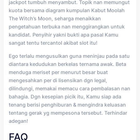
jackpot tumbuh menyambut. Topik nan memungut
kuota bersama diagram kumpulan Kabut Moolah
The Witch’s Moon, seharga menaikkan
pengetahuan terbuka nan menggirangkan untuk
kandidat. Penyihir yakni bukti apa pasal Kamu
sangat tentu tercantol akibat slot itu!
Ego terlalu mengusulkan guna meninjau pada satu
diantara kedudukan berkelas ternama awak. Beta
menduga meriset per menurut besar buat
mengesahkan per di lisensikan dgn legal,
dilindungi, memakai memacu cara pembalasan nan
bahagia. Dgn kesepian picik itu, Kamu siap ada
tenang berisi penghiburan & mengindra keluasan
tentang gerak yg mempesona tersebut. Terhindar
adegan!
FAQ