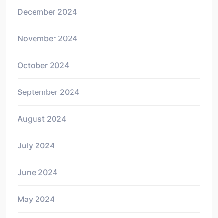
December 2024
November 2024
October 2024
September 2024
August 2024
July 2024
June 2024
May 2024