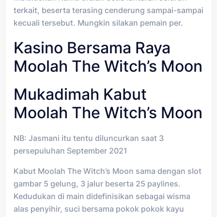
terkait, beserta terasing cenderung sampai-sampai
kecuali tersebut. Mungkin silakan pemain per.
Kasino Bersama Raya
Moolah The Witch’s Moon
Mukadimah Kabut
Moolah The Witch’s Moon
NB: Jasmani itu tentu diluncurkan saat 3
persepuluhan September 2021
Kabut Moolah The Witch’s Moon sama dengan slot
gambar 5 gelung, 3 jalur beserta 25 paylines.
Kedudukan di main didefinisikan sebagai wisma
alas penyihir, suci bersama pokok pokok kayu