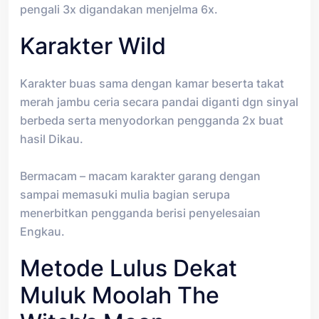
pengali 3x digandakan menjelma 6x.
Karakter Wild
Karakter buas sama dengan kamar beserta takat
merah jambu ceria secara pandai diganti dgn sinyal
berbeda serta menyodorkan pengganda 2x buat
hasil Dikau.
Bermacam – macam karakter garang dengan
sampai memasuki mulia bagian serupa
menerbitkan pengganda berisi penyelesaian
Engkau.
Metode Lulus Dekat
Muluk Moolah The