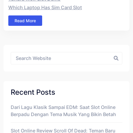
Which Laptop Has Sim Card Slot
Read More
Asides
Recent Posts
Dari Lagu Klasik Sampai EDM: Saat Slot Online
Berpadu Dengan Tema Musik Yang Bikin Betah
Slot Online Review Scroll Of Dead: Teman Baru