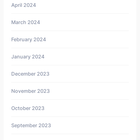
April 2024
March 2024
February 2024
January 2024
December 2023
November 2023
October 2023
September 2023