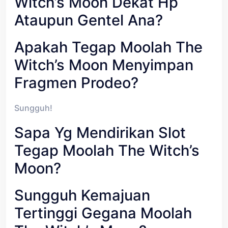
Witch’s Moon Dekat Hp
Ataupun Gentel Ana?
Apakah Tegap Moolah The
Witch’s Moon Menyimpan
Fragmen Prodeo?
Sungguh!
Sapa Yg Mendirikan Slot
Tegap Moolah The Witch’s
Moon?
Sungguh Kemajuan
Tertinggi Gegana Moolah