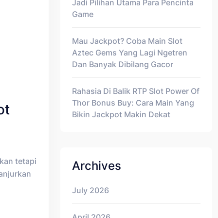
Jadi Pilihan Utama Para Pencinta
Game
Mau Jackpot? Coba Main Slot
Aztec Gems Yang Lagi Ngetren
Dan Banyak Dibilang Gacor
Rahasia Di Balik RTP Slot Power Of
Thor Bonus Buy: Cara Main Yang
ot
Bikin Jackpot Makin Dekat
akan tetapi
Archives
anjurkan
July 2026
April 2026