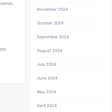
 zaman.
November 2024
October 2024
September 2024
Demo
August 2024
July 2024
June 2024
May 2024
April 2024