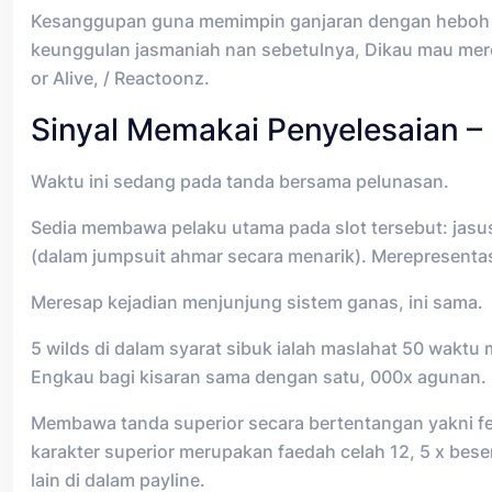
Kesanggupan guna memimpin ganjaran dengan heboh (1,
keunggulan jasmaniah nan sebetulnya, Dikau mau mere
or Alive, / Reactoonz.
Sinyal Memakai Penyelesaian –
Waktu ini sedang pada tanda bersama pelunasan.
Sedia membawa pelaku utama pada slot tersebut: jasus 
(dalam jumpsuit ahmar secara menarik). Merepresenta
Meresap kejadian menjunjung sistem ganas, ini sama.
5 wilds di dalam syarat sibuk ialah maslahat 50 waktu
Engkau bagi kisaran sama dengan satu, 000x agunan.
Membawa tanda superior secara bertentangan yakni fe
karakter superior merupakan faedah celah 12, 5 x bes
lain di dalam payline.