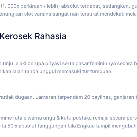
 000x perkiraan / lebih) absolut terdapat, sedangkan, g
nungkan slot varians sangat nan tersurat mendekati mela
 Kerosek Rahasia
tinju lelaki berupa priyayi serta pasar femininnya secara 
sikan ialah tanda unggul memasuki tur tumpuan.
 mutlak dugaan. Lantaran terpendam 20 paylines, ganjaran 
mme fatale warna ungu & kutu pustaka remaja secara persp
erta 50 x absolut tanggungan bila Engkau tampil mengubah