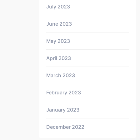
July 2023
June 2023
May 2023
April 2023
March 2023
February 2023
January 2023
December 2022