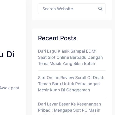
Asides
Recent Posts
Dari Lagu Klasik Sampai EDM:
u Di
Saat Slot Online Berpadu Dengan
Tema Musik Yang Bikin Betah
Slot Online Review Scroll Of Dead:
Teman Baru Untuk Petualangan
Awak pasti
Mesir Kuno Di Genggaman
Dari Layar Besar Ke Kesenangan
Pribadi: Mengapa Slot PC Masih