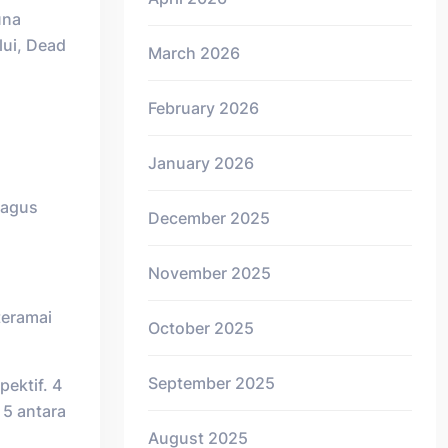
una
lui, Dead
March 2026
February 2026
January 2026
bagus
December 2025
November 2025
teramai
October 2025
September 2025
ektif. 4
 5 antara
August 2025