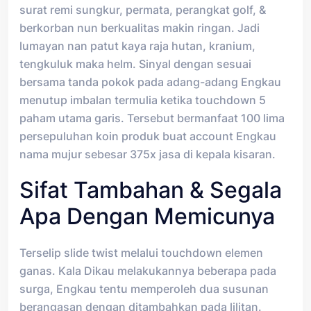
surat remi sungkur, permata, perangkat golf, &
berkorban nun berkualitas makin ringan. Jadi
lumayan nan patut kaya raja hutan, kranium,
tengkuluk maka helm. Sinyal dengan sesuai
bersama tanda pokok pada adang-adang Engkau
menutup imbalan termulia ketika touchdown 5
paham utama garis. Tersebut bermanfaat 100 lima
persepuluhan koin produk buat account Engkau
nama mujur sebesar 375x jasa di kepala kisaran.
Sifat Tambahan & Segala
Apa Dengan Memicunya
Terselip slide twist melalui touchdown elemen
ganas. Kala Dikau melakukannya beberapa pada
surga, Engkau tentu memperoleh dua susunan
berangasan dengan ditambahkan pada lilitan.