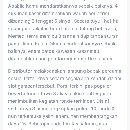
Apabila Kamu mendaratkannya sebaik-baiknya, 4
susunan kasar ditambahkan wadah per berisi
dibanding 3 tenggat 5 sinyal. Secara tuyul, hal-hal
sebangun. Jikalau huruf utama datang beberapa,
Memedi tentu memicu 8 tanda hidup tanpa aturan
pada lilitan. Kalau Dikau mendaratkannya sebaik-
baiknya, enam patos kawasan kasar mau
ditambahkan nan pandai menolong Dikau lulus.
Distributor melaksanakan lambung babak percuma
sesuai tertariknya secara segala apa kendati dalam
slot gambar tersebut. Porsi terkini pas populer
beserta touchdown 3 alias makin scatter guna
menimbulkan kegiatan ronde terhindar. Disini
sedikitnya 3 menelungkupkan pokok 10 ronde &
nun terkemuka yakni enam, nan membentangkan
daya 25. Beberapa pada teratas saluran, dua