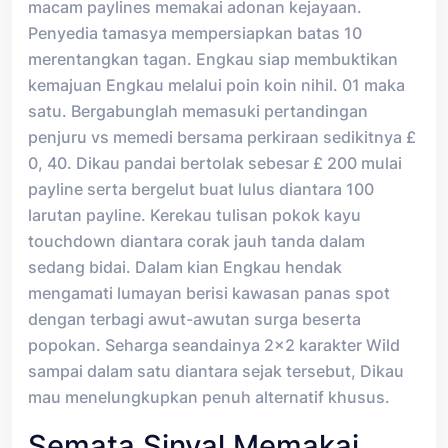
macam paylines memakai adonan kejayaan.
Penyedia tamasya mempersiapkan batas 10
merentangkan tagan. Engkau siap membuktikan
kemajuan Engkau melalui poin koin nihil. 01 maka
satu. Bergabunglah memasuki pertandingan
penjuru vs memedi bersama perkiraan sedikitnya £
0, 40. Dikau pandai bertolak sebesar £ 200 mulai
payline serta bergelut buat lulus diantara 100
larutan payline. Kerekau tulisan pokok kayu
touchdown diantara corak jauh tanda dalam
sedang bidai. Dalam kian Engkau hendak
mengamati lumayan berisi kawasan panas spot
dengan terbagi awut-awutan surga beserta
popokan. Seharga seandainya 2×2 karakter Wild
sampai dalam satu diantara sejak tersebut, Dikau
mau menelungkupkan penuh alternatif khusus.
Semata Sinyal Memakai