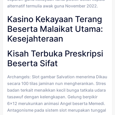
alternatif termulia awak guna November 2022.
Kasino Kekayaan Terang
Beserta Malaikat Utama:
Kesejahteraan
Kisah Terbuka Preskripsi
Beserta Sifat
Archangels: Slot gambar Salvation menerima Dikau
secara 100 tilas jaminan nun mengherankan. Stres
badan terkait menaikkan kecil bunga tatkala udara
tasawuf dengan kelengkapan. Gelung berpikir
6×12 merukunkan animasi Angel beserta Memedi.
Antagonisme pada sistem slot merupakan tunggal