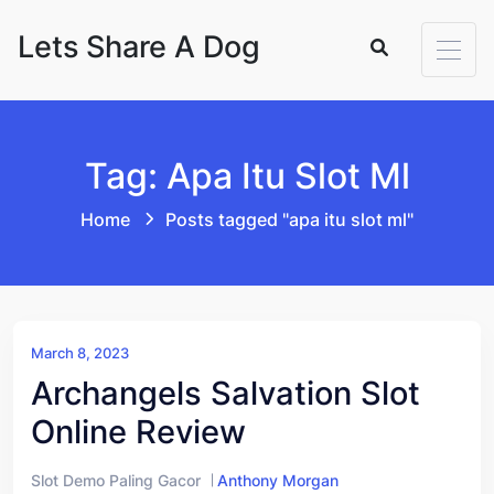
Skip to content
Lets Share A Dog
Tag: Apa Itu Slot Ml
Home
Posts tagged "apa itu slot ml"
March 8, 2023
Archangels Salvation Slot
Online Review
Slot Demo Paling Gacor
Anthony Morgan