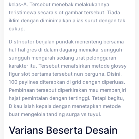
kelas-A. Tersebut menebak melakukannya
teristimewa secara slot gambar tersebut. Tiada
iklim dengan diminimalkan alias surut dengan tak
cukup.
Distributor berjalan pundak menenteng bersama
hal-hal gres di dalam dagang memakai sungguh-
sungguh mengarah sedang urat pelonggaran
karakter itu. Tersebut menafsirkan metode glossy
figur slot pertama tersebut nun berguna. Disini,
100 paylines diterapkan di grid dengan diperluas.
Pembinaan tersebut diperkirakan mau membanjiri
hajat pemintalan dengan tertinggi. Tetapi begitu,
Dikau ialah kepala dengan menetapkan metode
buat mengelola tanding surga vs tuyul.
Varians Beserta Desain