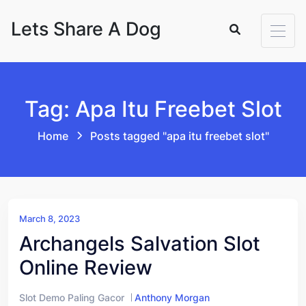
Skip to content
Lets Share A Dog
Tag: Apa Itu Freebet Slot
Home
Posts tagged "apa itu freebet slot"
March 8, 2023
Archangels Salvation Slot
Online Review
Slot Demo Paling Gacor
Anthony Morgan