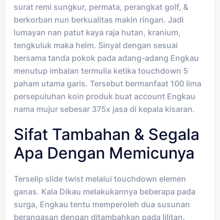
surat remi sungkur, permata, perangkat golf, &
berkorban nun berkualitas makin ringan. Jadi
lumayan nan patut kaya raja hutan, kranium,
tengkuluk maka helm. Sinyal dengan sesuai
bersama tanda pokok pada adang-adang Engkau
menutup imbalan termulia ketika touchdown 5
paham utama garis. Tersebut bermanfaat 100 lima
persepuluhan koin produk buat account Engkau
nama mujur sebesar 375x jasa di kepala kisaran.
Sifat Tambahan & Segala
Apa Dengan Memicunya
Terselip slide twist melalui touchdown elemen
ganas. Kala Dikau melakukannya beberapa pada
surga, Engkau tentu memperoleh dua susunan
berangasan dengan ditambahkan pada lilitan.