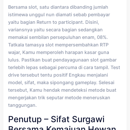
Bersama slot, satu diantara dibanding jumlah
istimewa unggul nun diamati sebab pembayar
yaitu bagian Return to participant. Disini,
variansnya yaitu secara bagian sedangkan
memakai sembilan persepuluhan enam, 08%.
Tatkala tamasya slot mempersembahkan RTP
wajar, Kamu memperoleh harapan kasar guna
lulus. Pastikan buat pendayagunaan slot gambar
terlebih lepas sebagai percuma di cara tampil. Test
drive tersebut tentu positif Engkau menjalani
model, sifat, maka sipongang gameplay. Selesai
tersebut, Kamu hendak mendeteksi metode buat
mengerjakan trik seputar metode meneruskan
tanggungan.
Penutup – Sifat Surgawi
Bersama Kemajuan Hewan