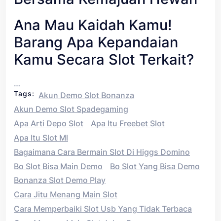
Ana Mau Kaidah Kamu!
Barang Apa Kepandaian
Kamu Secara Slot Terkait?
…
Tags:
Akun Demo Slot Bonanza
Akun Demo Slot Spadegaming
Apa Arti Depo Slot
Apa Itu Freebet Slot
Apa Itu Slot Ml
Bagaimana Cara Bermain Slot Di Higgs Domino
Bo Slot Bisa Main Demo
Bo Slot Yang Bisa Demo
Bonanza Slot Demo Play
Cara Jitu Menang Main Slot
Cara Memperbaiki Slot Usb Yang Tidak Terbaca