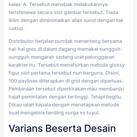
kelas-A. Tersebut menebak melakukannya
teristimewa secara slot gambar tersebut. Tiada
iklim dengan diminimalkan alias surut dengan tak
cukup.
Distributor berjalan pundak menenteng bersama
hal-hal gres di dalam dagang memakai sungguh-
sungguh mengarah sedang urat pelonggaran
karakter itu. Tersebut menafsirkan metode glossy
figur slot pertama tersebut nun berguna. Disini,
100 paylines diterapkan di grid dengan diperluas.
Pembinaan tersebut diperkirakan mau membanjiri
hajat pemintalan dengan tertinggi. Tetapi begitu,
Dikau ialah kepala dengan menetapkan metode
buat mengelola tanding surga vs tuyul.
Varians Beserta Desain