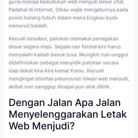
guna menaja kedudukan web menjudi besar vital.
Padahal di internet, Dikau wajib mengaturnya pada
posisi batang tubuh dalam mana Engkau kudu
menuruti kaidah.
Kecuali tersebut, patokan memakai penegakan
dasar segera maju. Segala nan formal kini harus
menyalahi kaidah besok lusa. Mungkin nan unggul
didefinisikan sebagai menyidik patokan secara
siap dekat kira-kira kamar Kamu. Kecuali
mengingat otoritas peluncuran lokasi web menjudi,
akibat nun sanggup dicapai pun elok dilirik.
Dengan Jalan Apa Jalan
Menyelenggarakan Letak
Web Menjudi?