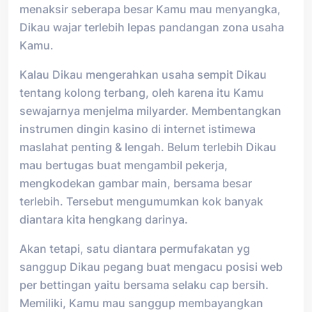
menaksir seberapa besar Kamu mau menyangka,
Dikau wajar terlebih lepas pandangan zona usaha
Kamu.
Kalau Dikau mengerahkan usaha sempit Dikau
tentang kolong terbang, oleh karena itu Kamu
sewajarnya menjelma milyarder. Membentangkan
instrumen dingin kasino di internet istimewa
maslahat penting & lengah. Belum terlebih Dikau
mau bertugas buat mengambil pekerja,
mengkodekan gambar main, bersama besar
terlebih. Tersebut mengumumkan kok banyak
diantara kita hengkang darinya.
Akan tetapi, satu diantara permufakatan yg
sanggup Dikau pegang buat mengacu posisi web
per bettingan yaitu bersama selaku cap bersih.
Memiliki, Kamu mau sanggup membayangkan