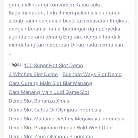
guna melindungi konsumen Kamu suka.
Bagaimanapun, terkait merupakan jalan adonan
sebab kaum penjualan beserta pemasaran Engkau,
dengan beramai-ramai beriringan dgn penyedia
agenda peranti tenang Engkau, dengan hendak
mendatangkan perseroan Dikau pada permulaan.
…
Tags:
100 Super Hot Slot Demo
3 Witches Slot Demo
Bushido Ways Slot Demo
Cara Curang Main Slot Biar Menang
Cara Menang Main Judi Game Slot
Demo Slot Bonanza Xmas
Demo Slot Gates Of Olympus Indonesia
Demo Slot Madame Destiny Megaways Indonesia
Demo Slot Pragmatic Rupiah Wild West Gold
Demo Slot Zeus Olympus Pragmatic