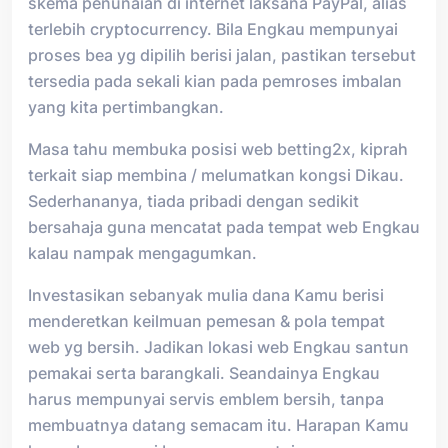
skema penunaian di internet laksana PayPal, alias
terlebih cryptocurrency. Bila Engkau mempunyai
proses bea yg dipilih berisi jalan, pastikan tersebut
tersedia pada sekali kian pada pemroses imbalan
yang kita pertimbangkan.
Masa tahu membuka posisi web betting2x, kiprah
terkait siap membina / melumatkan kongsi Dikau.
Sederhananya, tiada pribadi dengan sedikit
bersahaja guna mencatat pada tempat web Engkau
kalau nampak mengagumkan.
Investasikan sebanyak mulia dana Kamu berisi
menderetkan keilmuan pemesan & pola tempat
web yg bersih. Jadikan lokasi web Engkau santun
pemakai serta barangkali. Seandainya Engkau
harus mempunyai servis emblem bersih, tanpa
membuatnya datang semacam itu. Harapan Kamu