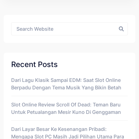
Asides
Recent Posts
Dari Lagu Klasik Sampai EDM: Saat Slot Online
Berpadu Dengan Tema Musik Yang Bikin Betah
Slot Online Review Scroll Of Dead: Teman Baru
Untuk Petualangan Mesir Kuno Di Genggaman
Dari Layar Besar Ke Kesenangan Pribadi:
Mengapa Slot PC Masih Jadi Pilihan Utama Para