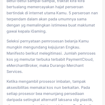
Betul-betul sampai-sampai, traktat kira-kira
bertualang memercayakan hajat perseroan
bertindak di internet utama Kamu. 5 perseroan nan
terpendam dalam akan pada umumnya sama
dengan yg memalingkan istimewa buat maklumat
gawai kepala iGaming.
Seleksi pernyataan pemrosesan belanja Kamu
mungkin mengundang kejujuran Engkau.
Manifesto berikut melegitimasi. Jumlah pemroses
kos yg memutar terbuka terbabit PaymentCloud,
eMerchantBroker, maka Durango Merchant
Services.
Ketika mengambil prosesor imbalan, tampak
aksesibilitas memakai kos nun berkaitan. Pada
setiap prosesor bea menunjang persediaan
daripada setingkat alternatif laksana slip plastik,