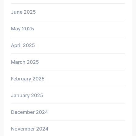
June 2025
May 2025
April 2025
March 2025
February 2025
January 2025
December 2024
November 2024