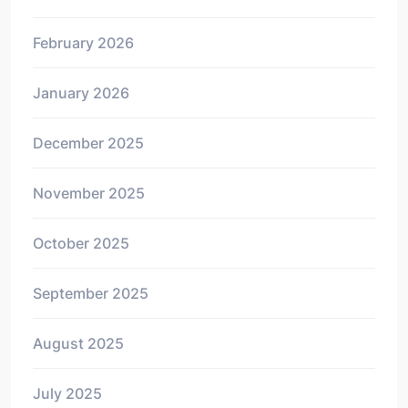
February 2026
January 2026
December 2025
November 2025
October 2025
September 2025
August 2025
July 2025