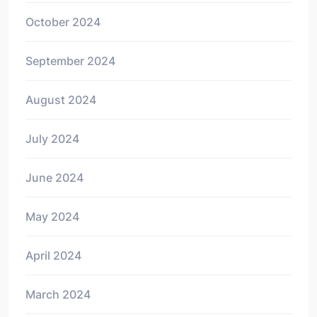
October 2024
September 2024
August 2024
July 2024
June 2024
May 2024
April 2024
March 2024