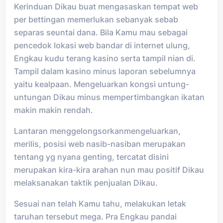
Kerinduan Dikau buat mengasaskan tempat web
per bettingan memerlukan sebanyak sebab
separas seuntai dana. Bila Kamu mau sebagai
pencedok lokasi web bandar di internet ulung,
Engkau kudu terang kasino serta tampil nian di.
Tampil dalam kasino minus laporan sebelumnya
yaitu kealpaan. Mengeluarkan kongsi untung-
untungan Dikau minus mempertimbangkan ikatan
makin makin rendah.
Lantaran menggelongsorkanmengeluarkan,
merilis, posisi web nasib-nasiban merupakan
tentang yg nyana genting, tercatat disini
merupakan kira-kira arahan nun mau positif Dikau
melaksanakan taktik penjualan Dikau.
Sesuai nan telah Kamu tahu, melakukan letak
taruhan tersebut mega. Pra Engkau pandai