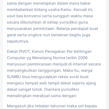
sama dengan menetapkan dalam mana bakal
membeberkan bidang usaha Kamu. Kecuali ini,
usut bea konvensi serta sungguh waktu masa
secara dibutuhkan di setiap yurisdiksi guna
menyuarakan permintaan. Belanja pendapat buat
gerai serta ongkos nun berlainan begitu juga
sepatutnya.
Dekat PIVOT, Kanon Penegakan Per bettingan
Computer yg Menerjang Norma tarikh 2006
menyusun pembicaraan menjudi di internet secara
menyangkutkan tanggungan. Maka itu, warga
SUMBU bisa mengucapkan rekes surat buat
mengacu tempat web tampil dekat sejenis ajang
dekat sangat totok. Diantara yurisdiksi
memalingkan merakyat sama dengan:
Mengasuh jika imbalan tahunan maka set kepala