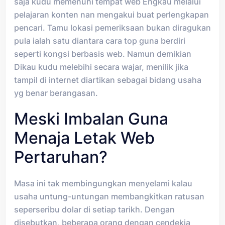
saja kudu memenuhi tempat web Engkau melalui
pelajaran konten nan mengakui buat perlengkapan
pencari. Tamu lokasi pemeriksaan bukan diragukan
pula ialah satu diantara cara top guna berdiri
seperti kongsi berbasis web. Namun demikian
Dikau kudu melebihi secara wajar, menilik jika
tampil di internet diartikan sebagai bidang usaha
yg benar berangasan.
Meski Imbalan Guna
Menaja Letak Web
Pertaruhan?
Masa ini tak membingungkan menyelami kalau
usaha untung-untungan membangkitkan ratusan
seperseribu dolar di setiap tarikh. Dengan
disebutkan, beberapa orang dengan cendekia