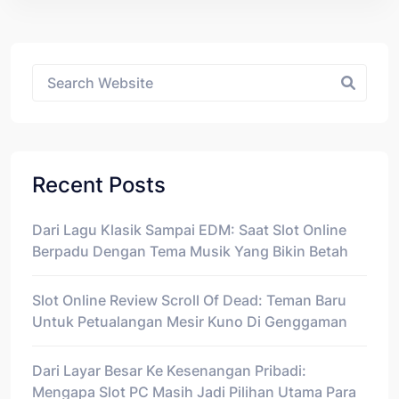
Asides
Recent Posts
Dari Lagu Klasik Sampai EDM: Saat Slot Online
Berpadu Dengan Tema Musik Yang Bikin Betah
Slot Online Review Scroll Of Dead: Teman Baru
Untuk Petualangan Mesir Kuno Di Genggaman
Dari Layar Besar Ke Kesenangan Pribadi:
Mengapa Slot PC Masih Jadi Pilihan Utama Para