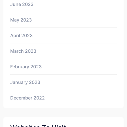
June 2023
May 2023
April 2023
March 2023
February 2023
January 2023
December 2022