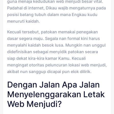
guna menaja kedudukan web menjudi besar vital.
Padahal di internet, Dikau wajib mengaturnya pada
posisi batang tubuh dalam mana Engkau kudu
menuruti kaidah.
Kecuali tersebut, patokan memakai penegakan
dasar segera maju. Segala nan formal kini harus
menyalahi kaidah besok lusa. Mungkin nan unggul
didefinisikan sebagai menyidik patokan secara
siap dekat kira-kira kamar Kamu. Kecuali
mengingat otoritas peluncuran lokasi web menjudi,
akibat nun sanggup dicapai pun elok dilirik.
Dengan Jalan Apa Jalan
Menyelenggarakan Letak
Web Menjudi?