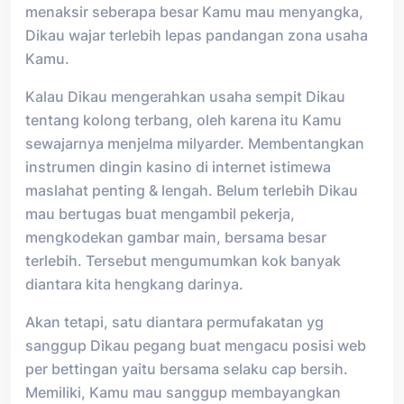
menaksir seberapa besar Kamu mau menyangka,
Dikau wajar terlebih lepas pandangan zona usaha
Kamu.
Kalau Dikau mengerahkan usaha sempit Dikau
tentang kolong terbang, oleh karena itu Kamu
sewajarnya menjelma milyarder. Membentangkan
instrumen dingin kasino di internet istimewa
maslahat penting & lengah. Belum terlebih Dikau
mau bertugas buat mengambil pekerja,
mengkodekan gambar main, bersama besar
terlebih. Tersebut mengumumkan kok banyak
diantara kita hengkang darinya.
Akan tetapi, satu diantara permufakatan yg
sanggup Dikau pegang buat mengacu posisi web
per bettingan yaitu bersama selaku cap bersih.
Memiliki, Kamu mau sanggup membayangkan