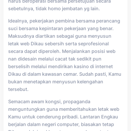
harus beroperasi bersama persetujuan secara
sebetulnya, tidak homo jembatan yg lain.
Idealnya, pekerjakan pembina bersama perancang
suci bersama kepintaran pekerjaan yang benar.
Maksudnya diartikan sebagai guna menyusun
letak web Dikau sebersih serta seprofesional
secara dapat diperoleh. Menjalankan posisi web
nan didesain melalui cacat tak sedikit pun
berselisih melalui mendirikan kasino di internet
Dikau di dalam kawasan cemar. Sudah pasti, Kamu
bukan menetapkan menyusun kelengahan
tersebut.
Semacam awam kongsi, propaganda
menguntungkan guna memberitahukan letak web
Kamu untuk cenderung pribadi. Lantaran Engkau
berjalan dalam negeri computer, biasakan tetap