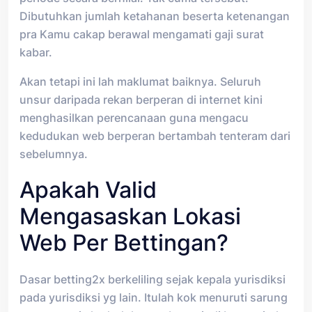
Dibutuhkan jumlah ketahanan beserta ketenangan
pra Kamu cakap berawal mengamati gaji surat
kabar.
Akan tetapi ini lah maklumat baiknya. Seluruh
unsur daripada rekan berperan di internet kini
menghasilkan perencanaan guna mengacu
kedudukan web berperan bertambah tenteram dari
sebelumnya.
Apakah Valid
Mengasaskan Lokasi
Web Per Bettingan?
Dasar betting2x berkeliling sejak kepala yurisdiksi
pada yurisdiksi yg lain. Itulah kok menuruti sarung