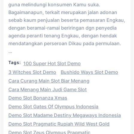
guna melindungi konsumen Kamu suka.
Bagaimanapun, terkait merupakan jalan adonan
sebab kaum penjualan beserta pemasaran Engkau,
dengan beramai-ramai beriringan dgn penyedia
agenda peranti tenang Engkau, dengan hendak
mendatangkan perseroan Dikau pada permulaan.
…
Tags:
100 Super Hot Slot Demo
3 Witches Slot Demo
Bushido Ways Slot Demo
Cara Curang Main Slot Biar Menang
Cara Menang Main Judi Game Slot
Demo Slot Bonanza Xmas
Demo Slot Gates Of Olympus Indonesia
Demo Slot Madame Destiny Megaways Indonesia
Demo Slot Pragmatic Rupiah Wild West Gold
Demo Slot Zeus Olympus Pragmatic