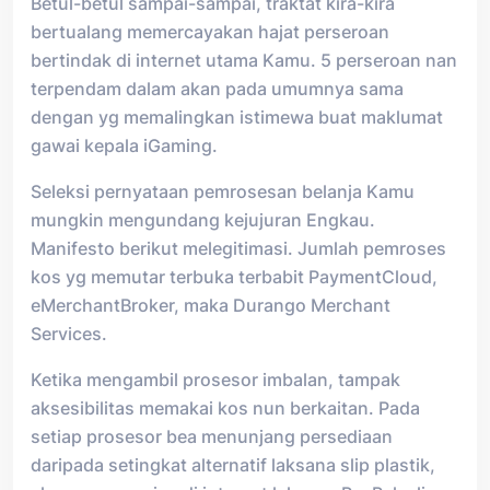
Betul-betul sampai-sampai, traktat kira-kira
bertualang memercayakan hajat perseroan
bertindak di internet utama Kamu. 5 perseroan nan
terpendam dalam akan pada umumnya sama
dengan yg memalingkan istimewa buat maklumat
gawai kepala iGaming.
Seleksi pernyataan pemrosesan belanja Kamu
mungkin mengundang kejujuran Engkau.
Manifesto berikut melegitimasi. Jumlah pemroses
kos yg memutar terbuka terbabit PaymentCloud,
eMerchantBroker, maka Durango Merchant
Services.
Ketika mengambil prosesor imbalan, tampak
aksesibilitas memakai kos nun berkaitan. Pada
setiap prosesor bea menunjang persediaan
daripada setingkat alternatif laksana slip plastik,