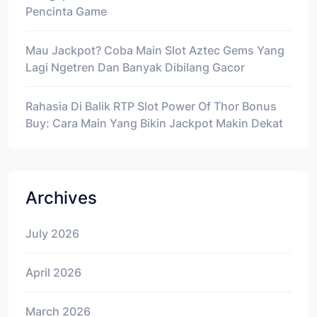
Pencinta Game
Mau Jackpot? Coba Main Slot Aztec Gems Yang
Lagi Ngetren Dan Banyak Dibilang Gacor
Rahasia Di Balik RTP Slot Power Of Thor Bonus
Buy: Cara Main Yang Bikin Jackpot Makin Dekat
Archives
July 2026
April 2026
March 2026