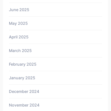
June 2025
May 2025
April 2025
March 2025
February 2025
January 2025
December 2024
November 2024