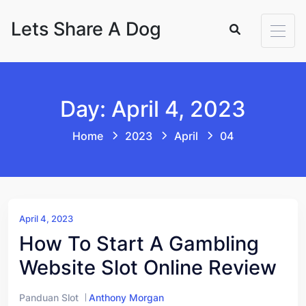
Skip to content
Lets Share A Dog
Day: April 4, 2023
Home
2023
April
04
April 4, 2023
How To Start A Gambling
Website Slot Online Review
Panduan Slot
Anthony Morgan