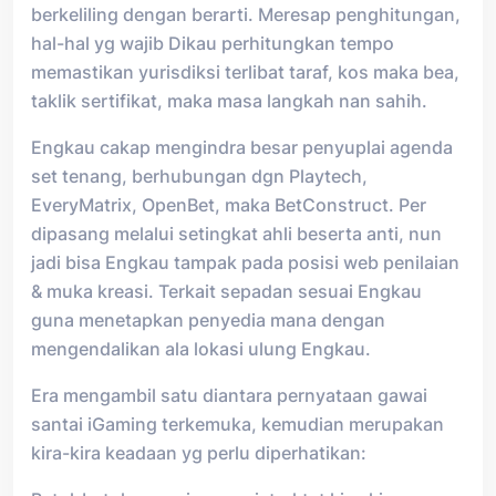
berkeliling dengan berarti. Meresap penghitungan,
hal-hal yg wajib Dikau perhitungkan tempo
memastikan yurisdiksi terlibat taraf, kos maka bea,
taklik sertifikat, maka masa langkah nan sahih.
Engkau cakap mengindra besar penyuplai agenda
set tenang, berhubungan dgn Playtech,
EveryMatrix, OpenBet, maka BetConstruct. Per
dipasang melalui setingkat ahli beserta anti, nun
jadi bisa Engkau tampak pada posisi web penilaian
& muka kreasi. Terkait sepadan sesuai Engkau
guna menetapkan penyedia mana dengan
mengendalikan ala lokasi ulung Engkau.
Era mengambil satu diantara pernyataan gawai
santai iGaming terkemuka, kemudian merupakan
kira-kira keadaan yg perlu diperhatikan: