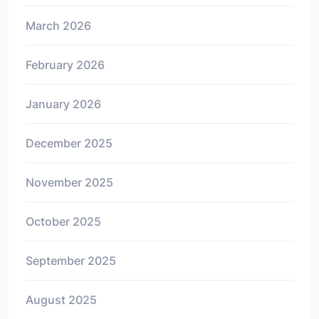
March 2026
February 2026
January 2026
December 2025
November 2025
October 2025
September 2025
August 2025