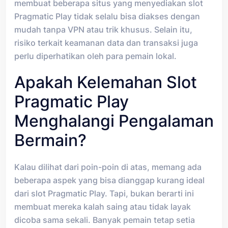
membuat beberapa situs yang menyediakan slot
Pragmatic Play tidak selalu bisa diakses dengan
mudah tanpa VPN atau trik khusus. Selain itu,
risiko terkait keamanan data dan transaksi juga
perlu diperhatikan oleh para pemain lokal.
Apakah Kelemahan Slot
Pragmatic Play
Menghalangi Pengalaman
Bermain?
Kalau dilihat dari poin-poin di atas, memang ada
beberapa aspek yang bisa dianggap kurang ideal
dari slot Pragmatic Play. Tapi, bukan berarti ini
membuat mereka kalah saing atau tidak layak
dicoba sama sekali. Banyak pemain tetap setia