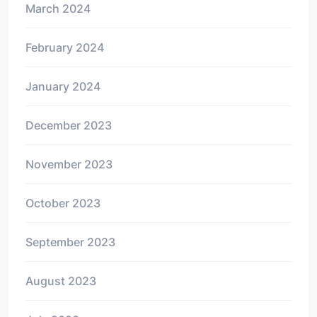
March 2024
February 2024
January 2024
December 2023
November 2023
October 2023
September 2023
August 2023