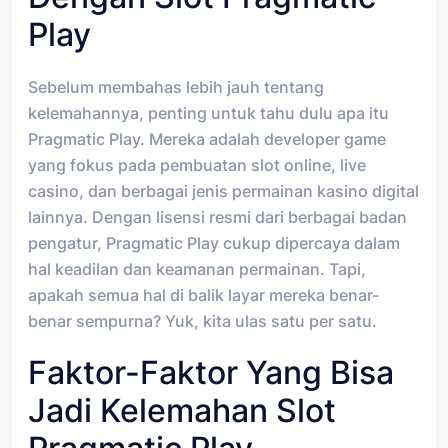
Play
Sebelum membahas lebih jauh tentang
kelemahannya, penting untuk tahu dulu apa itu
Pragmatic Play. Mereka adalah developer game
yang fokus pada pembuatan slot online, live
casino, dan berbagai jenis permainan kasino digital
lainnya. Dengan lisensi resmi dari berbagai badan
pengatur, Pragmatic Play cukup dipercaya dalam
hal keadilan dan keamanan permainan. Tapi,
apakah semua hal di balik layar mereka benar-
benar sempurna? Yuk, kita ulas satu per satu.
Faktor-Faktor Yang Bisa
Jadi Kelemahan Slot