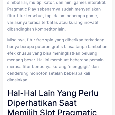
simbol liar, multiplikator, dan mini games interaktif.
Pragmatic Play sebenarnya sudah menyediakan
fitur-fitur tersebut, tapi dalam beberapa game,
variasinya terasa terbatas atau kurang inovatif
dibandingkan kompetitor lain.
Misalnya, fitur free spin yang diberikan terkadang
hanya berupa putaran gratis biasa tanpa tambahan
efek khusus yang bisa meningkatkan peluang
menang besar. Hal ini membuat beberapa pemain
merasa fitur bonusnya kurang “menggigit” dan
cenderung monoton setelah beberapa kali
dimainkan.
Hal-Hal Lain Yang Perlu
Diperhatikan Saat
Memilih Slot Pragmatic