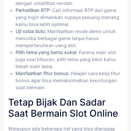
dengan volatilitas rendah.
Perhatikan RTP:
Cari informasi RTP dari game
yang ingin dimainkan supaya peluang menang
kamu bisa lebih optimal.
Uji coba dulu:
Manfaatkan mode demo untuk
mencoba berbagai game tanpa harus
mempertaruhkan uang asli.
Pilih tema yang kamu sukai:
Karena main slot
juga soal hiburan, pilih tema yang bikin kamu
betah main lama.
Manfaatkan fitur bonus:
Pelajari cara kerja fitur
bonus agar bisa memaksimalkan keuntungan
saat bermain.
Tetap Bijak Dan Sadar
Saat Bermain Slot Online
Walaupun ada beberapa hal yang bisa dianggap