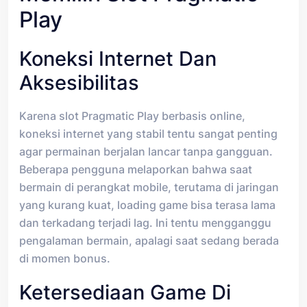
Play
Koneksi Internet Dan
Aksesibilitas
Karena slot Pragmatic Play berbasis online,
koneksi internet yang stabil tentu sangat penting
agar permainan berjalan lancar tanpa gangguan.
Beberapa pengguna melaporkan bahwa saat
bermain di perangkat mobile, terutama di jaringan
yang kurang kuat, loading game bisa terasa lama
dan terkadang terjadi lag. Ini tentu mengganggu
pengalaman bermain, apalagi saat sedang berada
di momen bonus.
Ketersediaan Game Di