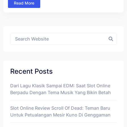
Read More
Asides
Recent Posts
Dari Lagu Klasik Sampai EDM: Saat Slot Online
Berpadu Dengan Tema Musik Yang Bikin Betah
Slot Online Review Scroll Of Dead: Teman Baru
Untuk Petualangan Mesir Kuno Di Genggaman