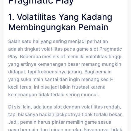
Pragmatic Play
1. Volatilitas Yang Kadang
Membingungkan Pemain
Salah satu hal yang sering menjadi perhatian
adalah tingkat volatilitas pada game slot Pragmatic
Play. Beberapa mesin slot memiliki volatilitas tinggi,
yang artinya kemenangan besar memang mungkin
didapat, tapi frekuensinya jarang. Bagi pemain
yang suka main santai dan ingin menang kecil-
kecil terus, ini bisa jadi bikin frustasi karena
kemenangan tidak terlalu sering muncul.
Di sisi lain, ada juga slot dengan volatilitas rendah,
tapi biasanya hadiah jackpotnya tidak terlalu besar.
Jadi, pemain harus pintar memilih game sesuai
gaya bermain dan tujuan mereka. Sayangnya, tidak