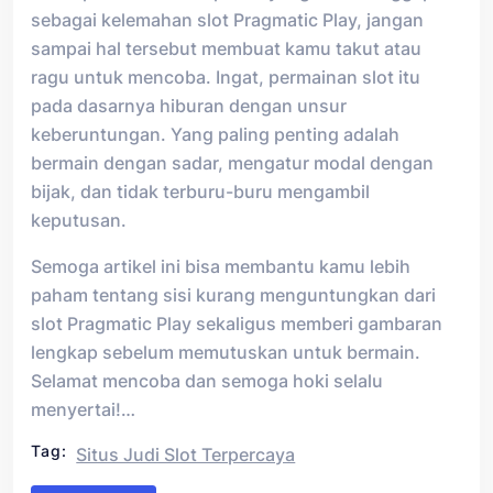
sebagai kelemahan slot Pragmatic Play, jangan
sampai hal tersebut membuat kamu takut atau
ragu untuk mencoba. Ingat, permainan slot itu
pada dasarnya hiburan dengan unsur
keberuntungan. Yang paling penting adalah
bermain dengan sadar, mengatur modal dengan
bijak, dan tidak terburu-buru mengambil
keputusan.
Semoga artikel ini bisa membantu kamu lebih
paham tentang sisi kurang menguntungkan dari
slot Pragmatic Play sekaligus memberi gambaran
lengkap sebelum memutuskan untuk bermain.
Selamat mencoba dan semoga hoki selalu
menyertai!…
Tag:
Situs Judi Slot Terpercaya