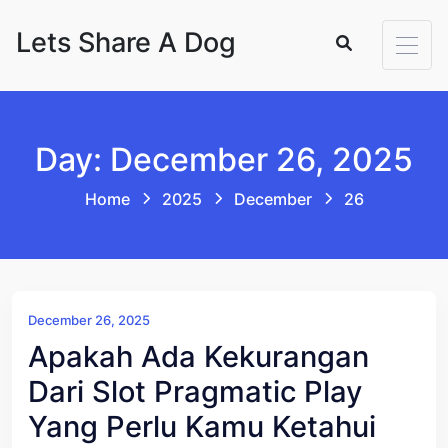
Skip to content
Lets Share A Dog
Day: December 26, 2025
Home
2025
December
26
December 26, 2025
Apakah Ada Kekurangan
Dari Slot Pragmatic Play
Yang Perlu Kamu Ketahui