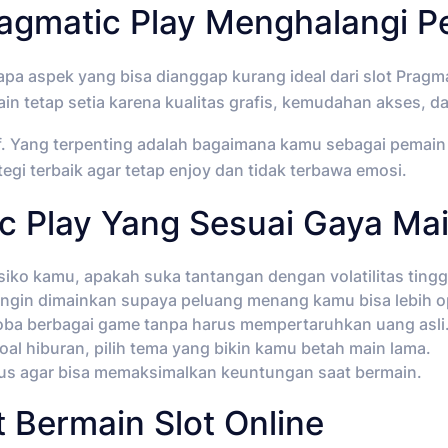
agmatic Play Menghalangi 
apa aspek yang bisa dianggap kurang ideal dari slot Pragma
ain tetap setia karena kualitas grafis, kemudahan akses,
atif. Yang terpenting adalah bagaimana kamu sebagai pemai
gi terbaik agar tetap enjoy dan tidak terbawa emosi.
ic Play Yang Sesuai Gaya M
siko kamu, apakah suka tantangan dengan volatilitas tinggi
ingin dimainkan supaya peluang menang kamu bisa lebih o
a berbagai game tanpa harus mempertaruhkan uang asli
oal hiburan, pilih tema yang bikin kamu betah main lama.
bonus agar bisa memaksimalkan keuntungan saat bermain.
t Bermain Slot Online