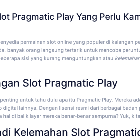
ot Pragmatic Play Yang Perlu Ka
 penyedia permainan slot online yang populer di kalangan 
da, banyak orang langsung tertarik untuk mencoba perunt
a beberapa sisi yang kurang menguntungkan atau
kelemaha
gan Slot Pragmatic Play
enting untuk tahu dulu apa itu Pragmatic Play. Mereka a
no digital lainnya. Dengan lisensi resmi dari berbagai bada
al di balik layar mereka benar-benar sempurna? Yuk, kita 
adi Kelemahan Slot Pragmati