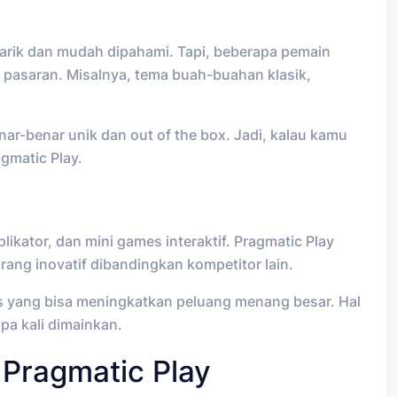
arik dan mudah dipahami. Tapi, beberapa pemain
 pasaran. Misalnya, tema buah-buahan klasik,
ar-benar unik dan out of the box. Jadi, kalau kamu
gmatic Play.
plikator, dan mini games interaktif. Pragmatic Play
rang inovatif dibandingkan kompetitor lain.
sus yang bisa meningkatkan peluang menang besar. Hal
a kali dimainkan.
 Pragmatic Play