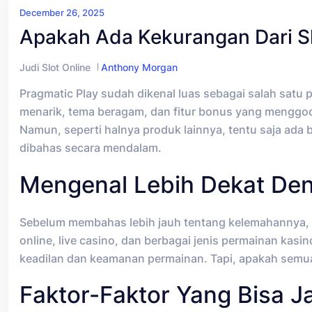
December 26, 2025
Apakah Ada Kekurangan Dari Sl
Judi Slot Online
Anthony Morgan
Pragmatic Play sudah dikenal luas sebagai salah satu
menarik, tema beragam, dan fitur bonus yang menggo
Namun, seperti halnya produk lainnya, tentu saja ad
dibahas secara mendalam.
Mengenal Lebih Dekat Den
Sebelum membahas lebih jauh tentang kelemahannya, p
online, live casino, dan berbagai jenis permainan kasi
keadilan dan keamanan permainan. Tapi, apakah semua h
Faktor-Faktor Yang Bisa J