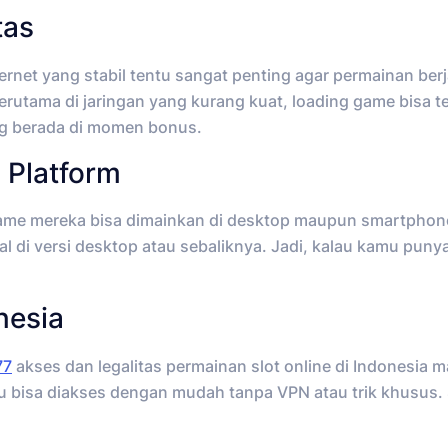
tas
nternet yang stabil tentu sangat penting agar permainan b
utama di jaringan yang kurang kuat, loading game bisa tera
g berada di momen bonus.
 Platform
ame mereka bisa dimainkan di desktop maupun smartphone.
 di versi desktop atau sebaliknya. Jadi, kalau kamu punya
nesia
77
akses dan legalitas permainan slot online di Indonesia 
u bisa diakses dengan mudah tanpa VPN atau trik khusus. Se