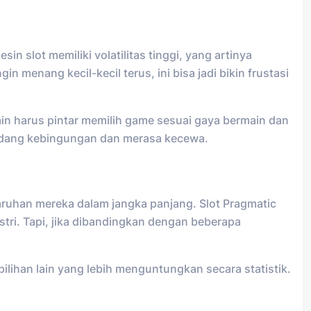
in slot memiliki volatilitas tinggi, yang artinya
menang kecil-kecil terus, ini bisa jadi bikin frustasi
pemain harus pintar memilih game sesuai gaya bermain dan
u kadang kebingungan dan merasa kecewa.
ruhan mereka dalam jangka panjang. Slot Pragmatic
ri. Tapi, jika dibandingkan dengan beberapa
ilihan lain yang lebih menguntungkan secara statistik.