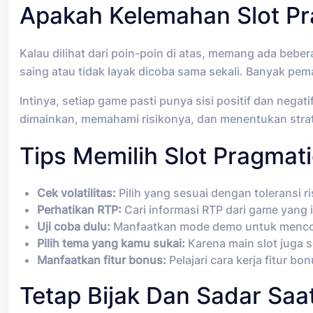
Apakah Kelemahan Slot Pr
Kalau dilihat dari poin-poin di atas, memang ada beber
saing atau tidak layak dicoba sama sekali. Banyak pem
Intinya, setiap game pasti punya sisi positif dan neg
dimainkan, memahami risikonya, dan menentukan strate
Tips Memilih Slot Pragmat
Cek volatilitas:
Pilih yang sesuai dengan toleransi ri
Perhatikan RTP:
Cari informasi RTP dari game yang 
Uji coba dulu:
Manfaatkan mode demo untuk mencob
Pilih tema yang kamu sukai:
Karena main slot juga s
Manfaatkan fitur bonus:
Pelajari cara kerja fitur 
Tetap Bijak Dan Sadar Saa