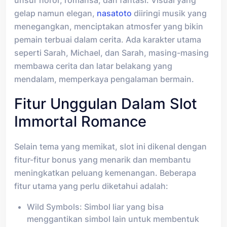
gelap namun elegan,
nasatoto
diiringi musik yang
menegangkan, menciptakan atmosfer yang bikin
pemain terbuai dalam cerita. Ada karakter utama
seperti Sarah, Michael, dan Sarah, masing-masing
membawa cerita dan latar belakang yang
mendalam, memperkaya pengalaman bermain.
Fitur Unggulan Dalam Slot
Immortal Romance
Selain tema yang memikat, slot ini dikenal dengan
fitur-fitur bonus yang menarik dan membantu
meningkatkan peluang kemenangan. Beberapa
fitur utama yang perlu diketahui adalah:
Wild Symbols: Simbol liar yang bisa
menggantikan simbol lain untuk membentuk