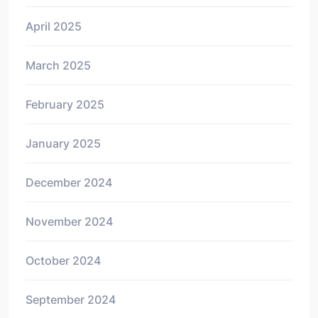
April 2025
March 2025
February 2025
January 2025
December 2024
November 2024
October 2024
September 2024