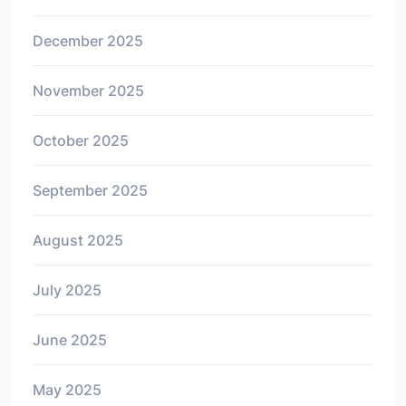
December 2025
November 2025
October 2025
September 2025
August 2025
July 2025
June 2025
May 2025