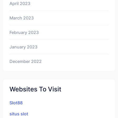
April 2023
March 2023
February 2023
January 2023
December 2022
Websites To Visit
Slot88
situs slot