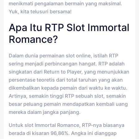
menikmati pengalaman bermain yang maksimal.
Yuk, kita telusuri bersama!
Apa Itu RTP Slot Immortal
Romance?
Dalam dunia permainan slot online, istilah RTP
sering menjadi perbincangan hangat. RTP adalah
singkatan dari Return to Player, yang menunjukkan
persentase teoretis dari total taruhan yang akan
dikembalikan kepada pemain dari waktu ke waktu.
Artinya, semakin tinggi RTP sebuah slot, semakin
besar peluang pemain mendapatkan kembali uang
mereka dalam jangka panjang.
Untuk slot Immortal Romance, RTP-nya biasanya
berada di kisaran 96,86%. Angka ini dianggap