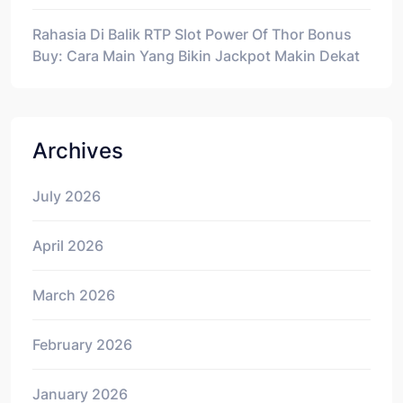
Rahasia Di Balik RTP Slot Power Of Thor Bonus
Buy: Cara Main Yang Bikin Jackpot Makin Dekat
Archives
July 2026
April 2026
March 2026
February 2026
January 2026