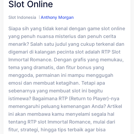
Slot Online
Slot Indonesia
Anthony Morgan
Siapa sih yang tidak kenal dengan game slot online
yang penuh nuansa misterius dan penuh cerita
menarik? Salah satu judul yang cukup terkenal dan
digemari di kalangan pecinta slot adalah RTP Slot
Immortal Romance. Dengan grafis yang memukau,
tema yang dramatis, dan fitur bonus yang
menggoda, permainan ini mampu menggugah
emosi dan membuat ketagihan. Tetapi apa
sebenarnya yang membuat slot ini begitu
istimewa? Bagaimana RTP (Return to Player)-nya
memengaruhi peluang kemenangan Anda? Artikel
ini akan membawa kamu menyelami segala hal
tentang RTP slot Immortal Romance, mulai dari
fitur, strategi, hingga tips terbaik agar bisa