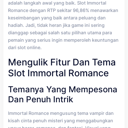
adalah langkah awal yang baik. Slot Immortal
Romance dengan RTP sekitar 96,86% menawarkan
keseimbangan yang baik antara peluang dan
hadiah. Jadi, tidak heran jika game ini sering
dianggap sebagai salah satu pilihan utama para
pemain yang serius ingin memperoleh keuntungan
dari slot online.
Mengulik Fitur Dan Tema
Slot Immortal Romance
Temanya Yang Mempesona
Dan Penuh Intrik
Immortal Romance mengusung tema vampir dan
kisah cinta penuh misteri yang menggabungkan
unsur horor, romansa, dan fantasi. Visual yang