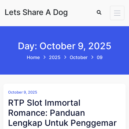
Skip to content
Lets Share A Dog
Day: October 9, 2025
Home
2025
October
09
October 9, 2025
RTP Slot Immortal
Romance: Panduan
Lengkap Untuk Penggemar