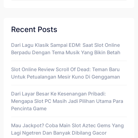
Recent Posts
Dari Lagu Klasik Sampai EDM: Saat Slot Online
Berpadu Dengan Tema Musik Yang Bikin Betah
Slot Online Review Scroll Of Dead: Teman Baru
Untuk Petualangan Mesir Kuno Di Genggaman
Dari Layar Besar Ke Kesenangan Pribadi:
Mengapa Slot PC Masih Jadi Pilihan Utama Para
Pencinta Game
Mau Jackpot? Coba Main Slot Aztec Gems Yang
Lagi Ngetren Dan Banyak Dibilang Gacor