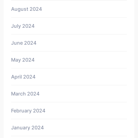
August 2024
July 2024
June 2024
May 2024
April 2024
March 2024
February 2024
January 2024