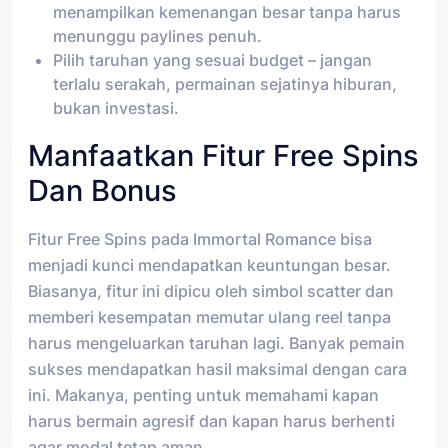
menampilkan kemenangan besar tanpa harus
menunggu paylines penuh.
Pilih taruhan yang sesuai budget – jangan
terlalu serakah, permainan sejatinya hiburan,
bukan investasi.
Manfaatkan Fitur Free Spins
Dan Bonus
Fitur Free Spins pada Immortal Romance bisa
menjadi kunci mendapatkan keuntungan besar.
Biasanya, fitur ini dipicu oleh simbol scatter dan
memberi kesempatan memutar ulang reel tanpa
harus mengeluarkan taruhan lagi. Banyak pemain
sukses mendapatkan hasil maksimal dengan cara
ini. Makanya, penting untuk memahami kapan
harus bermain agresif dan kapan harus berhenti
agar modal tetap aman.