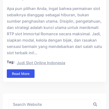
Apa pun pilihan Anda, ingat bahwa permainan slot
sebaiknya dianggap sebagai hiburan, bukan
sumber penghasilan utama. Disiplin, pengetahuan,
dan strategi adalah kunci utama untuk menikmati
RTP slot Immortal Romance secara maksimal. Jadi,
siapkan modal, kelola dengan bijak, dan rasakan
sensasi bermain yang mendebarkan dari salah satu
slot terbaik ini!…
Tag:
Judi Slot Online Indonesia
Read More
Asides