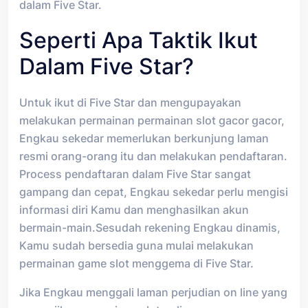
dalam Five Star.
Seperti Apa Taktik Ikut
Dalam Five Star?
Untuk ikut di Five Star dan mengupayakan
melakukan permainan permainan slot gacor gacor,
Engkau sekedar memerlukan berkunjung laman
resmi orang-orang itu dan melakukan pendaftaran.
Process pendaftaran dalam Five Star sangat
gampang dan cepat, Engkau sekedar perlu mengisi
informasi diri Kamu dan menghasilkan akun
bermain-main.Sesudah rekening Engkau dinamis,
Kamu sudah bersedia guna mulai melakukan
permainan game slot menggema di Five Star.
Jika Engkau menggali laman perjudian on line yang