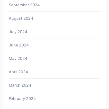
September 2024
August 2024
July 2024
June 2024
May 2024
April 2024
March 2024
February 2024