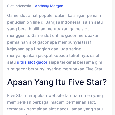
Slot Indonesia
Anthony Morgan
Game slot amat populer dalam kalangan pemain
perjudian on line di Bangsa Indonesia. salah satu
yang beralih pilihan merupakan game slot
menggema. Game slot online gacor merupakan
permainan slot gacor apa mempunyai taraf
kejayaan apa tinggian dan juga sering
menyampaikan jackpot kepada tokohnya. salah
satu
situs slot gacor
siapa terkenal bersama gim
slot gacor berbunyi nyaring merupakan Five Star.
Apaan Yang Itu Five Star?
Five Star merupakan website taruhan onlen yang
memberikan berbagai macam permainan slot,
termasuk permainan slot gacor.Laman yang satu