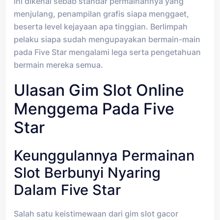
ini dikenal sebab standar permainannya yang
menjulang, penampilan grafis siapa menggaet,
beserta level kejayaan apa tinggian. Berlimpah
pelaku siapa sudah mengupayakan bermain-main
pada Five Star mengalami lega serta pengetahuan
bermain mereka semua.
Ulasan Gim Slot Online
Menggema Pada Five
Star
Keunggulannya Permainan
Slot Berbunyi Nyaring
Dalam Five Star
Salah satu keistimewaan dari gim slot gacor