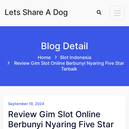
Skip to content
Lets Share A Dog
Blog Detail
Home
Slot Indonesia
Review Gim Slot Online Berbunyi Nyaring Five Star
Terbaik
September 19, 2024
Review Gim Slot Online
Berbunyi Nyaring Five Star