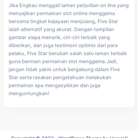
Jika Engkau menggali laman perjudian on line yang
menyajikan permainan slot online menggema
bersama tingkat kejayaan menjulang, Five Star
ialah alternatif yang akurat. Dengan tampilan
gambar siapa menarik, ciri-ciri terbaik yang
diberikan, dan juga testimoni optimis dari para
pelaku, Five Star berubah salah satu laman terbaik
guna bermain permainan slot menggema.Jadi,
jangan tidak yakin untuk bergabung dalam Five
Star serta rasakan pengetahuan melakukan
permainan apa mengasyikkan dan juga
menguntungkan!