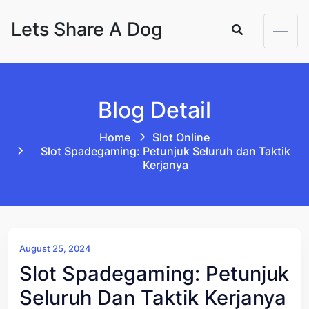
Skip to content
Lets Share A Dog
Blog Detail
Home
Slot Online
Slot Spadegaming: Petunjuk Seluruh dan Taktik
Kerjanya
August 25, 2024
Slot Spadegaming: Petunjuk
Seluruh Dan Taktik Kerjanya