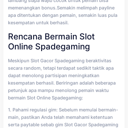
lambang siapa wajib cocok untuk pemain bisa
memenangkan bonus.Semakin melimpah payline
apa ditentukan dengan pemain, semakin luas pula
kesempatan untuk berhasil.
Rencana Bermain Slot
Online Spadegaming
Meskipun Slot Gacor Spadegaming beraktivitas
secara random, tetapi terdapat sedikit taktik apa
dapat menolong partisipan meningkatkan
kesempatan berhasil. Beriringan adalah beberapa
petunjuk apa mampu menolong pemain waktu
bermain Slot Online Spadegaming:
1. Pahami regulasi gim: Sebelum memulai bermain-
main, pastikan Anda telah memahami ketentuan
serta paytable sebab gim Slot Gacor Spadegaming