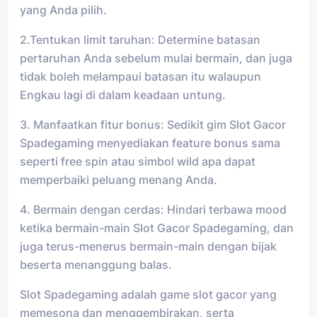
yang Anda pilih.
2.Tentukan limit taruhan: Determine batasan
pertaruhan Anda sebelum mulai bermain, dan juga
tidak boleh melampaui batasan itu walaupun
Engkau lagi di dalam keadaan untung.
3. Manfaatkan fitur bonus: Sedikit gim Slot Gacor
Spadegaming menyediakan feature bonus sama
seperti free spin atau simbol wild apa dapat
memperbaiki peluang menang Anda.
4. Bermain dengan cerdas: Hindari terbawa mood
ketika bermain-main Slot Gacor Spadegaming, dan
juga terus-menerus bermain-main dengan bijak
beserta menanggung balas.
Slot Spadegaming adalah game slot gacor yang
memesona dan menggembirakan, serta