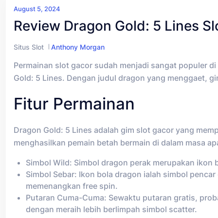
August 5, 2024
Review Dragon Gold: 5 Lines Sl
Situs Slot
Anthony Morgan
Permainan slot gacor sudah menjadi sangat populer di
Gold: 5 Lines. Dengan judul dragon yang menggaet, 
Fitur Permainan
Dragon Gold: 5 Lines adalah gim slot gacor yang memp
menghasilkan pemain betah bermain di dalam masa apa 
Simbol Wild: Simbol dragon perak merupakan ikon 
Simbol Sebar: Ikon bola dragon ialah simbol pencar
memenangkan free spin.
Putaran Cuma-Cuma: Sewaktu putaran gratis, prob
dengan meraih lebih berlimpah simbol scatter.