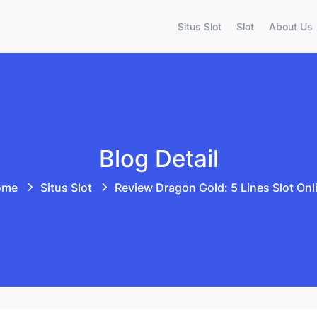
Situs Slot
Slot
About Us
Blog Detail
ome
Situs Slot
Review Dragon Gold: 5 Lines Slot Onl