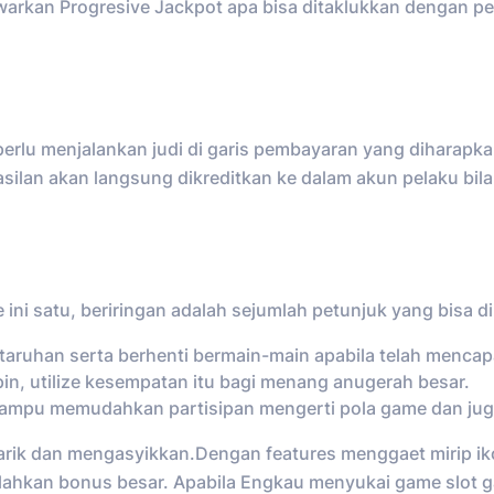
arkan Progresive Jackpot apa bisa ditaklukkan dengan pela
perlu menjalankan judi di garis pembayaran yang diharapka
silan akan langsung dikreditkan ke dalam akun pelaku bi
ni satu, beriringan adalah sejumlah petunjuk yang bisa d
taruhan serta berhenti bermain-main apabila telah mencapai
pin, utilize kesempatan itu bagi menang anugerah besar.
 mampu memudahkan partisipan mengerti pola game dan j
arik dan mengasyikkan.Dengan features menggaet mirip ikon
ahkan bonus besar. Apabila Engkau menyukai game slot g