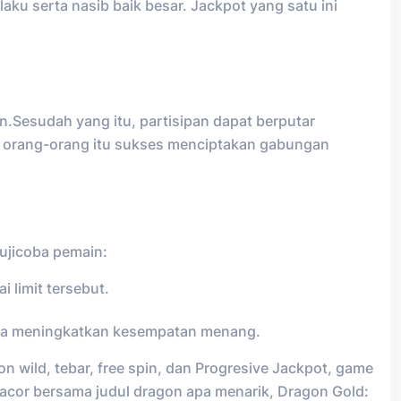
ku serta nasib baik besar. Jackpot yang satu ini
n.Sesudah yang itu, partisipan dapat berputar
la orang-orang itu sukses menciptakan gabungan
iujicoba pemain:
 limit tersebut.
uga meningkatkan kesempatan menang.
 wild, tebar, free spin, dan Progresive Jackpot, game
acor bersama judul dragon apa menarik, Dragon Gold: