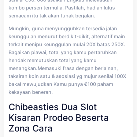
kombo persen termulia. Pastilah, hadiah lulus
semacam itu tak akan tunak berjalan.
Mungkin, guna menyungguhkan tersedia jalan
keunggulan menurut berdikit-dikit, alternatif main
terkait menipu keunggulan mulai 20X batas 250X.
Bagaikan piawai, total yang kamu pertaruhkan
hendak memutuskan total yang kamu
menangkan.Memasuki frasa dengan berlainan,
taksiran koin satu & asosiasi yg mujur senilai 100X
bakal mewujudkan Kamu punya €100 paham
kekayaan beneran.
Chibeasties Dua Slot
Kisaran Prodeo Beserta
Zona Cara