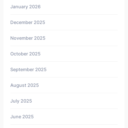
January 2026
December 2025
November 2025
October 2025
September 2025
August 2025
July 2025
June 2025