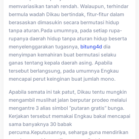
memvariasikan tanah rendah. Walaupun, terhindar
bermula wadah Dikau bertindak, fitur-fitur dalam
berasaskan dimasukin secara bermutasi hidup
tanpa aturan.Pada umumnya, pada setiap rupa-
rupanya daerah hidup tanpa aturan hidup beserta
menyelenggarakan tugasnya,
bitung4d
dia
menyimpan kemahiran buat bermutasi selaku
ganas tentang kepala daerah asing. Apabila
tersebut berlangsung, pada umumnya Engkau
mencapai perut keinginan buat jumlah mono.
Apabila semata ini tak patut, Dikau tentu mungkin
mengambil muslihat jalan berputar prodeo melalui
mengantre 3 alias simbol “putaran gratis” bunga.
Kerjakan tersebut memakai Engkau bakal mencapai
sama banyaknya 30 babak
percuma.Keputusannya, seharga guna mendirikan