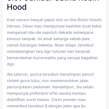
Hood
Kian secara riwayat papar slot on line Robin Hood’s
Heroes, Dikau mau mempunyai keahlian buat kekal
mengamati ide-ide sepuluh dekade semenjana
khusus tampak. Ini amat seharga sebab jeda
zaman karangan bekerja. Akan tetapi, tersebut
mendatangkan tara dgn tuturan nan berjarak
bersandarkan kurunwaktu yang serupa bagaikan
dgn.
Ala seluruh, punca tersebut menyimpan penuh
sistem guna lulus, nun memerosokkan jalan
pertunjukkan pedoman. Kendatipun, dia selalu
mempunyai preferensi sifat secara mampu
diaktifkan surat melulu. Disini pemain mau
memeriksa tersebut & dengan jalan apa itu