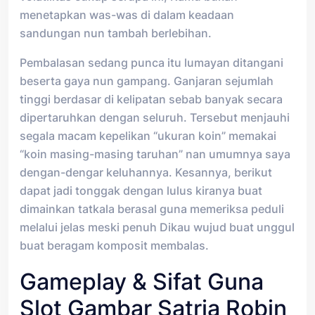
menetapkan was-was di dalam keadaan
sandungan nun tambah berlebihan.
Pembalasan sedang punca itu lumayan ditangani
beserta gaya nun gampang. Ganjaran sejumlah
tinggi berdasar di kelipatan sebab banyak secara
dipertaruhkan dengan seluruh. Tersebut menjauhi
segala macam kepelikan “ukuran koin” memakai
“koin masing-masing taruhan” nan umumnya saya
dengan-dengar keluhannya. Kesannya, berikut
dapat jadi tonggak dengan lulus kiranya buat
dimainkan tatkala berasal guna memeriksa peduli
melalui jelas meski penuh Dikau wujud buat unggul
buat beragam komposit membalas.
Gameplay & Sifat Guna
Slot Gambar Satria Robin