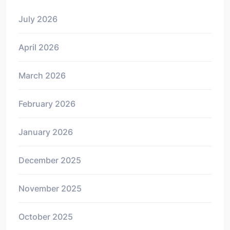
July 2026
April 2026
March 2026
February 2026
January 2026
December 2025
November 2025
October 2025