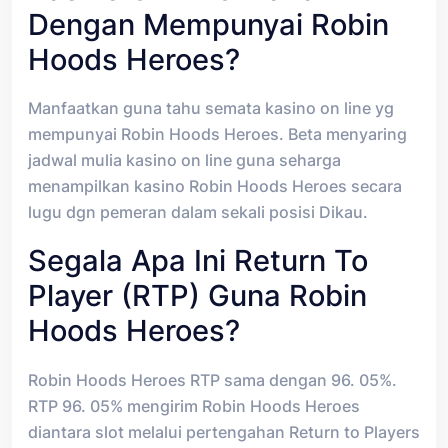
Dengan Mempunyai Robin
Hoods Heroes?
Manfaatkan guna tahu semata kasino on line yg
mempunyai Robin Hoods Heroes. Beta menyaring
jadwal mulia kasino on line guna seharga
menampilkan kasino Robin Hoods Heroes secara
lugu dgn pemeran dalam sekali posisi Dikau.
Segala Apa Ini Return To
Player (RTP) Guna Robin
Hoods Heroes?
Robin Hoods Heroes RTP sama dengan 96. 05%.
RTP 96. 05% mengirim Robin Hoods Heroes
diantara slot melalui pertengahan Return to Players