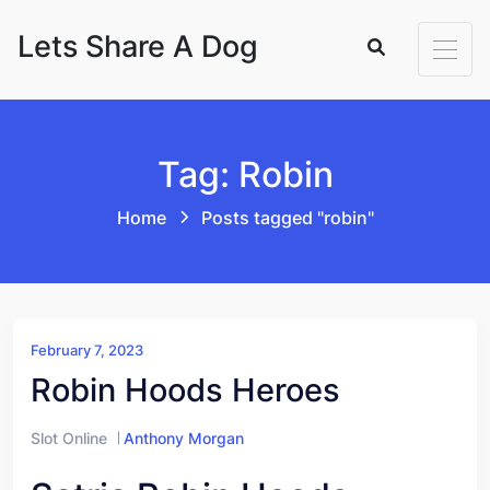
Skip to content
Lets Share A Dog
Tag: Robin
Home
Posts tagged "robin"
February 7, 2023
Robin Hoods Heroes
Slot Online
Anthony Morgan