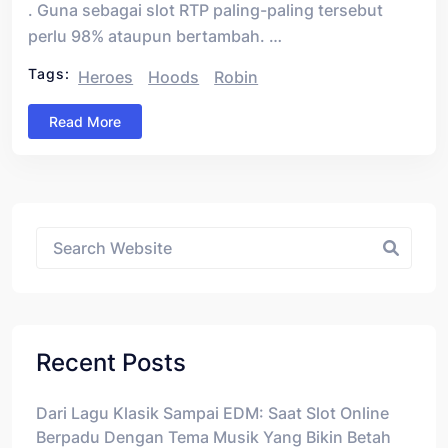
. Guna sebagai slot RTP paling-paling tersebut
perlu 98% ataupun bertambah. …
Tags:
Heroes
Hoods
Robin
Read More
Asides
Recent Posts
Dari Lagu Klasik Sampai EDM: Saat Slot Online
Berpadu Dengan Tema Musik Yang Bikin Betah