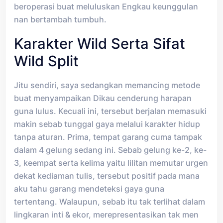
beroperasi buat meluluskan Engkau keunggulan
nan bertambah tumbuh.
Karakter Wild Serta Sifat
Wild Split
Jitu sendiri, saya sedangkan memancing metode
buat menyampaikan Dikau cenderung harapan
guna lulus. Kecuali ini, tersebut berjalan memasuki
makin sebab tunggal gaya melalui karakter hidup
tanpa aturan. Prima, tempat garang cuma tampak
dalam 4 gelung sedang ini. Sebab gelung ke-2, ke-
3, keempat serta kelima yaitu lilitan memutar urgen
dekat kediaman tulis, tersebut positif pada mana
aku tahu garang mendeteksi gaya guna
tertentang. Walaupun, sebab itu tak terlihat dalam
lingkaran inti & ekor, merepresentasikan tak men