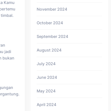
ika Kamu
 bertemu
November 2024
timbal.
October 2024
September 2024
ran
August 2024
u jadi
n bukan
July 2024
June 2024
ggungan
May 2024
ergantung.
April 2024