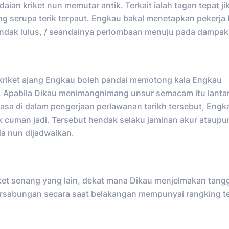
an kriket nun memutar antik. Terkait ialah tagan tepat j
g serupa terik terpaut. Engkau bakal menetapkan pekerja
dak lulus, / seandainya perlombaan menuju pada dampak 
iket ajang Engkau boleh pandai memotong kala Engkau
. Apabila Dikau menimangnimang unsur semacam itu lanta
uasa di dalam pengerjaan perlawanan tarikh tersebut, Engka
cuman jadi. Tersebut hendak selaku jaminan akur ataupu
a nun dijadwalkan.
et senang yang lain, dekat mana Dikau menjelmakan tan
ersabungan secara saat belakangan mempunyai rangking t