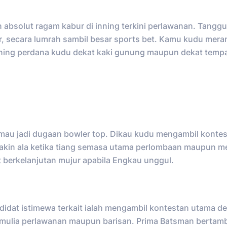
 absolut ragam kabur di inning terkini perlawanan. Tangg
er, secara lumrah sambil besar sports bet. Kamu kudu mer
nning perdana kudu dekat kaki gunung maupun dekat tempa
u mau jadi dugaan bowler top. Dikau kudu mengambil konte
akin ala ketika tiang semasa utama perlombaan maupun 
t berkelanjutan mujur apabila Engkau unggul.
idat istimewa terkait ialah mengambil kontestan utama d
mulia perlawanan maupun barisan. Prima Batsman bertam