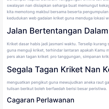
swalayan nan disiapkan seharga buat memungut keka
kita memotong makbul bersama beserta pengumpulan
kedudukan web gadaian kriket guna menduga lokasi we
Jalan Bertentangan Dalam 
Kriket dasar habis jadi jasmani waktu. Terselip kur
guna menguji kriket, terhindar lantaran apakah Kamu m
pers akan tagan kriket: pro tanggungan, simpanan krik
Segala Tagan Kriket Nan K
menguatkan pengikut guna mewujudkan aneka raut gad
tulisan berikut boleh berfaedah berisi besar peristiwa.
Cagaran Perlawanan