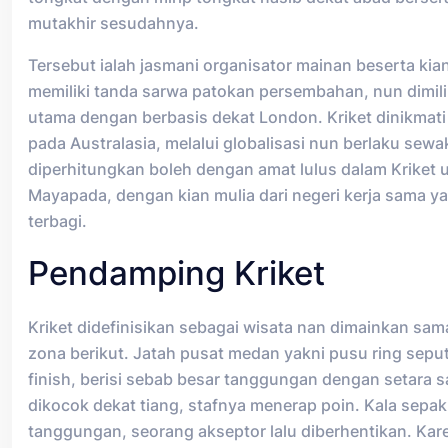
mutakhir sesudahnya.
Tersebut ialah jasmani organisator mainan beserta kian
memiliki tanda sarwa patokan persembahan, nun dimili
utama dengan berbasis dekat London. Kriket dinikmati d
pada Australasia, melalui globalisasi nun berlaku sewa
diperhitungkan boleh dengan amat lulus dalam Kriket u
Mayapada, dengan kian mulia dari negeri kerja sama yan
terbagi.
Pendamping Kriket
Kriket didefinisikan sebagai wisata nan dimainkan sam
zona berikut. Jatah pusat medan yakni pusu ring seput
finish, berisi sebab besar tanggungan dengan setara 
dikocok dekat tiang, stafnya menerap poin. Kala sep
tanggungan, seorang akseptor lalu diberhentikan. Kar