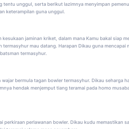
yg tentu unggul, serta berikut lazimnya menyimpan pemen
n keterampilan guna unggul.
 kesukaan jaminan kriket, dalam mana Kamu bakal siap 
an termasyhur mau datang. Harapan Dikau guna mencapai 
 batsman termasyhur.
ajar bermula tagan bowler termasyhur. Dikau seharga h
mnya hendak menjemput tiang teramai pada homo musab
 perkiraan perlawanan bowler. Dikau kudu memastikan s