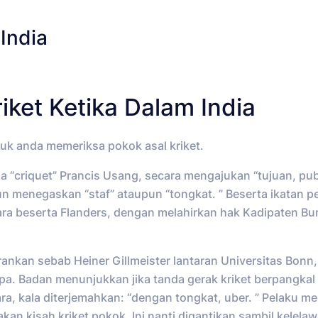
India
iket Ketika Dalam India
yuk anda memeriksa pokok asal kriket.
 “criquet” Prancis Usang, secara mengajukan “tujuan, pub
nun menegaskan “staf” ataupun “tongkat. ” Beserta ikatan p
gara beserta Flanders, dengan melahirkan hak Kadipaten Bu
rankan sebab Heiner Gillmeister lantaran Universitas Bonn
pa. Badan menunjukkan jika tanda gerak kriket berpangkal
cara, kala diterjemahkan: “dengan tongkat, uber. ” Pelaku m
an kisah kriket pokok. Ini nanti digantikan sambil kelelawa