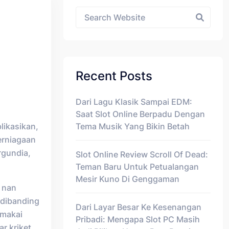
Asides
Recent Posts
Dari Lagu Klasik Sampai EDM:
Saat Slot Online Berpadu Dengan
likasikan,
Tema Musik Yang Bikin Betah
erniagaan
rgundia,
Slot Online Review Scroll Of Dead:
Teman Baru Untuk Petualangan
Mesir Kuno Di Genggaman
, nan
 dibanding
Dari Layar Besar Ke Kesenangan
emakai
Pribadi: Mengapa Slot PC Masih
r kriket