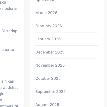
laku
a pelerai
March 2026
February 2026
Di setiap
January 2026
 menerap
December 2025
November 2025
October 2025
iartikan
arat dekat
September 2025
gkat
au
August 2025
cammers di