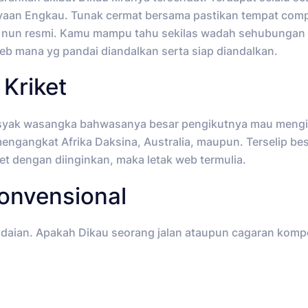
yaan Engkau. Tunak cermat bersama pastikan tempat com
 nun resmi. Kamu mampu tahu sekilas wadah sehubungan 
b mana yg pandai diandalkan serta siap diandalkan.
Kriket
ang syak wasangka bahwasanya besar pengikutnya mau mengi
engangkat Afrika Daksina, Australia, maupun. Terselip be
et dengan diinginkan, maka letak web termulia.
onvensional
aian. Apakah Dikau seorang jalan ataupun cagaran komp