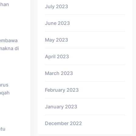
uhan
July 2023
June 2023
May 2023
membawa
makna di
April 2023
March 2023
arus
February 2023
aqah
January 2023
December 2022
atu