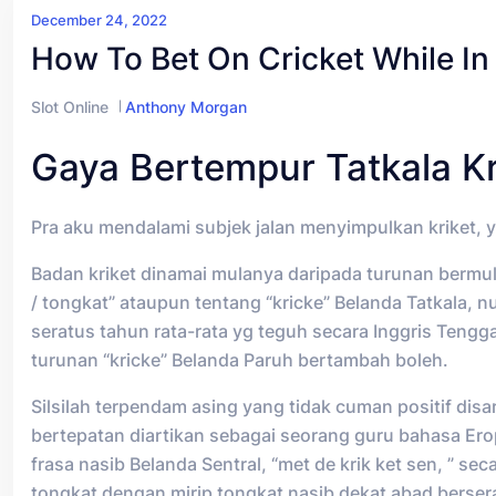
December 24, 2022
How To Bet On Cricket While In 
Slot Online
Anthony Morgan
Gaya Bertempur Tatkala Kr
Pra aku mendalami subjek jalan menyimpulkan kriket, 
Badan kriket dinamai mulanya daripada turunan bermula
/ tongkat” ataupun tentang “kricke” Belanda Tatkala, 
seratus tahun rata-rata yg teguh secara Inggris Teng
turunan “kricke” Belanda Paruh bertambah boleh.
Silsilah terpendam asing yang tidak cuman positif disa
bertepatan diartikan sebagai seorang guru bahasa Ero
frasa nasib Belanda Sentral, “met de krik ket sen, ” se
tongkat dengan mirip tongkat nasib dekat abad berserak