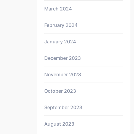
March 2024
February 2024
January 2024
December 2023
November 2023
October 2023
September 2023
August 2023