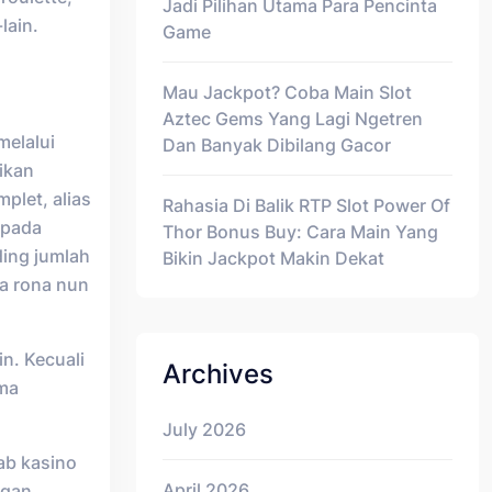
Jadi Pilihan Utama Para Pencinta
lain.
Game
Mau Jackpot? Coba Main Slot
Aztec Gems Yang Lagi Ngetren
melalui
Dan Banyak Dibilang Gacor
ikan
plet, alias
Rahasia Di Balik RTP Slot Power Of
 pada
Thor Bonus Buy: Cara Main Yang
ding jumlah
Bikin Jackpot Makin Dekat
ta rona nun
in. Kecuali
Archives
ama
July 2026
ab kasino
April 2026
ngan