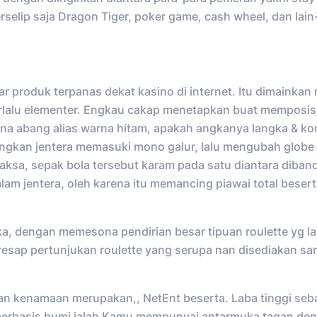
erselip saja Dragon Tiger, poker game, cash wheel, dan lain-
r produk terpanas dekat kasino di internet. Itu dimainkan 
 terlalu elementer. Engkau cakap menetapkan buat memposis
a abang alias warna hitam, apakah angkanya langka & kom
ingkan jentera memasuki mono galur, lalu mengubah globe
aksa, sepak bola tersebut karam pada satu diantara diban
lam jentera, oleh karena itu memancing piawai total beser
ika, dengan memesona pendirian besar tipuan roulette yg la
esap pertunjukan roulette yang serupa nan disediakan s
kan kenamaan merupakan,, NetEnt beserta. Laba tinggi seb
et berbasis bumi ialah Kamu mempunyai antarmuka tagan de