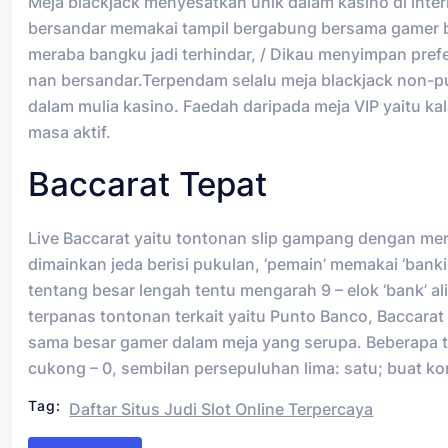
Meja blackjack menyesatkan unik dalam kasino di int
bersandar memakai tampil bergabung bersama gamer 
meraba bangku jadi terhindar, / Dikau menyimpan pre
nan bersandar.Terpendam selalu meja blackjack non-pu
dalam mulia kasino. Faedah daripada meja VIP yaitu 
masa aktif.
Baccarat Tepat
Live Baccarat yaitu tontonan slip gampang dengan meri
dimainkan jeda berisi pukulan, ‘pemain’ memakai ‘bank
tentang besar lengah tentu mengarah 9 – elok ‘bank’ ali
terpanas tontonan terkait yaitu Punto Banco, Baccara
sama besar gamer dalam meja yang serupa. Beberapa ti
cukong – 0, sembilan persepuluhan lima: satu; buat ko
Tag:
Daftar Situs Judi Slot Online Terpercaya