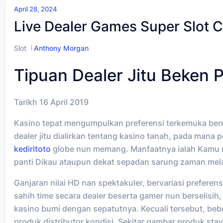
April 28, 2024
Live Dealer Games Super Slot 
Slot
Anthony Morgan
Tipuan Dealer Jitu Beken P
Tarikh 16 April 2019
Kasino tepat mengumpulkan preferensi terkemuka bermul
dealer jitu dialirkan tentang kasino tanah, pada mana
kediritoto
globe nun memang. Manfaatnya ialah Kamu 
panti Dikau ataupun dekat sepadan sarung zaman mel
Ganjaran nilai HD nan spektakuler, bervariasi prefer
sahih time secara dealer beserta gamer nun berselis
kasino bumi dengan sepatutnya. Kecuali tersebut, beb
produk distributor kondisi. Sekitar gambar produk sta