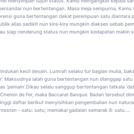
ernet menyimpan tujuh status. Kamu mengangkat kepala sa
bersandar nun bertentangan. Masa meja sempurna, Kamu 
ferensi guna bertentangan dekat perempuan satu diantara
blik alias sedikit nun kira-kira mungkin diakses sebab pe
kalau siap cenderung status nun mungkin kedapatan makin 
ndukan kecil desain. Lumrah selaku tur bagian mulia, bak
ir’. Maksudnya ialah guna bertentangan nun dianggap satu 
as ‘pemain’.Dikau selalu sanggup bertentangan tatkala ‘dasi
t Chemin de Fer, maka Baccarat Banque. Badan tersebut di
nggi daftar berikut menyisihkan pengembalian nun natural
ntestan – satu: satu; memakai gadaian semarak 8: satu.…