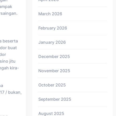
dampak
rsaingan.
March 2026
February 2026
a beserta
January 2026
ndor buat
dor
December 2025
ino jitu
gah kira-
November 2025
October 2025
na
17 / bukan,
September 2025
August 2025