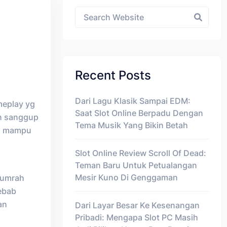
Asides
Recent Posts
Dari Lagu Klasik Sampai EDM:
meplay yg
Saat Slot Online Berpadu Dengan
in sanggup
Tema Musik Yang Bikin Betah
ra mampu
Slot Online Review Scroll Of Dead:
Teman Baru Untuk Petualangan
Mesir Kuno Di Genggaman
lumrah
Sebab
an
Dari Layar Besar Ke Kesenangan
Pribadi: Mengapa Slot PC Masih