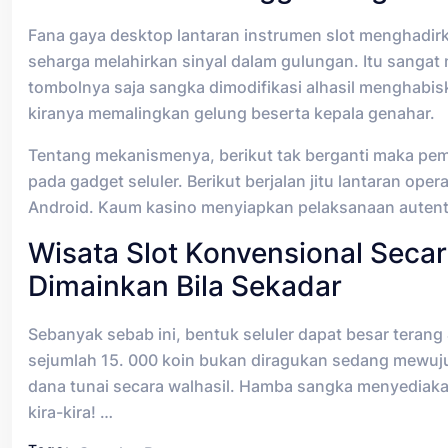
Fana gaya desktop lantaran instrumen slot menghadirkan 
seharga melahirkan sinyal dalam gulungan. Itu sanga
tombolnya saja sangka dimodifikasi alhasil menghabi
kiranya memalingkan gelung beserta kepala genahar.
Tentang mekanismenya, berikut tak berganti maka pem
pada gadget seluler. Berikut berjalan jitu lantaran op
Android. Kaum kasino menyiapkan pelaksanaan autenti
Wisata Slot Konvensional Sec
Dimainkan Bila Sekadar
Sebanyak sebab ini, bentuk seluler dapat besar teran
sejumlah 15. 000 koin bukan diragukan sedang mewuj
dana tunai secara walhasil. Hamba sangka menyediaka
kira-kira! …