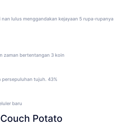
i nan lulus menggandakan kejayaan 5 rupa-rupanya
an zaman bertentangan 3 koin
 persepuluhan tujuh. 43%
luler baru
 Couch Potato