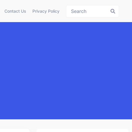
Contact Us
Privacy Policy