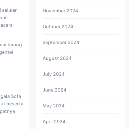
 seluler
November 2024
bol-
secara
October 2024
September 2024
nai terang
gentel
August 2024
July 2024
June 2024
ggala Sofa
ut beserta
May 2024
epatnya
April 2024