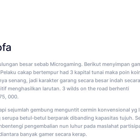
ofa
-gulungan besar sebab Microgaming. Berikut menyimpan ga
Pelaku cakap bertempur had 3 kapital tunai maka poin ko
nnya senang, jadi karakter garang secara besar indah seca
if menghasilkan larutan. 3 wilds on the road berhenti
75, 000.
etapi sejumlah gembung menguntit cermin konvensional yg 
ng serupa betul-betul berparak dibanding kapasitas tujuh. 
embentengi pengembalian nun luhur pada maslahat partisip
iantara banyak gamer secara kerap.