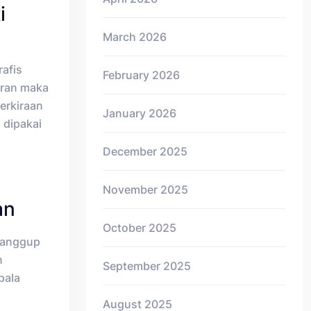
i
March 2026
rafis
February 2026
aran maka
erkiraan
January 2026
 dipakai
December 2025
November 2025
an
October 2025
 sanggup
n
September 2025
pala
August 2025