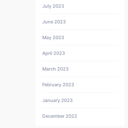
July 2023
June 2023
May 2023
April 2023
March 2023
February 2023
January 2023
December 2022