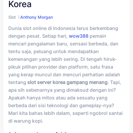
Korea
Slot
Anthony Morgan
Dunia slot online di Indonesia terus berkembang
dengan pesat. Setiap hari,
wow388
pemain
mencari pengalaman baru, sensasi berbeda, dan
tentu saja, peluang untuk mendapatkan
kemenangan yang lebih sering. Di tengah hiruk-
pikuk pilihan provider dan platform, satu frasa
yang kerap muncul dan mencuri perhatian adalah
tentang
slot server korea gampang menang
. Tapi,
apa sih sebenarnya yang dimaksud dengan ini?
Apakah hanya mitos atau ada sesuatu yang
berbeda dari sisi teknologi dan gameplay-nya?
Mari kita bahas lebih dalam, seperti ngobrol santai
di warung kopi.