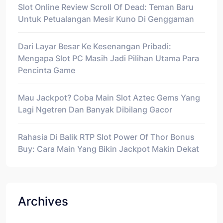
Slot Online Review Scroll Of Dead: Teman Baru
Untuk Petualangan Mesir Kuno Di Genggaman
Dari Layar Besar Ke Kesenangan Pribadi:
Mengapa Slot PC Masih Jadi Pilihan Utama Para
Pencinta Game
Mau Jackpot? Coba Main Slot Aztec Gems Yang
Lagi Ngetren Dan Banyak Dibilang Gacor
Rahasia Di Balik RTP Slot Power Of Thor Bonus
Buy: Cara Main Yang Bikin Jackpot Makin Dekat
Archives