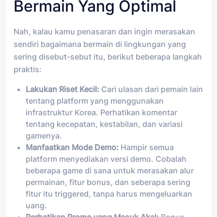
Bermain Yang Optimal
Nah, kalau kamu penasaran dan ingin merasakan
sendiri bagaimana bermain di lingkungan yang
sering disebut-sebut itu, berikut beberapa langkah
praktis:
Lakukan Riset Kecil:
Cari ulasan dari pemain lain
tentang platform yang menggunakan
infrastruktur Korea. Perhatikan komentar
tentang kecepatan, kestabilan, dan variasi
gamenya.
Manfaatkan Mode Demo:
Hampir semua
platform menyediakan versi demo. Cobalah
beberapa game di sana untuk merasakan alur
permainan, fitur bonus, dan seberapa sering
fitur itu triggered, tanpa harus mengeluarkan
uang.
Perhatikan Promo yang Masuk Akal:
Bonus