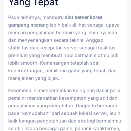
Yang Tepat
Pada akhirnya, memburu
slot server korea
gampang menang
lebih baik dilihat sebagai upaya
mencari pengalaman bermain yang lebih nyaman
dan menyenangkan secara teknis. Anggap
stabilitas dan kecepatan server sebagai fasilitas
premium yang membuat hobi bermain slotmu jadi
lebih smooth. Kemenangan tetaplah soal
keberuntungan, pemilihan game yang tepat, dan
manajemen yang bijak.
Fenomena ini mencerminkan keinginan dasar para
pemain: mendapatkan kesempatan yang adil dan
pengalaman yang menghibur. Daripada berharap
pada “kemudahan” dari sebuah lokasi server, lebih
baik bangun pengetahuan dan strategi bermainmu
sendiri. Coba berbagai game, pahami karakternya,