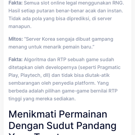
Fakta:
Semua slot online legal menggunakan RNG.
Hasil setiap putaran benar-benar acak dan instan.
Tidak ada pola yang bisa diprediksi, di server
manapun.
Mitos:
“Server Korea sengaja dibuat gampang
menang untuk menarik pemain baru.”
Fakta:
Algoritma dan RTP sebuah game sudah
ditetapkan oleh developernya (seperti Pragmatic
Play, Playtech, dll) dan tidak bisa diutak-atik
sembarangan oleh penyedia platform. Yang
berbeda adalah pilihan game-game bernilai RTP
tinggi yang mereka sediakan.
Menikmati Permainan
Dengan Sudut Pandang