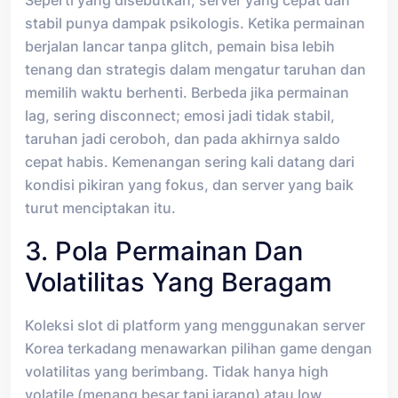
stabil punya dampak psikologis. Ketika permainan
berjalan lancar tanpa glitch, pemain bisa lebih
tenang dan strategis dalam mengatur taruhan dan
memilih waktu berhenti. Berbeda jika permainan
lag, sering disconnect; emosi jadi tidak stabil,
taruhan jadi ceroboh, dan pada akhirnya saldo
cepat habis. Kemenangan sering kali datang dari
kondisi pikiran yang fokus, dan server yang baik
turut menciptakan itu.
3. Pola Permainan Dan
Volatilitas Yang Beragam
Koleksi slot di platform yang menggunakan server
Korea terkadang menawarkan pilihan game dengan
volatilitas yang berimbang. Tidak hanya high
volatile (menang besar tapi jarang) atau low