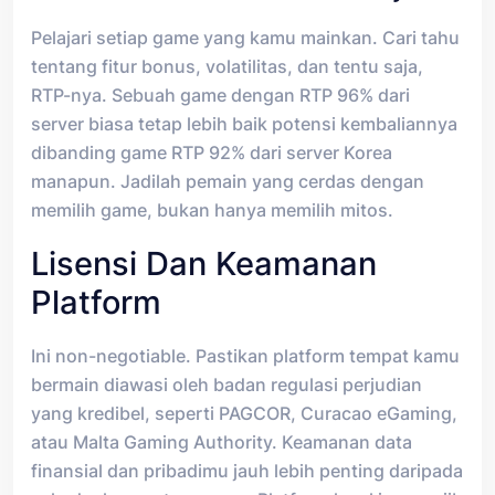
Pelajari setiap game yang kamu mainkan. Cari tahu
tentang fitur bonus, volatilitas, dan tentu saja,
RTP-nya. Sebuah game dengan RTP 96% dari
server biasa tetap lebih baik potensi kembaliannya
dibanding game RTP 92% dari server Korea
manapun. Jadilah pemain yang cerdas dengan
memilih game, bukan hanya memilih mitos.
Lisensi Dan Keamanan
Platform
Ini non-negotiable. Pastikan platform tempat kamu
bermain diawasi oleh badan regulasi perjudian
yang kredibel, seperti PAGCOR, Curacao eGaming,
atau Malta Gaming Authority. Keamanan data
finansial dan pribadimu jauh lebih penting daripada