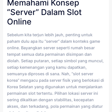
Memahami Konsep
“Server” Dalam Slot
Online
Sebelum kita terjun lebih jauh, penting untuk
paham dulu apa itu “server” dalam konteks game
online. Bayangkan server seperti rumah besar
tempat semua data permainan disimpan dan
diolah. Setiap putaran, setiap simbol yang muncul,
setiap kemenangan yang kamu dapatkan,
semuanya diproses di sana. Nah, “slot server
korea” mengacu pada server fisik yang berlokasi di
Korea Selatan yang digunakan untuk menjalankan
permainan slot tertentu. Pilihan lokasi server ini
sering dikaitkan dengan stabilitas, kecepatan
akses, dan terkadang, pola permainan yang diatur