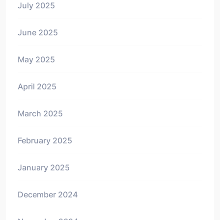
July 2025
June 2025
May 2025
April 2025
March 2025
February 2025
January 2025
December 2024