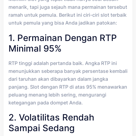
menarik, tapi juga sejauh mana permainan tersebut
ramah untuk pemula. Berikut ini ciri-ciri slot terbaik
untuk pemula yang bisa Anda jadikan patokan:
1. Permainan Dengan RTP
Minimal 95%
RTP tinggi adalah pertanda baik. Angka RTP ini
menunjukkan seberapa banyak persentase kembali
dari taruhan akan dibayarkan dalam jangka
panjang. Slot dengan RTP di atas 95% menawarkan
peluang menang lebih sering, mengurangi
ketegangan pada dompet Anda.
2. Volatilitas Rendah
Sampai Sedang