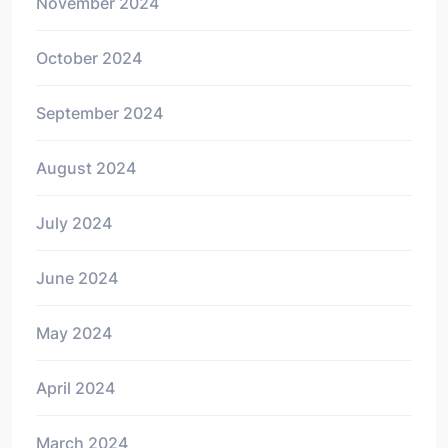
November 2024
October 2024
September 2024
August 2024
July 2024
June 2024
May 2024
April 2024
March 2024