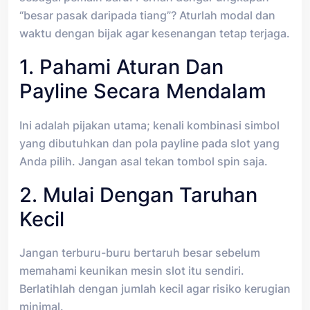
“besar pasak daripada tiang”? Aturlah modal dan
waktu dengan bijak agar kesenangan tetap terjaga.
1. Pahami Aturan Dan
Payline Secara Mendalam
Ini adalah pijakan utama; kenali kombinasi simbol
yang dibutuhkan dan pola payline pada slot yang
Anda pilih. Jangan asal tekan tombol spin saja.
2. Mulai Dengan Taruhan
Kecil
Jangan terburu-buru bertaruh besar sebelum
memahami keunikan mesin slot itu sendiri.
Berlatihlah dengan jumlah kecil agar risiko kerugian
minimal.