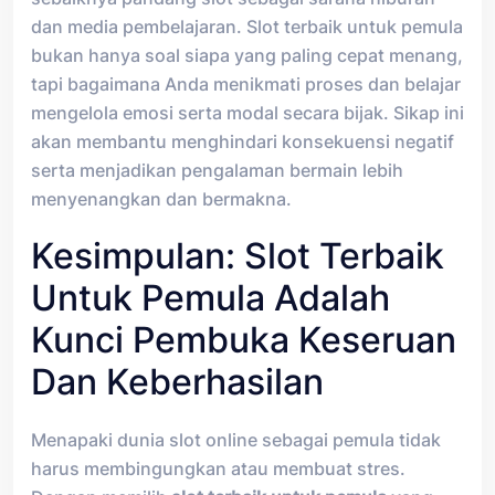
dan media pembelajaran. Slot terbaik untuk pemula
bukan hanya soal siapa yang paling cepat menang,
tapi bagaimana Anda menikmati proses dan belajar
mengelola emosi serta modal secara bijak. Sikap ini
akan membantu menghindari konsekuensi negatif
serta menjadikan pengalaman bermain lebih
menyenangkan dan bermakna.
Kesimpulan: Slot Terbaik
Untuk Pemula Adalah
Kunci Pembuka Keseruan
Dan Keberhasilan
Menapaki dunia slot online sebagai pemula tidak
harus membingungkan atau membuat stres.