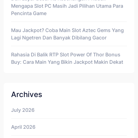
Mengapa Slot PC Masih Jadi Pilihan Utama Para
Pencinta Game
Mau Jackpot? Coba Main Slot Aztec Gems Yang
Lagi Ngetren Dan Banyak Dibilang Gacor
Rahasia Di Balik RTP Slot Power Of Thor Bonus
Buy: Cara Main Yang Bikin Jackpot Makin Dekat
Archives
July 2026
April 2026