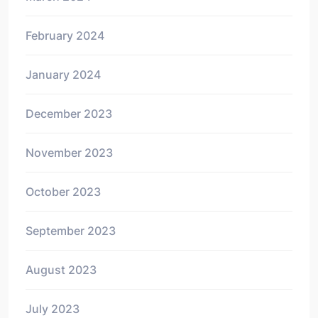
February 2024
January 2024
December 2023
November 2023
October 2023
September 2023
August 2023
July 2023