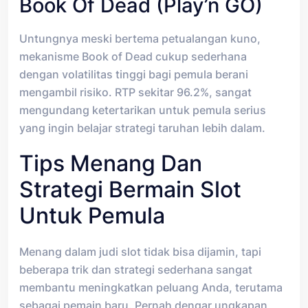
Book Of Dead (Play’n GO)
Untungnya meski bertema petualangan kuno,
mekanisme Book of Dead cukup sederhana
dengan volatilitas tinggi bagi pemula berani
mengambil risiko. RTP sekitar 96.2%, sangat
mengundang ketertarikan untuk pemula serius
yang ingin belajar strategi taruhan lebih dalam.
Tips Menang Dan
Strategi Bermain Slot
Untuk Pemula
Menang dalam judi slot tidak bisa dijamin, tapi
beberapa trik dan strategi sederhana sangat
membantu meningkatkan peluang Anda, terutama
sebagai pemain baru. Pernah dengar ungkapan