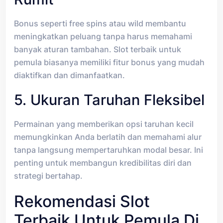
Bonus seperti free spins atau wild membantu
meningkatkan peluang tanpa harus memahami
banyak aturan tambahan. Slot terbaik untuk
pemula biasanya memiliki fitur bonus yang mudah
diaktifkan dan dimanfaatkan.
5. Ukuran Taruhan Fleksibel
Permainan yang memberikan opsi taruhan kecil
memungkinkan Anda berlatih dan memahami alur
tanpa langsung mempertaruhkan modal besar. Ini
penting untuk membangun kredibilitas diri dan
strategi bertahap.
Rekomendasi Slot
Terbaik Untuk Pemula Di