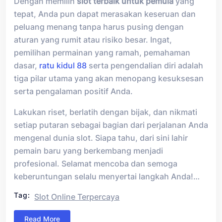
Dengan memilih
slot terbaik untuk pemula
yang
tepat, Anda pun dapat merasakan keseruan dan
peluang menang tanpa harus pusing dengan
aturan yang rumit atau risiko besar. Ingat,
pemilihan permainan yang ramah, pemahaman
dasar,
ratu kidul 88
serta pengendalian diri adalah
tiga pilar utama yang akan menopang kesuksesan
serta pengalaman positif Anda.
Lakukan riset, berlatih dengan bijak, dan nikmati
setiap putaran sebagai bagian dari perjalanan Anda
mengenal dunia slot. Siapa tahu, dari sini lahir
pemain baru yang berkembang menjadi
profesional. Selamat mencoba dan semoga
keberuntungan selalu menyertai langkah Anda!…
Tag:
Slot Online Terpercaya
Read More