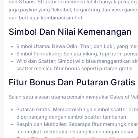
dan 3 baris. Struktur ini memberi lebih banyak peluan
juga payline yang fleksibel, tergantung dari versi
dari berbagai kombinasi simbol.
Simbol Dan Nilai Kemenangan
Simbol Utama: Dewa Odin, Thor, dan Loki, yang memil
Simbol Pendukung: Senjata Viking, topi horn, perisai
Wild dan Scatter: Simbol wild bisa menggantikan 
scatter memicu fitur bonus seperti putaran gratis.
Fitur Bonus Dan Putaran Gratis
Salah satu alasan utama pemain menyukai Gates of Val
Putaran Gratis: Memperoleh tiga simbol scatter di 
diperpanjang dengan simbol scatter tambahan.
Respin dan Multiplier: Beberapa fitur memungkinka
meningkat, membuka peluang kemenangan besar.