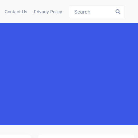
Contact Us
Privacy Policy