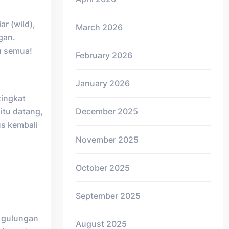
ar (wild),
March 2026
gan.
u semua!
February 2026
January 2026
tingkat
December 2025
itu datang,
us kembali
November 2025
October 2025
September 2025
5 gulungan
August 2025