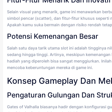
Selain visual yang menarik, game ini menawarkan berba
simbol pencar (scatter), dan fitur-fitur khusus seper
Apakah kamu suka bermain dengan risiko rendah tetapi
Potensi Kemenangan Besar
Salah satu daya tarik utama slot ini adalah tingginya ni
sedang hingga tinggi. Artinya, meskipun kemenangan b
hadiah yang diperoleh bisa sangat menggiurkan. Inil
mencoba keberuntungan mereka di game ini.
Konsep Gameplay Dan Me
Pengaturan Gulungan Dan Stru
Gates of Valhalla biasanya hadir dengan konfigurasi g