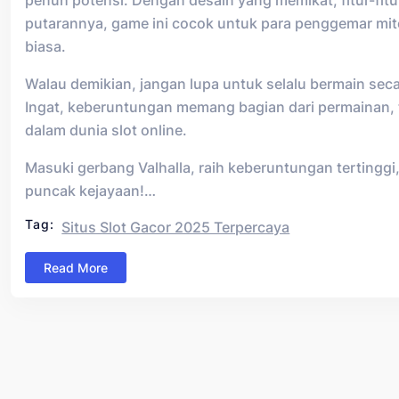
penuh potensi. Dengan desain yang memikat, fitur-fit
putarannya, game ini cocok untuk para penggemar mit
biasa.
Walau demikian, jangan lupa untuk selalu bermain se
Ingat, keberuntungan memang bagian dari permainan, t
dalam dunia slot online.
Masuki gerbang Valhalla, raih keberuntungan terting
puncak kejayaan!…
Tag:
Situs Slot Gacor 2025 Terpercaya
Read More