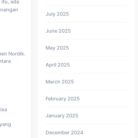
itu, ada
menangan
July 2025
June 2025
May 2025
amen Nordik.
ntara
April 2025
March 2025
February 2025
isa
January 2025
 yang
December 2024