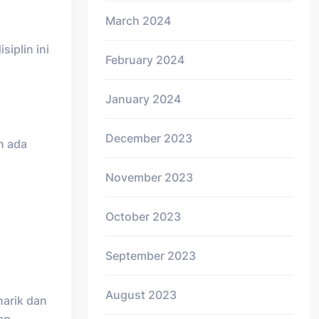
March 2024
iplin ini
February 2024
January 2024
December 2023
n ada
November 2023
October 2023
September 2023
August 2023
narik dan