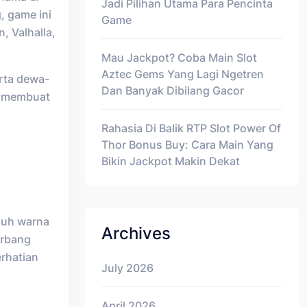
Jadi Pilihan Utama Para Pencinta
, game ini
Game
 Valhalla,
Mau Jackpot? Coba Main Slot
Aztec Gems Yang Lagi Ngetren
erta dewa-
Dan Banyak Dibilang Gacor
an membuat
Rahasia Di Balik RTP Slot Power Of
Thor Bonus Buy: Cara Main Yang
Bikin Jackpot Makin Dekat
enuh warna
Archives
erbang
erhatian
July 2026
April 2026