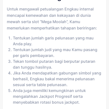
Untuk mengawali petualangan Engkau internal
mencapai kemewahan dan kekayaan di dunia
mewah serta slot “Mega Moolah”, Kamu
memerlukan memperhatikan tahapan beriringan:
Tentukan jumlah garis pelunasan yang mau
Anda play.
Tentukan jumlah judi yang mau Kamu pasang
per garis pembayaran.
Tekan tombol putaran bagi berputar putaran
dan tunggu hasilnya.
Jika Anda mendapatkan gabungan simbol yang
berhasil, Engkau bakal menerima pelunasan
sesuai serta table pelunasan.
Anda juga memiliki kemungkinan untuk
mengalahkan Jackpot Progresif serta
menyebabkan rotasi bonus jackpot.