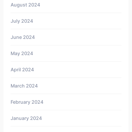
August 2024
July 2024
June 2024
May 2024
April 2024
March 2024
February 2024
January 2024