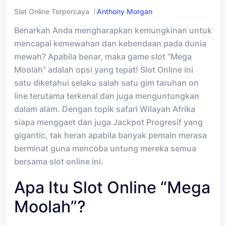
Slot Online Terpercaya
Anthony Morgan
Benarkah Anda mengharapkan kemungkinan untuk
mencapai kemewahan dan kebendaan pada dunia
mewah? Apabila benar, maka game slot “Mega
Moolah” adalah opsi yang tepat! Slot Online ini
satu diketahui selaku salah satu gim taruhan on
line terutama terkenal dan juga menguntungkan
dalam alam. Dengan topik safari Wilayah Afrika
siapa menggaet dan juga Jackpot Progresif yang
gigantic, tak heran apabila banyak pemain merasa
berminat guna mencoba untung mereka semua
bersama slot online ini.
Apa Itu Slot Online “Mega
Moolah”?