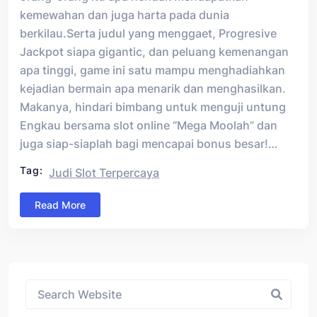
kemewahan dan juga harta pada dunia
berkilau.Serta judul yang menggaet, Progresive
Jackpot siapa gigantic, dan peluang kemenangan
apa tinggi, game ini satu mampu menghadiahkan
kejadian bermain apa menarik dan menghasilkan.
Makanya, hindari bimbang untuk menguji untung
Engkau bersama slot online “Mega Moolah” dan
juga siap-siaplah bagi mencapai bonus besar!…
Tag:
Judi Slot Terpercaya
Read More
Asides