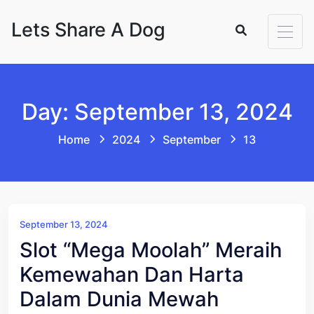
Skip to content
Lets Share A Dog
Day: September 13, 2024
Home
2024
September
13
September 13, 2024
Slot “Mega Moolah” Meraih
Kemewahan Dan Harta
Dalam Dunia Mewah